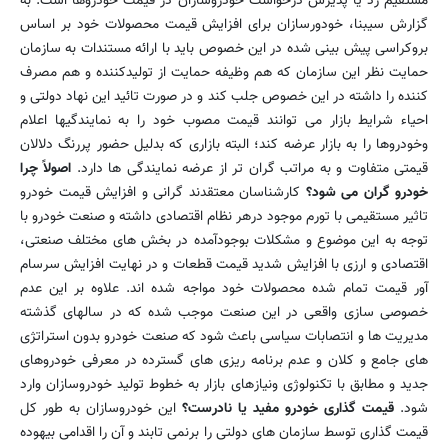
مستقیم رد یا پذیرش درخواست خودروسازان در قیمت خودروها است. به
گزارش سیبنا، خودورسازان برای افزایش قیمت محصولات خود بر اساس
بروکراسی پیش بینی شده در این خصوص باید با ارائه مستندات به سازمان
حمایت نظر این سازمان که هم وظیفه حمایت از تولیدکننده و هم مصرف
کننده را داشته در این خصوص جلب کند و در صورت تائید این نهاد دولتی و
احیاء شرایط بازار می توانند قیمت مصوب خود را به نمایندگیها اعلام
وخودروها را به بازار عرضه کند؛ البته بازاری که بدلیل حضور پررنگ دلالان
قیمتی متفاوت و به مراتب گران تر از عرضه نمایندگی ها دارد.
اصولاً چرا
خودرو گران می شود؟
کارشناسان معتقدند گرانی و افزایش قیمت خودرو
تاثیر مستقیمی با تورم موجود درهر نظام اقتصادی داشته و صنعت خودرو با
توجه به این موضوع و مشکلات بوجودآمده در بخش های مختلف صنعتی،
اقتصادی و ارزی با افزایش شدید قیمت قطعات و در نهایت افزایش سرسام
آور قیمت تمام شده محصولات خود مواجه شده اند. علاوه بر این عدم
خصوصی سازی واقعی در این صنعت موجب شده که در سالهای گذشته
مدیریت ها و انتصابات سیاسی باعث شود که صنعت خودرو بدون استراتژی
های جامع و کلان و عدم برنامه ریزی های گسترده در معرفی خودروهای
جدید و مطابق با تکنولوژی ونیازهای بازار به خطوط تولید خودروسازان وارد
شود.
قیمت گذاری خودرو مفید یا نادرست؟
این خودروسازان به طور کل
قیمت گذاری توسط سازمان های دولتی را برنمی تابند و آن را اقدامی بیهوده