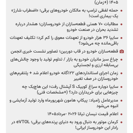
۱۴۰۵ (+زمان)
حمله لفظی ترامپ به مالکان خودروهای برقی؛ «اضطراب شارژ»
یک بیماری است!
مطالبات ۷۰ همتی قطعه‌سازان از خودروسازان؛ هشدار درباره
تشدید بحران در صنعت خودرو
سایپا ۳۶ هزار خودرو از تعهدات معوق را کم کرد؛ تکلیف تعهدات
باقی‌مانده چه می‌شود؟
قطعه‌سازان خودرو در قاب دوربین؛ تصاویر نشست خبری انجمن
چراغ سبز مانیان خودرو به بازار / تداوم تولید با وجود چالش‌های
بی‌سابقه ارزی و لجستیکی
زمان اجرای استانداردهای ۱۲۲گانه خودرو اعلام شد + پلتفرم‌های
خودروسازان در صف تغییر
سایپا دوباره سراغ کوییک S آپشنال رفت؛ این هاچ‌بک چه
چیزهایی برای خریداران دارد؟ (+مشخصات فنی)
مدیرعامل زامیاد: پیکاپ هامون شهریورماه وارد تولید آزمایشی و
انبوه می‌شود
اعلام قیمت نیسان تیانا ۲۰۲۶ -مرداد۱۴۰۵
کرمان موتور به دنبال ورود به دنیای پرنده‌های برقی؛ eVTOL در
رادار این خودروساز ایرانی!