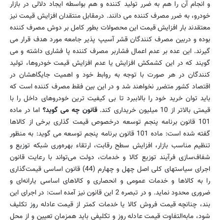
و انجام آن را هم به ضرر تولید کننده و هم بواسطه ایجاد دلالی در بازار
خودرو، به ضرر مصرف کننده می دانند. درمقابل منتقدان افزایش قیمت نیز
معتقدند بار افزایش قیمت این محصولات بطور کامل بر دوش مصرف کننده
بوده و دربین مصرف کنندگان قشر آسیپ پذیر جامعه مورد هدف قرار می
گیرند. این عده بر عدم اعمال فشاربر مصرف کننده پا فشاری داشته و می
گویند که در این کشمکش افزایش یا عدم افزایش قیمت خودروها، تولید
کنندگان در هر صورت با توجه به روابط خود و اهمیت جایگاهشان در
اقتصاد کشور متضرر نخواهند شد و در این بین فقط مصرف کننده است که
باید توان خرید خود را بالاببرد تا بی کیفیت ترین خودروهای داخل را با
قیمتی بالاتر از 10 میلیون خریداری کند.
قانون چه می گوید؟
اما در ماده
101 قانون برنامه پنجم توسعه درخصوص قیمت گذاری برخی از کالاها
گفته شده است: ماده 101 قانون برنامه پنجم توسعه می گوید: به منظور
تنظیم مناسب بازار، افزایش سطح رقابت، ارتقاء بهره‌وری شبکه توزیع و
شفاف‌سازی فرآیند توزیع کالا و خدمات، دولت می‌تواند با رعایت قانون
اجرای سیاستهای کلی اصل چهل‌ و چهارم (44) قانون اساسی قیمت‌گذاری
را به کالاها و خدمات عمومی و انحصاری و کالاهای اساسی یارانه‌ای و
ضروری محدود نماید. و در تبصره 2 این قانون نیز آمده است: در اجرای این
بند، چنانچه قیمت فروش کالا یا خدمات کمتر از قیمت عادله روز تکلیف
شود، مابه‌التفاوت قیمت عادله روز و تکلیفی باید همزمان تعیین و از محل