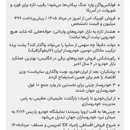
فولکس‌واگن وارد جنگ پیکاپ‌ها می‌شود؛ رقیب تازه برای فورد و
شورولت در آمریکا
فروش کوییک اس از امروز در مرداد ۱۴۰۵ / پیش‌پرداخت ۴۹۹
میلیون و قیمت نامشخص
هشدار تازه به بازار خودروهای وارداتی؛ حواله‌هایی که شاید هیچ
خودرویی پشت آن‌ها نباشد!
دولت دقیقاً چه سهمی از سایپا را می‌تواند واگذار کند؟ پشت پرده
ترکیب مالکان دومین خودروساز ایران (+اینفوگرافیک)
رکوردشکنی فروش خودروهای برقی در انگلیس؛ بهترین عملکرد
بازار خودرو در ۶ سال اخیر
پزشکیان: بعد از ایران‌خودرو، نوبت واگذاری سایپاست؛ وزیر
اقتصاد را هم برای همین استیضاح کردند
۳ خودروساز چینی برای نخستین بار وارد جمع ۱۰ غول
خودروسازی جهان شدند
از ایران‌خودرو تا زامیاد؛ بازگشت علیمردان عظیمی به راس
مدیریت خودروسازی
چینی‌ها به قلب اروپا رسیدند؛ نمایشگاه خودرو پاریس ۲۰۲۶ به
میدان نبرد خودروسازان جهان تبدیل می‌شود
شروع فروش اقساطی زامیاد EX کمپرسی و مسقف -مرداد۱۴۰۵