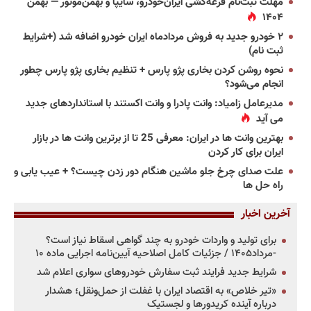
مهلت ثبت‌نام قرعه‌کشی ایران‌خودرو، سایپا و بهمن‌موتور — بهمن
۱۴۰۴
۲ خودرو جدید به فروش مردادماه ایران خودرو اضافه شد (+شرایط
ثبت نام)
نحوه روشن کردن بخاری پژو پارس + تنظیم بخاری پژو پارس چطور
انجام می‌شود؟
مدیرعامل زامیاد: وانت پادرا و وانت اکستند با استانداردهای جدید
می آید
بهترین وانت ها در ایران: معرفی 25 تا از برترین وانت ها در بازار
ایران برای کار کردن
علت صدای چرخ جلو ماشین هنگام دور زدن چیست؟ + عیب یابی و
راه حل ها
آخرین اخبار
برای تولید و واردات خودرو به چند گواهی اسقاط نیاز است؟
-مرداد۱۴۰۵ / جزئیات کامل اصلاحیه آیین‌نامه اجرایی ماده ۱۰
شرایط جدید فرایند ثبت سفارش خودروهای سواری اعلام شد
«تیر خلاص» به اقتصاد ایران با غفلت از حمل‌ونقل؛ هشدار
درباره آینده کریدورها و لجستیک