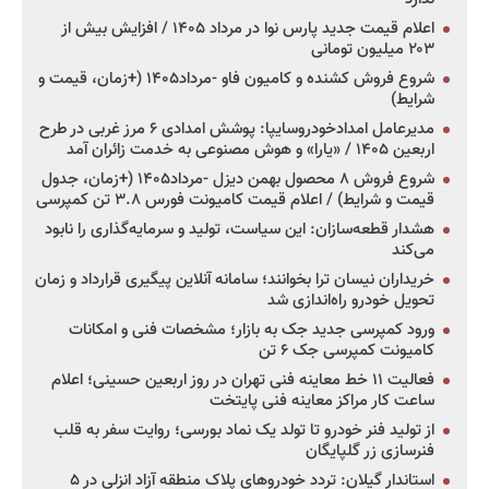
اعلام قیمت جدید پارس نوا در مرداد ۱۴۰۵ / افزایش بیش از
۲۰۳ میلیون تومانی
شروع فروش کشنده و کامیون فاو -مرداد۱۴۰۵ (+زمان، قیمت و
شرایط)
مدیرعامل امدادخودروسایپا: پوشش امدادی ۶ مرز غربی در طرح
اربعین ۱۴۰۵ / «یارا» و هوش مصنوعی به خدمت زائران آمد
شروع فروش ۸ محصول بهمن دیزل -مرداد۱۴۰۵ (+زمان، جدول
قیمت و شرایط) / اعلام قیمت کامیونت فورس ۳.۸ تن کمپرسی
هشدار قطعه‌سازان: این سیاست، تولید و سرمایه‌گذاری را نابود
می‌کند
خریداران نیسان ترا بخوانند؛ سامانه آنلاین پیگیری قرارداد و زمان
تحویل خودرو راه‌اندازی شد
ورود کمپرسی جدید جک به بازار؛ مشخصات فنی و امکانات
کامیونت کمپرسی جک ۶ تن
فعالیت ۱۱ خط معاینه فنی تهران در روز اربعین حسینی؛ اعلام
ساعت کار مراکز معاینه فنی پایتخت
از تولید فنر خودرو تا تولد یک نماد بورسی؛ روایت سفر به قلب
فنرسازی زر گلپایگان
استاندار گیلان: تردد خودروهای پلاک منطقه آزاد انزلی در ۵