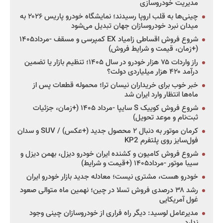
مدیریت خودروسازی
چینی‌ها به قلب اروپا رسیدند؛ نمایشگاه خودرو پاریس ۲۰۲۶ به
میدان نبرد خودروسازان جهان تبدیل می‌شود
شروع فروش اقساطی زامیاد EX کمپرسی و مسقف -مرداد۱۴۰۵
(+زمان، قیمت و شرایط فروش)
راز واردات ۷۵ هزار خودرو در سال ۱۴۰۵؛ تنظیم بازار یا تضمین
درآمد ۴۲۰ هزار میلیاردی دولت؟
خبر خوب برای خریداران نیسان ترا؛ محموله قطعات پس از
ماه‌ها انتظار وارد ایران شد
شروع فروش کوییک S سایپا -مرداد ۱۴۰۵ (+زمان، جزئیات
ثبت‌نام و موعد تحویل)
کرمان موتور به دنبال ۲ محصول جدید (+عکس) / SUV و سدان
فول‌سایز روی پلتفرم KP2
شروع فروش کامیون و کشنده ایران خودرو دیزل، بهمن دیزل و
سیبا موتور -مرداد۱۴۰۵ (+قیمت و شرایط)
خودرو هست، مشتری نیست؛ معادله جدید بازار خودرو ایران
رشد ۳۸ درصدی فروش تسلا در چین؛ نهمین ماه متوالی صعود
غول آمریکایی
مدیرعامل لوسید: دیگر راه فراری از خودروسازان چینی وجود
ندارد