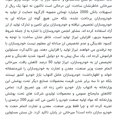
میرخانی خاطرنشان ساخت: این درحالی است تاکنون نه تنها یک ریال از
تسهیلات بانکی 2000 میلیارد تومانی مصوبه کارگروه حمایت از تولید به
خودروسازان پرداخت نشده، بلکه حتی هیچ گونه ارز مبادله ای به
خودروسازان تخصیص نیافته و خودروسازان برای تامین و تدارک تولید از ارز
آزاد استفاده کرده اند. مشاور انجمن خودروسازان با اشاره به از جمله شروط
مصوبه مزبور، افزایش تیراژ تولید است، خاطر نشان ساخت: با توجه به
کمبود نقدینگی و عدم تخصیص ارز مبادله ای معلوم نیست خودروسازان با
چه ترفندی می خواهند تیراژ تولید را افزایش دهند. وی تاکیدکرد: مسئولین
فراموش کرده اند، یک سال پیش به دو دولیل کمبود شدید نقدینگی و عدم
تخیصص ارز به خودروسازان، تیراژ تولید 50 درصد کاهش یافت. میرخانی
اتمام حجت وزیر صنعت، معدن و تجارت به خودروسازان را غیرمنصفانه
خواند و اظهارداشت: خودروسازان عامل التهاب بازار خودرو کشور نیستند
بلکه دو تا سه برابر شدن قیمت محصولات صنایع دیگر تحت پوشش این
وزارتخانه به التهاب بازار خودرو دامن زده اند. وی تصریح کرد: تمامی
کالاهای مایحتاج عمومی و محصولات تولیدی شرکت های تحت پوشش
وزارتخانه که مواد اولیه صنعت خودرو را تامین می کند تورم 200 درصدی را
تجربه کرده اند و چرا فقط وزیر صنعت، معدن و تجارت اتمام حجت به
خودرو سازان داده است؟ میرخانی در پایان تاکید کرد: دل بستن مسئولین