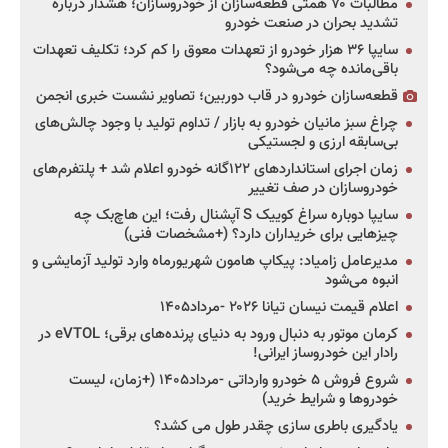
مطالبات ۷۰ همتی قطعه‌سازان از خودروسازان؛ هشدار درباره
تشدید بحران در صنعت خودرو
سایپا ۳۶ هزار خودرو از تعهدات معوق را کم کرد؛ تکلیف تعهدات
باقی‌مانده چه می‌شود؟
قطعه‌سازان خودرو در قاب دوربین؛ تصاویر نشست خبری انجمن
چراغ سبز مانیان خودرو به بازار / تداوم تولید با وجود چالش‌های
بی‌سابقه ارزی و لجستیکی
زمان اجرای استانداردهای ۱۲۲گانه خودرو اعلام شد + پلتفرم‌های
خودروسازان در صف تغییر
سایپا دوباره سراغ کوییک S آپشنال رفت؛ این هاچ‌بک چه
چیزهایی برای خریداران دارد؟ (+مشخصات فنی)
مدیرعامل زامیاد: پیکاپ هامون شهریورماه وارد تولید آزمایشی و
انبوه می‌شود
اعلام قیمت نیسان تیانا ۲۰۲۶ -مرداد۱۴۰۵
کرمان موتور به دنبال ورود به دنیای پرنده‌های برقی؛ eVTOL در
رادار این خودروساز ایرانی!
شروع فروش ۵ خودرو وارداتی -مرداد۱۴۰۵ (+زمان، لیست
خودروها و شرایط خرید)
یادگیری باطری سازی چقدر طول می کشد؟