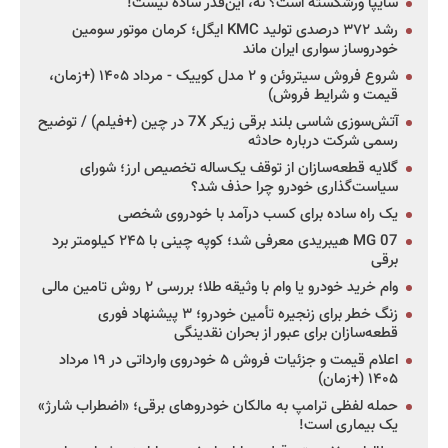
سایپا ورشکسته است؟ نه، این‌قدر ساده نیست!
رشد ۳۷۲ درصدی تولید KMC ایگل؛ کرمان موتور سومین
خودروساز سواری ایران ماند
شروع فروش سیتروئن و ۲ مدل کوییک - مرداد ۱۴۰۵ (+زمان،
قیمت و شرایط فروش)
آتش‌سوزی شاسی بلند برقی زیکر 7X در چین (+فیلم) / توضیح
رسمی شرکت درباره حادثه
گلایه قطعه‌سازان از توقف یک‌ساله تخصیص ارز؛ شورای
سیاست‌گذاری خودرو چرا حذف شد؟
یک راه ساده برای کسب درآمد با خودروی شخصی
MG 07 هیبریدی معرفی شد؛ کوپه چینی با ۲۴۵ کیلومتر برد
برقی
وام خرید خودرو یا وام با وثیقه طلا؛ بررسی ۲ روش تامین مالی
زنگ خطر برای زنجیره تأمین خودرو؛ ۳ پیشنهاد فوری
قطعه‌سازان برای عبور از بحران نقدینگی
اعلام قیمت و جزئیات فروش ۵ خودروی وارداتی در ۱۹ مرداد
۱۴۰۵ (+زمان)
حمله لفظی ترامپ به مالکان خودروهای برقی؛ «اضطراب شارژ»
یک بیماری است!