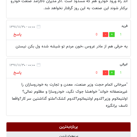
اند راه ورود خودرو هم كه مسدود است .اگر مديران ناكارآمد صنعت خودرو
بركنار شوند اين صنعت به اين روز گرفتار نخواهد شد.
فرید
۰۰:۰۰ - ۱۳۹۱/۱۱/۳۰
پاسخ
0
1
یه حرفی هم از مادر عروس ،خون مردم تو شیشه شده ول بکن نیستن
ایرانی
۰۰:۰۰ - ۱۳۹۱/۱۱/۳۰
پاسخ
0
1
"میرخانی اتمام حجت وزیر صنعت، معدن و تجارت به خودروسازان را
غیرمنصفانه خواند" خواهشا جوک نگید، خودروسازا و مظلوم نمائی؟
اولتیماتوم وزیر؟کدوم اولتیماتوم؟کدوم کشک؟ملتو گذاشتین سر کار؟واقعا
تاسف برانگیزه
پربازدیدترین
پربحث ترین