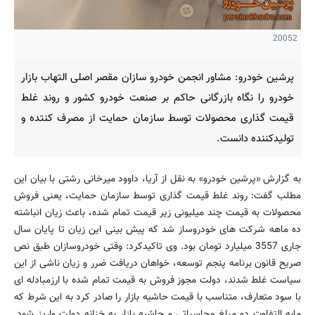
20052
پرشین خودرو: مشاور انجمن خودرو سازان مقصر اصلی التهاب بازار
خودرو را نگاه بازرگانی حاکم بر صنعت خودرو کشور و روند غلط
قیمت گذاری محصولات توسط سازمان حمایت از مصرف کنتده و
تولیدکننده دانست.
به گزارش «پرشین خودرو» به نقل از آریا، داوود میرخانی رشتی با بیان این
مطلب گفت: روند غلط قیمت گذاری توسط سازمان حمایت، یعنی فروش
محصولات به قیمت چند میلیونی زیر قیمت تمام شده، باعث زیان انباشته
ده ماهه شرکت های خودروساز شد که پیش بینی این زیان تا پایان سال
جاری 3557 میلیارد تومان بود. وی تاکیدکرد: وقتی خودروسازان طبق نص
صریح قانون برنامه پنجم توسعه، خواهان دریافت ضرر و زیان ناشی از این
سیاست غلط شدند، دولت مجوز فروش به قیمت تمام شده با ارزمبادله ای
با سود متعارف، متناسب با قیمت حاشیه بازار را صادر کرد به این شرط که
مابه التفاوت دو مبلغ محاسباتی و حاشیه بازار به خزانه دولت واریز شود.