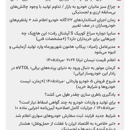
چراغ سبز مانیان خودرو به بازار / تداوم تولید با وجود چالش‌های
بی‌سابقه ارزی و لجستیکی
زمان اجرای استانداردهای ۱۲۲گانه خودرو اعلام شد + پلتفرم‌های
خودروسازان در صف تغییر
سایپا دوباره سراغ کوییک S آپشنال رفت؛ این هاچ‌بک چه
چیزهایی برای خریداران دارد؟ (+مشخصات فنی)
مدیرعامل زامیاد: پیکاپ هامون شهریورماه وارد تولید آزمایشی و
انبوه می‌شود
اعلام قیمت نیسان تیانا ۲۰۲۶ -مرداد۱۴۰۵
کرمان موتور به دنبال ورود به دنیای پرنده‌های برقی؛ eVTOL در
رادار این خودروساز ایرانی!
شروع فروش ۵ خودرو وارداتی -مرداد۱۴۰۵ (+زمان، لیست
خودروها و شرایط خرید)
یادگیری باطری سازی چقدر طول می کشد؟
برای تولید و واردات خودرو به چند گواهی اسقاط نیاز است؟
-مرداد۱۴۰۵ / جزئیات کامل اصلاحیه آیین‌نامه اجرایی ماده ۱۰
شرایط جدید فرایند ثبت سفارش خودروهای سواری اعلام شد
«تیر خلاص» به اقتصاد ایران با غفلت از حمل‌ونقل؛ هشدار
درباره آینده کریدورها و لجستیک