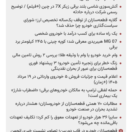
آتش‌سوزی شاسی بلند برقی زیکر 7X در چین (+فیلم) / توضیح
رسمی شرکت درباره حادثه
گلایه قطعه‌سازان از توقف یک‌ساله تخصیص ارز؛ شورای
سیاست‌گذاری خودرو چرا حذف شد؟
یک راه ساده برای کسب درآمد با خودروی شخصی
MG 07 هیبریدی معرفی شد؛ کوپه چینی با ۲۴۵ کیلومتر برد
برقی
وام خرید خودرو یا وام با وثیقه طلا؛ بررسی ۲ روش تامین مالی
زنگ خطر برای زنجیره تأمین خودرو؛ ۳ پیشنهاد فوری
قطعه‌سازان برای عبور از بحران نقدینگی
اعلام قیمت و جزئیات فروش ۵ خودروی وارداتی در ۱۹ مرداد
۱۴۰۵ (+زمان)
حمله لفظی ترامپ به مالکان خودروهای برقی؛ «اضطراب شارژ»
یک بیماری است!
مطالبات ۷۰ همتی قطعه‌سازان از خودروسازان؛ هشدار درباره
تشدید بحران در صنعت خودرو
سایپا ۳۶ هزار خودرو از تعهدات معوق را کم کرد؛ تکلیف تعهدات
باقی‌مانده چه می‌شود؟
قطعه‌سازان خودرو در قاب دوربین؛ تصاویر نشست خبری انجمن