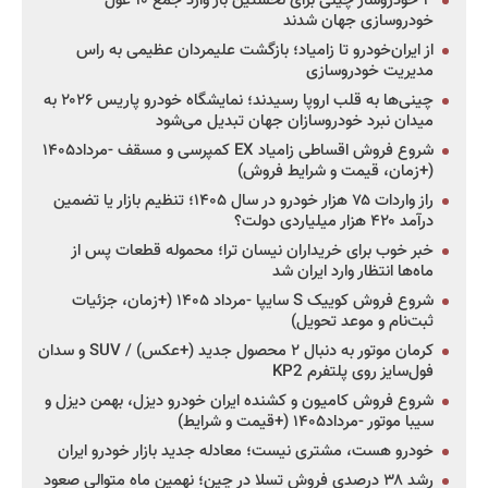
۳ خودروساز چینی برای نخستین بار وارد جمع ۱۰ غول
خودروسازی جهان شدند
از ایران‌خودرو تا زامیاد؛ بازگشت علیمردان عظیمی به راس
مدیریت خودروسازی
چینی‌ها به قلب اروپا رسیدند؛ نمایشگاه خودرو پاریس ۲۰۲۶ به
میدان نبرد خودروسازان جهان تبدیل می‌شود
شروع فروش اقساطی زامیاد EX کمپرسی و مسقف -مرداد۱۴۰۵
(+زمان، قیمت و شرایط فروش)
راز واردات ۷۵ هزار خودرو در سال ۱۴۰۵؛ تنظیم بازار یا تضمین
درآمد ۴۲۰ هزار میلیاردی دولت؟
خبر خوب برای خریداران نیسان ترا؛ محموله قطعات پس از
ماه‌ها انتظار وارد ایران شد
شروع فروش کوییک S سایپا -مرداد ۱۴۰۵ (+زمان، جزئیات
ثبت‌نام و موعد تحویل)
کرمان موتور به دنبال ۲ محصول جدید (+عکس) / SUV و سدان
فول‌سایز روی پلتفرم KP2
شروع فروش کامیون و کشنده ایران خودرو دیزل، بهمن دیزل و
سیبا موتور -مرداد۱۴۰۵ (+قیمت و شرایط)
خودرو هست، مشتری نیست؛ معادله جدید بازار خودرو ایران
رشد ۳۸ درصدی فروش تسلا در چین؛ نهمین ماه متوالی صعود