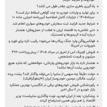
یادگیری باطری سازی چقدر طول می کشد؟
برای تولید و واردات خودرو به چند گواهی اسقاط نیاز است؟
-مرداد۱۴۰۵ / جزئیات کامل اصلاحیه آیین‌نامه اجرایی ماده ۱۰
شرایط جدید فرایند ثبت سفارش خودروهای سواری اعلام شد
«تیر خلاص» به اقتصاد ایران با غفلت از حمل‌ونقل؛ هشدار
درباره آینده کریدورها و لجستیک
فولکس‌واگن وارد جنگ پیکاپ‌ها می‌شود؛ رقیب تازه برای فورد و
شورولت در آمریکا
فروش کوییک اس از امروز در مرداد ۱۴۰۵ / پیش‌پرداخت ۴۹۹
میلیون و قیمت نامشخص
هشدار تازه به بازار خودروهای وارداتی؛ حواله‌هایی که شاید هیچ
خودرویی پشت آن‌ها نباشد!
دولت دقیقاً چه سهمی از سایپا را می‌تواند واگذار کند؟ پشت پرده
ترکیب مالکان دومین خودروساز ایران (+اینفوگرافیک)
رکوردشکنی فروش خودروهای برقی در انگلیس؛ بهترین عملکرد
بازار خودرو در ۶ سال اخیر
پزشکیان: بعد از ایران‌خودرو، نوبت واگذاری سایپاست؛ وزیر
اقتصاد را هم برای همین استیضاح کردند