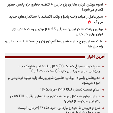
نحوه روشن کردن بخاری پژو پارس + تنظیم بخاری پژو پارس چطور
انجام می‌شود؟
مدیرعامل زامیاد: وانت پادرا و وانت اکستند با استانداردهای جدید
می آید
بهترین وانت ها در ایران: معرفی 25 تا از برترین وانت ها در بازار
ایران برای کار کردن
علت صدای چرخ جلو ماشین هنگام دور زدن چیست؟ + عیب یابی و
راه حل ها
آخرین اخبار
سایپا دوباره سراغ کوییک S آپشنال رفت؛ این هاچ‌بک چه
چیزهایی برای خریداران دارد؟ (+مشخصات فنی)
مدیرعامل زامیاد: پیکاپ هامون شهریورماه وارد تولید آزمایشی و
انبوه می‌شود
اعلام قیمت نیسان تیانا ۲۰۲۶ -مرداد۱۴۰۵
کرمان موتور به دنبال ورود به دنیای پرنده‌های برقی؛ eVTOL در
رادار این خودروساز ایرانی!
شروع فروش ۵ خودرو وارداتی -مرداد۱۴۰۵ (+زمان، لیست
خودروها و شرایط خرید)