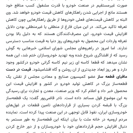
صورت غیرمستقیم در صنعت خودرو با قدرت مشغول کسب منافع خود
هستند مانع از اجرایی شدن راهکارهای کاهش قیمت خودرو خواهد شد. وی
البته بر کاهش قیمت‌های فعلی خودروها از طریق راهکارهایی چون کاهش
تعرفه‌ تاکید می‌کند. در این میان فارغ از منطقی یا غیرمنطقی بودن دلایل
افزایش قیمت خودرو، این مصرف‌کنندگان هستند که به دلیل بالا بودن
تعرفه واردات این محصول به خودروهای روز دنیا به قیمت مناسب دسترسی
ندارند. اما امروز در راهروهای مجلس شورای اسلامی خبرهایی به گوش
رسید که از افشاگری شروع شده وبه تهدید خودروسازان ختم شد، این همه
نشان میدهد که قطعا کاسه ای زیر نیم کاسه گرانی خودرو درکشور وجود
دارد و هر روز ابعاد جدیدتری از ان روشن و گاه افشامیشود.
قیمت در دست
مافیای قطعه ساز
عضو کمیسیون صنایع و معادن مجلس از نقش یک
قطعه‌ساز بزرگ در کاهش تولید خودرو در کشور و افزایش قیمت این
محصول خبر داد و اعلام کرد که وزیر صنعت، معدن و تجارت برای رسیدگی
به‌ این موضوع قول مساعد داده است. نادر قاضی‌پور گفت: یک قطعه‌ساز
بزرگ با قبضه کردن بسیاری از قراردادهای تامین قطعات در غول‌های
خودروسازی ایران، نفوذ قابل توجهی در این صنعت پیدا کرده است. نماینده
مردم ارومیه در خانه ملت با بیان اینکه این قطعه‌ساز به طور مستمر به
دنبال افزایش حجم قراردادهای خود با خودروسازان و از دور خارج کردن