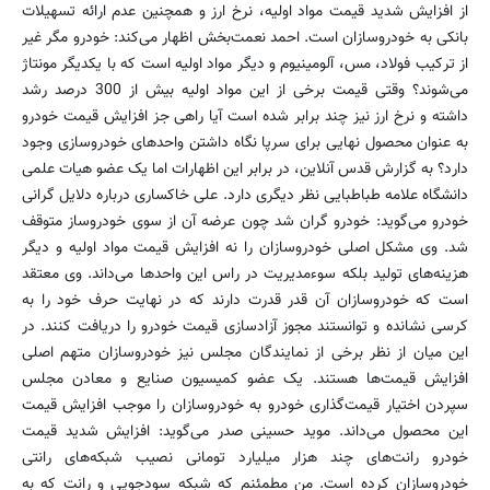
از افزایش شدید قیمت مواد اولیه، نرخ ارز و همچنین عدم ارائه تسهیلات
بانکی به خودروسازان است. احمد نعمت‌بخش اظهار می‌کند: خودرو مگر غیر
از ترکیب فولاد، مس، آلومینیوم و دیگر مواد اولیه است که با یکدیگر مونتاژ
می‌شوند؟ وقتی قیمت برخی از این مواد اولیه بیش از 300 درصد رشد
داشته و نرخ ارز نیز چند برابر شده است آیا راهی جز افزایش قیمت خودرو
به عنوان محصول نهایی برای سرپا نگاه داشتن واحدهای خودروسازی وجود
دارد؟ به گزارش قدس آنلاین، در برابر این اظهارات اما یک عضو هیات علمی
دانشگاه علامه طباطبایی نظر دیگری دارد. علی خاکساری درباره دلایل گرانی
خودرو می‌گوید: خودرو گران شد چون عرضه آن از سوی خودروساز متوقف
شد. وی مشکل اصلی خودروسازان را نه افزایش قیمت مواد اولیه و دیگر
هزینه‌های تولید بلکه سوءمدیریت در راس این واحدها می‌داند. وی معتقد
است که خودروسازان آن قدر قدرت دارند که در نهایت حرف خود را به
کرسی نشانده و توانستند مجوز آزادسازی قیمت خودرو را دریافت کنند. در
این میان از نظر برخی از نمایندگان مجلس نیز خودروسازان متهم اصلی
افزایش قیمت‌ها هستند. یک عضو کمیسیون صنایع و معادن مجلس
سپردن اختیار قیمت‌گذاری خودرو به خودروسازان را موجب افزایش قیمت
این محصول می‌داند. موید حسینی صدر می‌گوید: افزایش شدید قیمت
خودرو رانت‌های چند هزار میلیارد تومانی نصیب شبکه‌های رانتی
خودروسازان کرده است. من مطمئنم که شبکه سودجویی و رانت که به