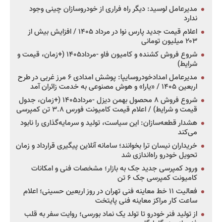
مدیرعامل لوسید: دیگر راه فراری از خودروسازان چینی وجود
ندارد
اعلام قیمت جدید پارس نوا در مرداد ۱۴۰۵ / افزایش بیش از
۲۰۳ میلیون تومانی
شروع فروش کشنده و کامیون فاو -مرداد۱۴۰۵ (+زمان، قیمت و
شرایط)
مدیرعامل امدادخودروسایپا: پوشش امدادی ۶ مرز غربی در طرح
اربعین ۱۴۰۵ / «یارا» و هوش مصنوعی به خدمت زائران آمد
شروع فروش ۸ محصول بهمن دیزل -مرداد۱۴۰۵ (+زمان، جدول
قیمت و شرایط) / اعلام قیمت کامیونت فورس ۳.۸ تن کمپرسی
هشدار قطعه‌سازان: این سیاست، تولید و سرمایه‌گذاری را نابود
می‌کند
خریداران نیسان ترا بخوانند؛ سامانه آنلاین پیگیری قرارداد و زمان
تحویل خودرو راه‌اندازی شد
ورود کمپرسی جدید جک به بازار؛ مشخصات فنی و امکانات
کامیونت کمپرسی جک ۶ تن
فعالیت ۱۱ خط معاینه فنی تهران در روز اربعین حسینی؛ اعلام
ساعت کار مراکز معاینه فنی پایتخت
از تولید فنر خودرو تا تولد یک نماد بورسی؛ روایت سفر به قلب