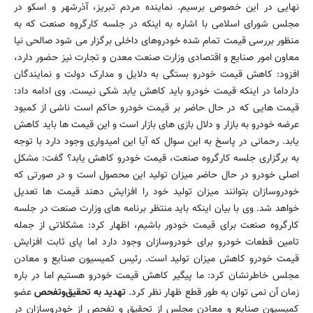
نهایی در این خصوص برسیم. نماینده مردم تبریز، آذرشهر و اسکو در
مجلس شورای اسلامی با اشاره به اینکه در جلسه کارگروه صنعت که به
منظور بررسی قیمت تمام شده خودروهای داخلی برگزار می شود صالحی نیا
معاون امور صنایع و اقتصادی وزارت صنعت معدن و تجارت نیز حضور دارد،
افزود: کاهش قیمت خودرو بستگی به دلایل و مدارک دولت و نمایندگان
دارداما در اینکه قیمت خودرو باید کاهش یابد شکی نیست. وی ادامه داد:
قیمت هایی که در حال حاضر بر قیمت خودرو حاکم است ناشی از کمبود
عرضه خودرو به بازار و دلال بازی های بازار است و این قیمت ها باید کاهش
یابد. رحمانی در پاسخ به این سوال که آیا این امیدواری وجود دارد با توجه
به برگزاری جلسه کارگروه صنعت، قیمت خودرو کاهش یابد؟ گفت: مشکل
اصلی خودرو در حال حاضر میزان تولید این محصول است و در صورتی که
خودروسازان بتوانند میزان تولید خود را افزایش دهند قیمت ها تعدیل
خواهد شد. وی با بیان اینکه باید منتظر برنامه های وزارت صنعت در جلسه
کارگروه صنعت برای قیمت خودور باشیم، اظهار کرد: مشکلاتی از جمله
تامین قطعات خودرو برای خودروسازان وجود دارد اما پای ثابت افزایش
قیمت خودرو کاهش میزان تولید است. رئیس کمیسیون صنایع و معادن
مجلس خاطرنشان کرد: ما پیگیر کاهش قیمت خودرو هستیم اما در باره
زمان آن نمی توان به طور قطع ظهار نظر کرد.
تهدید به تحقیق‌و‌تفحص
عضو
کمیسیون صنایع و معادن مجلس از تحقیق و تفحص از خودروسازان در