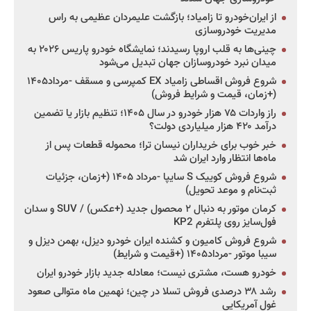
از ایران‌خودرو تا زامیاد؛ بازگشت علیمردان عظیمی به راس
مدیریت خودروسازی
چینی‌ها به قلب اروپا رسیدند؛ نمایشگاه خودرو پاریس ۲۰۲۶ به
میدان نبرد خودروسازان جهان تبدیل می‌شود
شروع فروش اقساطی زامیاد EX کمپرسی و مسقف -مرداد۱۴۰۵
(+زمان، قیمت و شرایط فروش)
راز واردات ۷۵ هزار خودرو در سال ۱۴۰۵؛ تنظیم بازار یا تضمین
درآمد ۴۲۰ هزار میلیاردی دولت؟
خبر خوب برای خریداران نیسان ترا؛ محموله قطعات پس از
ماه‌ها انتظار وارد ایران شد
شروع فروش کوییک S سایپا -مرداد ۱۴۰۵ (+زمان، جزئیات
ثبت‌نام و موعد تحویل)
کرمان موتور به دنبال ۲ محصول جدید (+عکس) / SUV و سدان
فول‌سایز روی پلتفرم KP2
شروع فروش کامیون و کشنده ایران خودرو دیزل، بهمن دیزل و
سیبا موتور -مرداد۱۴۰۵ (+قیمت و شرایط)
خودرو هست، مشتری نیست؛ معادله جدید بازار خودرو ایران
رشد ۳۸ درصدی فروش تسلا در چین؛ نهمین ماه متوالی صعود
غول آمریکایی