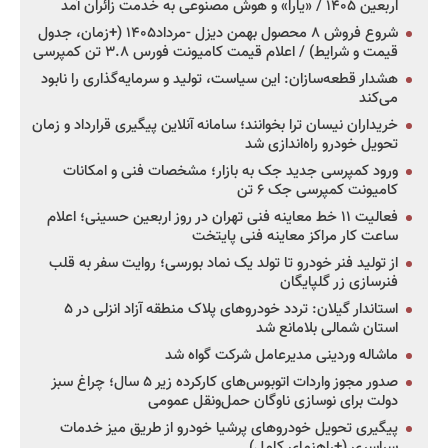
اربعین ۱۴۰۵ / «یارا» و هوش مصنوعی به خدمت زائران آمد
شروع فروش ۸ محصول بهمن دیزل -مرداد۱۴۰۵ (+زمان، جدول
قیمت و شرایط) / اعلام قیمت کامیونت فورس ۳.۸ تن کمپرسی
هشدار قطعه‌سازان: این سیاست، تولید و سرمایه‌گذاری را نابود
می‌کند
خریداران نیسان ترا بخوانند؛ سامانه آنلاین پیگیری قرارداد و زمان
تحویل خودرو راه‌اندازی شد
ورود کمپرسی جدید جک به بازار؛ مشخصات فنی و امکانات
کامیونت کمپرسی جک ۶ تن
فعالیت ۱۱ خط معاینه فنی تهران در روز اربعین حسینی؛ اعلام
ساعت کار مراکز معاینه فنی پایتخت
از تولید فنر خودرو تا تولد یک نماد بورسی؛ روایت سفر به قلب
فنرسازی زر گلپایگان
استاندار گیلان: تردد خودروهای پلاک منطقه آزاد انزلی در ۵
استان شمالی بلامانع شد
ماشاله وردینی مدیرعامل شرکت گواه شد
صدور مجوز واردات اتوبوس‌های کارکرده زیر ۵ سال؛ چراغ سبز
دولت برای نوسازی ناوگان حمل‌ونقل عمومی
پیگیری تحویل خودروهای پرشیا خودرو از طریق میز خدمات
سراسری (+راهنمای کامل)