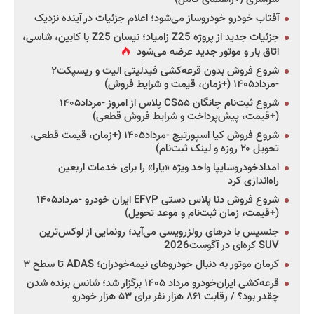
آفتاب خودرو خودروساز می‌شود؛ اعلام جزئیات در آینده نزدیک
جزئیات جدید از پروژه Z25 زامیاد؛ نیسان Z25 با کابین، شاسی،
اتاق بار و موتور جدید عرضه می‌شود
شروع فروش بدون قرعه‌کشی فیدلیتی الیت و ریسپکت۲
-مرداد۱۴۰۵ (+زمان، قیمت و شرایط فروش)
شروع ثبت‌نام چانگان CS۵۵ پلاس از امروز -مرداد۱۴۰۵
(+قیمت، پیش‌پرداخت و شرایط فروش قطعی)
شروع فروش کیا اسپورتیج -مرداد۱۴۰۵ (+زمان، قیمت قطعی،
تحویل ۲۰ روزه و لینک ثبت‌نام)
امدادخودروسایپا واحد ویژه «یارا» را برای خدمات اربعین
راه‌اندازی کرد
شروع فروش دنا پلاس دستی EF۷P ایران خودرو -مرداد۱۴۰۵
(+قیمت، زمان ثبت‌نام و موعد تحویل)
جنسیس با درهای رولزرویسی می‌آید؛ رونمایی از لوکس‌ترین
SUV کره‌ای در آگوست2026
کرمان موتور به دنبال خودروهای نیمه‌خودران؛ ADAS تا سطح ۳
قرعه‌کشی ایران‌خودرو مرداد ۱۴۰۵ برگزار شد؛ شانس برنده شدن
چقدر بود؟ / رقابت ۸۶۱ هزار نفر برای ۵۳ هزار خودرو