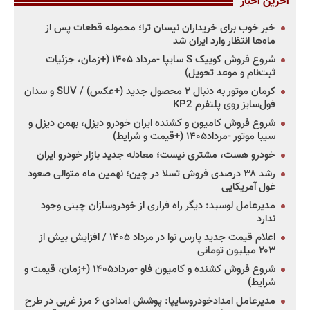
آخرین اخبار
خبر خوب برای خریداران نیسان ترا؛ محموله قطعات پس از
ماه‌ها انتظار وارد ایران شد
شروع فروش کوییک S سایپا -مرداد ۱۴۰۵ (+زمان، جزئیات
ثبت‌نام و موعد تحویل)
کرمان موتور به دنبال ۲ محصول جدید (+عکس) / SUV و سدان
فول‌سایز روی پلتفرم KP2
شروع فروش کامیون و کشنده ایران خودرو دیزل، بهمن دیزل و
سیبا موتور -مرداد۱۴۰۵ (+قیمت و شرایط)
خودرو هست، مشتری نیست؛ معادله جدید بازار خودرو ایران
رشد ۳۸ درصدی فروش تسلا در چین؛ نهمین ماه متوالی صعود
غول آمریکایی
مدیرعامل لوسید: دیگر راه فراری از خودروسازان چینی وجود
ندارد
اعلام قیمت جدید پارس نوا در مرداد ۱۴۰۵ / افزایش بیش از
۲۰۳ میلیون تومانی
شروع فروش کشنده و کامیون فاو -مرداد۱۴۰۵ (+زمان، قیمت و
شرایط)
مدیرعامل امدادخودروسایپا: پوشش امدادی ۶ مرز غربی در طرح