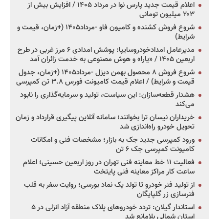
اعلام قیمت جدید پارس نوا در مرداد ۱۴۰۵ / افزایش بیش از
۲۰۳ میلیون تومانی
شروع فروش کشنده و کامیون فاو -مرداد۱۴۰۵ (+زمان، قیمت و
شرایط)
مدیرعامل امدادخودروسایپا: پوشش امدادی ۶ مرز غربی در طرح
اربعین ۱۴۰۵ / «یارا» و هوش مصنوعی به خدمت زائران آمد
شروع فروش ۸ محصول بهمن دیزل -مرداد۱۴۰۵ (+زمان، جدول
قیمت و شرایط) / اعلام قیمت کامیونت فورس ۳.۸ تن کمپرسی
هشدار قطعه‌سازان: این سیاست، تولید و سرمایه‌گذاری را نابود
می‌کند
خریداران نیسان ترا بخوانند؛ سامانه آنلاین پیگیری قرارداد و زمان
تحویل خودرو راه‌اندازی شد
ورود کمپرسی جدید جک به بازار؛ مشخصات فنی و امکانات
کامیونت کمپرسی جک ۶ تن
فعالیت ۱۱ خط معاینه فنی تهران در روز اربعین حسینی؛ اعلام
ساعت کار مراکز معاینه فنی پایتخت
از تولید فنر خودرو تا تولد یک نماد بورسی؛ روایت سفر به قلب
فنرسازی زر گلپایگان
استاندار گیلان: تردد خودروهای پلاک منطقه آزاد انزلی در ۵
استان شمالی بلامانع شد