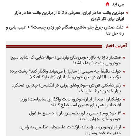
می آید
بهترین وانت ها در ایران: معرفی 25 تا از برترین وانت ها در بازار
ایران برای کار کردن
علت صدای چرخ جلو ماشین هنگام دور زدن چیست؟ + عیب یابی و
راه حل ها
آخرین اخبار
هشدار تازه به بازار خودروهای وارداتی؛ حواله‌هایی که شاید هیچ
خودرویی پشت آن‌ها نباشد!
دولت دقیقاً چه سهمی از سایپا را می‌تواند واگذار کند؟ پشت پرده
ترکیب مالکان دومین خودروساز ایران (+اینفوگرافیک)
رکوردشکنی فروش خودروهای برقی در انگلیس؛ بهترین عملکرد
بازار خودرو در ۶ سال اخیر
پزشکیان: بعد از ایران‌خودرو، نوبت واگذاری سایپاست؛ وزیر
اقتصاد را هم برای همین استیضاح کردند
۳ خودروساز چینی برای نخستین بار وارد جمع ۱۰ غول
خودروسازی جهان شدند
از ایران‌خودرو تا زامیاد؛ بازگشت علیمردان عظیمی به راس
مدیریت خودروسازی