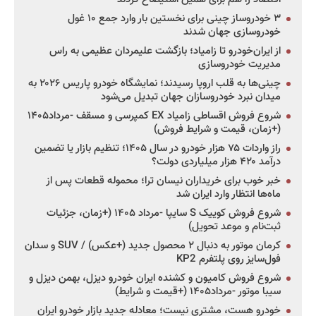
۳ خودروساز چینی برای نخستین بار وارد جمع ۱۰ غول
خودروسازی جهان شدند
از ایران‌خودرو تا زامیاد؛ بازگشت علیمردان عظیمی به راس
مدیریت خودروسازی
چینی‌ها به قلب اروپا رسیدند؛ نمایشگاه خودرو پاریس ۲۰۲۶ به
میدان نبرد خودروسازان جهان تبدیل می‌شود
شروع فروش اقساطی زامیاد EX کمپرسی و مسقف -مرداد۱۴۰۵
(+زمان، قیمت و شرایط فروش)
راز واردات ۷۵ هزار خودرو در سال ۱۴۰۵؛ تنظیم بازار یا تضمین
درآمد ۴۲۰ هزار میلیاردی دولت؟
خبر خوب برای خریداران نیسان ترا؛ محموله قطعات پس از
ماه‌ها انتظار وارد ایران شد
شروع فروش کوییک S سایپا -مرداد ۱۴۰۵ (+زمان، جزئیات
ثبت‌نام و موعد تحویل)
کرمان موتور به دنبال ۲ محصول جدید (+عکس) / SUV و سدان
فول‌سایز روی پلتفرم KP2
شروع فروش کامیون و کشنده ایران خودرو دیزل، بهمن دیزل و
سیبا موتور -مرداد۱۴۰۵ (+قیمت و شرایط)
خودرو هست، مشتری نیست؛ معادله جدید بازار خودرو ایران