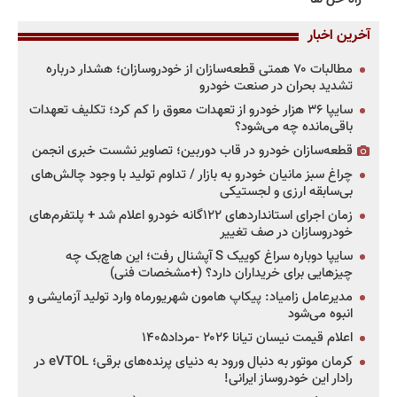
آخرین اخبار
مطالبات ۷۰ همتی قطعه‌سازان از خودروسازان؛ هشدار درباره
تشدید بحران در صنعت خودرو
سایپا ۳۶ هزار خودرو از تعهدات معوق را کم کرد؛ تکلیف تعهدات
باقی‌مانده چه می‌شود؟
قطعه‌سازان خودرو در قاب دوربین؛ تصاویر نشست خبری انجمن
چراغ سبز مانیان خودرو به بازار / تداوم تولید با وجود چالش‌های
بی‌سابقه ارزی و لجستیکی
زمان اجرای استانداردهای ۱۲۲گانه خودرو اعلام شد + پلتفرم‌های
خودروسازان در صف تغییر
سایپا دوباره سراغ کوییک S آپشنال رفت؛ این هاچ‌بک چه
چیزهایی برای خریداران دارد؟ (+مشخصات فنی)
مدیرعامل زامیاد: پیکاپ هامون شهریورماه وارد تولید آزمایشی و
انبوه می‌شود
اعلام قیمت نیسان تیانا ۲۰۲۶ -مرداد۱۴۰۵
کرمان موتور به دنبال ورود به دنیای پرنده‌های برقی؛ eVTOL در
رادار این خودروساز ایرانی!