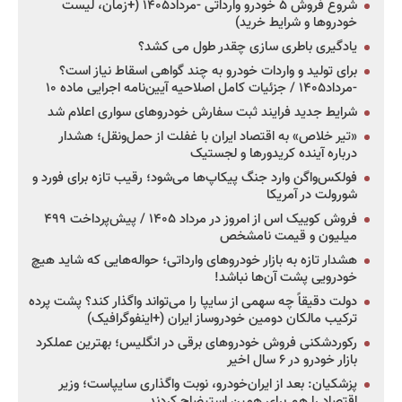
شروع فروش ۵ خودرو وارداتی -مرداد۱۴۰۵ (+زمان، لیست
خودروها و شرایط خرید)
یادگیری باطری سازی چقدر طول می کشد؟
برای تولید و واردات خودرو به چند گواهی اسقاط نیاز است؟
-مرداد۱۴۰۵ / جزئیات کامل اصلاحیه آیین‌نامه اجرایی ماده ۱۰
شرایط جدید فرایند ثبت سفارش خودروهای سواری اعلام شد
«تیر خلاص» به اقتصاد ایران با غفلت از حمل‌ونقل؛ هشدار
درباره آینده کریدورها و لجستیک
فولکس‌واگن وارد جنگ پیکاپ‌ها می‌شود؛ رقیب تازه برای فورد و
شورولت در آمریکا
فروش کوییک اس از امروز در مرداد ۱۴۰۵ / پیش‌پرداخت ۴۹۹
میلیون و قیمت نامشخص
هشدار تازه به بازار خودروهای وارداتی؛ حواله‌هایی که شاید هیچ
خودرویی پشت آن‌ها نباشد!
دولت دقیقاً چه سهمی از سایپا را می‌تواند واگذار کند؟ پشت پرده
ترکیب مالکان دومین خودروساز ایران (+اینفوگرافیک)
رکوردشکنی فروش خودروهای برقی در انگلیس؛ بهترین عملکرد
بازار خودرو در ۶ سال اخیر
پزشکیان: بعد از ایران‌خودرو، نوبت واگذاری سایپاست؛ وزیر
اقتصاد را هم برای همین استیضاح کردند