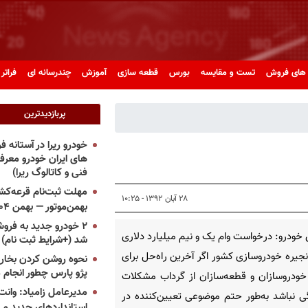
های فروش
تست و مقایسه
بورس
قطعه سازی
آموزش
چندرسانه ای
فراتر 
پربازدیدترین
خودرو ریرا در آستانه 
های ایران خودرو معر
فنی و کاتالوگ ریرا)
مهلت ثبت‌نام قرعه‌کشی
۲۸ آبان ۱۳۹۲ - ۱۰:۲۵
بهمن‌موتور — بهمن ۱۴۰۴
۲ خودرو جدید به فروش
خودرو: درخواست وام یک و نیم میلیارد دلاری
شد (+شرایط ثبت نام)
نجیره خودروسازی کشور اگر آخرین راه‌حل برای
نحوه روشن کردن بخاری
پژو پارس چطور انجام 
ودروسازان و قطعه‌سازان از گرداب مشکلات
مدیرعامل زامیاد: وانت 
ی نباشد به‌طور حتم موضوعی تعیین‌کننده در
استانداردهای جدید می