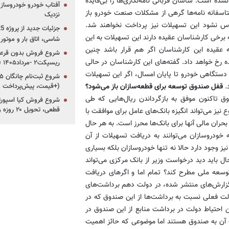
ده است. ساسان قربانی نامه‌نگاری‌ها را بی‌فایده
آفتاب خودرو خودروساز م
اری‌ها هستیم؛ اما متاسفانه نامه‌ها گرهی از مشکلات صنعت خودرو باز
نزدیک
اس نشود این تسهیلات نیز پرداخت نخواهند شد.
که برخی کارشناسان عقیده دارند این تسهیلات به این
شاسی، اتاق بار و موتو
ه عقیده این کارشناسان اگر هم قرار باشد چنین
شروع فروش بدون قرعه‌
ه رخ خواهد داد. گفته‌های این کارشناسان در حالی
ریسپکت۲ -مرداد۱۴۰۵ (+زمان، قیمت و شرایط فروش)
وجه به درخواست وزیر از خودروسازان برای تولید 900 هزار دستگاهی خودرو تا پایان امسال، اگر این تسهیلات
.
قفل صندوق توسعه برای قطعه‌سازان باز می‌شود؟
(+قیمت، پیش‌پرداخت 
ق تاکنون موفق به بازگرداندن ریال‌هایی که طی
قطعی، تحویل ۲۰ روزه و لینک ثبت‌نام)
می‌تواند انگیزه بانک‌های عامل برای موافقت با
بحران مالی آنها برای بانک‌ها محرز است. به هر حال
ودروسازان می‌توانند به دریافت تسهیلات از آن
ز وجود دارد حالا نه تنها خودروسازان بلکه بسیاری
ل باید دید درخواست وزیر از بانک مرکزی می‌تواند
وسعه ملی مطرح کند؟ تمام اما و اگرهای دریافت
زارش‌های منتشر شده، در دولت دهم برداشت‌های
ت فعلی نسبت به برداشت‌ها از این صندوق که در
ین احتیاط دولت در برداشت منابع از این صندوق در
 آن به صندوق هستند اما موضوعی که حائز اهمیت