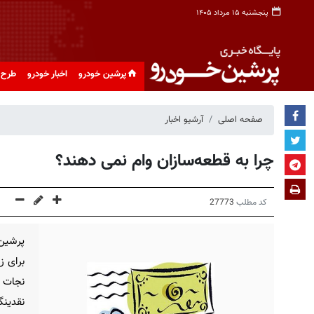
پنجشنبه ۱۵ مرداد ۱۴۰۵
پرشین خودرو
اخبار خودرو
طرح 
صفحه اصلی
آرشیو اخبار
چرا به قطعه‌سازان وام نمی دهند؟
کد مطلب
27773
پرشین 
برای ز
نجات خ
نقدینگ