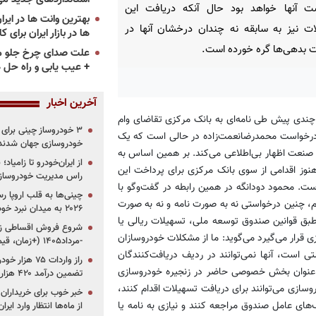
ت آنها خواهد بود حال آنکه دریافت این
ت نیز به سابقه نه چندان درخشان آنها در
ها در بازار ایران برای ک
 بدهی‌ها گره خورده است.
علت صدای چرخ جلو م
+ عیب یابی و راه حل 
آخرین اخبار
ندی پیش طی نامه‌ای به بانک مرکزی تقاضای وام
 درخواست محمدرضا‌نعمت‌زاده در حالی است که یک
خودروسازی جهان شدند
نعت اظهار بی‌اطلاعی می‌کند. بر همین اساس به
از ایران‌خودرو تا زامیا
هنوز اقدامی از سوی بانک مرکزی برای پرداخت این
راس مدیریت خودروساز
ت. محمود دودانگه در همین رابطه در گفت‌وگو با
چینی‌ها به قلب اروپا ر
م، چنین درخواستی نه به صورت نامه و نه به صورت
۲۰۲۶ به میدان نبرد خودروسازان جهان تبدیل می‌شود
طبق قوانین صندوق توسعه ملی، تسهیلات ریالی یا
قرار می‌گیرد می‌گوید: ما از مشکلات خودروسازان
-مرداد۱۴۰۵ (+زمان، قیمت و شرایط فروش)
صد سهام خودروسازان دولتی است، آنها نمی‌توانند در ردیف دریافت‌کنندگان
ن به عنوان بخش خصوصی حاضر در زنجیره خودروسازی
تضمین درآمد ۴۲۰ هزار میلیاردی دولت؟
سازی می‌توانند برای دریافت تسهیلات اقدام کنند،
خبر خوب برای خریداران
‌های عامل صندوق مراجعه کنند و نیازی به نامه یا
از ماه‌ها انتظار وارد ایر