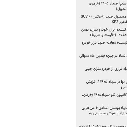
شروع فروش کوییک S سایپا -مرداد ۱۴۰۵ (+زمان،
 تحویل)
کرمان موتور به دنبال ۲ محصول جدید (+عکس) / SUV
رم KP2
شنده ایران خودرو دیزل، بهمن
ط)
ت؛ معادله جدید بازار خودرو
وش تسلا در چین؛ نهمین ماه متوالی
اه فراری از خودروسازان چینی
اعلام قیمت جدید پارس نوا در مرداد ۱۴۰۵ / افزایش
شروع فروش کشنده و کامیون فاو -مرداد۱۴۰۵ (+زمان،
مدیرعامل امدادخودروسایپا: پوشش امدادی ۶ مرز غربی
رح اربعین ۱۴۰۵ / «یارا» و هوش مصنوعی به
شروع فروش ۸ محصول بهمن دیزل -مرداد۱۴۰۵ (+زمان،