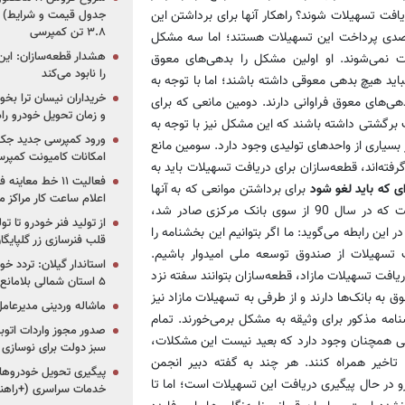
افت تسهیلات شوند؟ راهکار آنها برای برداشتن این
جدول قیمت و شرایط) /
۳.۸ تن کمپرسی
متصدی پرداخت این تسهیلات هستند؛ اما سه مشکل
هشدار قطعه‌سازان: این
ت نمی‌شوند. او اولین مشکل را بدهی‌های معوق
را نابود می‌کند
باید هیچ بدهی معوقی داشته باشند؛ اما با توجه به
خریداران نیسان ترا بخوا
دهی‌های معوق فراوانی دارند. دومین مانعی که برای
و زمان تحویل خودرو راه
برگشتی داشته باشند که این مشکل نیز با توجه به
ورود کمپرسی جدید جک 
ر بسیاری از واحدهای تولیدی وجود دارد. سومین مانع
امکانات کامیونت کمپرسی 
ته‌اند، قطعه‌سازان برای دریافت تسهیلات باید به
فعالیت ۱۱ خط مع
ی که باید لغو شود
برای برداشتن موانعی که به آنها
اعلام ساعت کار مراکز م
اشاره شد، به گفته نجفی‌منش راهکار قطعه‌سازان لغو بخشنامه‌ای است که در سال 90 از سوی بانک مرکزی صادر شد،
از تولید فنر خودرو تا ت
این رابطه می‌گوید: ما اگر بتوانیم این بخشنامه را
قلب فنرسازی زر گلپایگا
ت تسهیلات از صندوق توسعه ملی امیدوار باشیم.
استاندار گیلان: تردد خو
یافت تسهیلات مازاد، قطعه‌سازان بتوانند سفته نزد
۵ استان شمالی بلامانع شد
 به بانک‌ها دارند و از طرفی به تسهیلات مازاد نیز
ماشاله وردینی مدیرعا
شنامه مذکور برای وثیقه به مشکل برمی‌خورند. تمام
لی همچنان وجود دارد که بعید نیست این مشکلات،
سبز دولت برای نوسازی 
تاخیر همراه کنند. هر چند به گفته دبیر انجمن
پیگیری تحویل خودروهای
در حال پیگیری دریافت این تسهیلات است؛ اما تا
خدمات سراسری (+راهنم