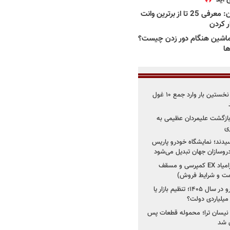
بهترین وانت ها در ایران: معرفی 25 تا از برترین وانت
ار کردن
اشین هنگام دور زدن چیست؟
ها
۳ خودروساز چینی برای نخستین بار وارد جمع ۱۰ غول
د؛ بازگشت علیمردان عظیمی به
ی
سیدند؛ نمایشگاه خودرو پاریس
شروع فروش اقساطی زامیاد EX کمپرسی و مسقف
راز واردات ۷۵ هزار خودرو در سال ۱۴۰۵؛ تنظیم بازار یا
 نیسان ترا؛ محموله قطعات پس
ان شد