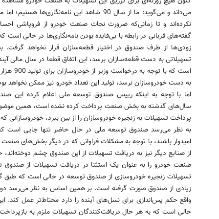
کنون هیچ روزنه‌ای برای تزریق این تسهیلات به صنعت خودرو مشاهده نش
می‌داند و می‌گوید: ما از سال 90 شاهد این نامه‌نگ
نکرده‌اند و تا زمانی‌که ضرورت نجات صنعت خودرو از فروپاشی احس
گفته‌های قربانی در رابطه با بی‌فایده بودن نامه‌نگاری‌ها در حالی است 
زودی‌ها از طرف صندوق در اختیار قطعه‌سازان قرار نخواهد گرفت. ب
تسهیلاتی به دست قطعه‌سازان برسد، این اتفاق قطعا در سال مالی آیند
است که با ت
به دست خودروسازان نرسد، تولید این تعداد خودرو نیز ممکن نخواهد بود
اما با توجه به اینکه رییس صندوق توسعه ملی اعلام کرده این صندو
سال‌های گذشته به بخش صنعت پرداخت کرده نشده است، همین موضوع نیز 
پرداخت تسهیلات به زنجیره خودروسازان را از بین ببرد، خودروسازانی که 
به نظر می‌رسد صندوق توسعه ملی در حال حاضر تنها جایی است که خ
امیدوار باشند، با توجه به مشکلات فراوانی که در دیگر بخش‌های صنعت نی
از صنایع دیگر نیز به دریافت تسهیلات از این صندوق چشم دوخته‌اند، حا
صنعت خودرو را به عنوان یک استثنا در دریافت تسهیلات از صندوق ت
تسهیلات زنجیره خودروسازی از صندوق توسعه در حالی است که طبق گ
زیادی از صندوق صورت گرفته است. بر همین اساس به نظر می‌رسد دول
واقع حکم پس‌اندازی برای نسل‌های آینده را دارد محتاط‌تر عمل کند. ا
حالی است که به هر حال دریافت‌کنندگان تسهیلات ملزم به بازپرداخت