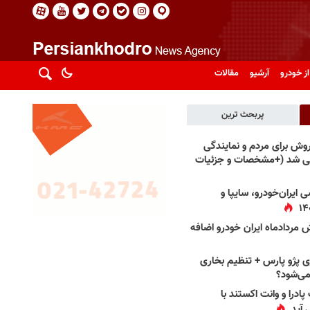
از خودرو
آرشیو
مقالات
پربحث ترین
فروش برای مردم و نمایندگی
فی شد (+مشخصات و جزئیات
 ایران‌خودرو، سایپا و
 مردادماه ایران خودرو اضافه
 پژو پارس + تنظیم بخاری
می‌شود؟
پادرا و وانت اکستند با
 آید