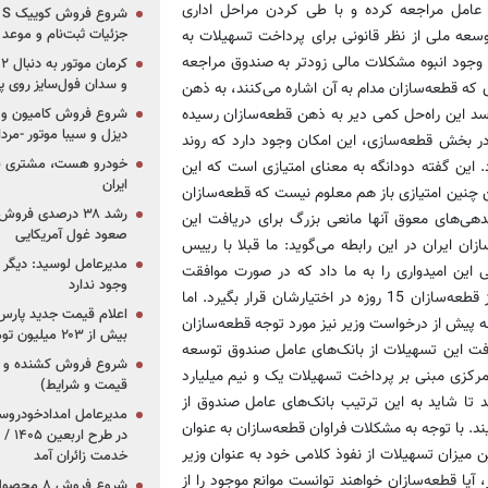
ی عامل مراجعه كرده و با طی کردن مراحل اداری
جزئیات ثبت‌نام و موعد
توسعه ملی از نظر قانونی برای پرداخت تسهیلات به
 وجود انبوه مشکلات مالی زودتر به صندوق مراجعه
و سدان فول‌سایز روی پلتف
ش از تعطیلی نزدیک به 200 واحد قطعه‌سازی که قطعه‌سازان مدام به آن اشاره می‌کنند، به ذهن
رسد این راه‌حل کمی دیر به ذهن قطعه‌سازان رسیده
شروع فروش کامیون و ک
دیزل و سیبا موتور -مرداد۱۴۰۵ (+قیمت و شرای
در بخش قطعه‌سازی، این امکان وجود دارد که روند
خودرو هست، مشتری نیس
این گفته دودانگه به معنای امتیازی است که این
ایران
تن چنین امتیازی باز هم معلوم نیست که قطعه‌سازان
رشد ۳۸ درصدی فر
 بدهی‌های معوق آنها مانعی بزرگ برای دریافت این
صعود غول آمریکایی
 ایران در این رابطه می‌گوید: ما قبلا با رییس
مدیرعامل لوسید: دیگر ر
ین امیدواری را به ما داد که در صورت موافقت
وجود ندارد
بانک‌های عامل با پرداخت تسهیلات به قطعه‌سازان، تسهیلات مورد نیاز قطعه‌سازان 15 روزه در اختیارشان قرار بگیرد. اما
پیش از درخواست وزیر نیز مورد توجه قطعه‌سازان
بیش از ۲۰۳ میلیون تومانی
فت این تسهیلات از بانک‌های عامل صندوق توسعه
مرکزی مبنی بر پرداخت تسهیلات یک و نیم میلیارد
قیمت و شرایط)
تا شاید به این ترتیب بانک‌های عامل صندوق از
د. با توجه به مشکلات فراوان قطعه‌سازان به عنوان
در ط
میزان تسهیلات از نفوذ کلامی خود به عنوان وزیر
خدمت زائران آمد
 آیا قطعه‌سازان خواهند توانست موانع موجود را از