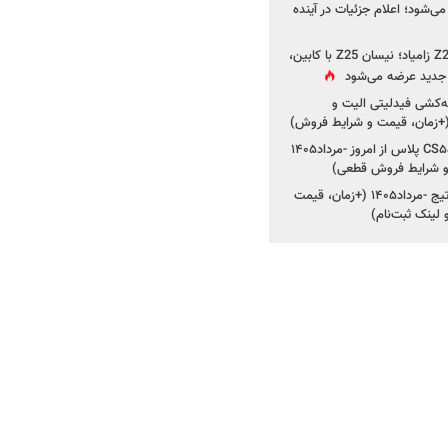
ی‌شود؛ اعلام جزئیات در آینده
جزئیات جدید از پروژه Z25 زامیاد؛ نیسان Z25 با کابین،
ر جدید عرضه می‌شود
کشی فیدلیتی الیت و
شروع ثبت‌نام چانگان CS۵۵ پلاس از امروز -مرداد۱۴۰۵
و شرایط فروش قطعی)
شروع فروش کیا اسپورتیج -مرداد۱۴۰۵ (+زمان، قیمت