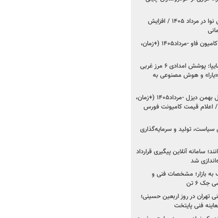
اعلام قیمت جدید پارس نوا در مرداد ۱۴۰۵ / افزایش
شروع فروش کشنده و کامیون فاو -مرداد۱۴۰۵ (+زمان،
مدیرعامل امدادخودروسایپا: پوشش امدادی ۶ مرز غربی
رح اربعین ۱۴۰۵ / «یارا» و هوش مصنوعی به
شروع فروش ۸ محصول بهمن دیزل -مرداد۱۴۰۵ (+زمان،
 اعلام قیمت کامیونت فورس
 سیاست، تولید و سرمایه‌گذاری
نند؛ سامانه آنلاین پیگیری قرارداد
‌اندازی شد
به بازار؛ مشخصات فنی و
جک ۶ تن
اینه فنی تهران در روز اربعین حسینی؛
عاینه فنی پایتخت