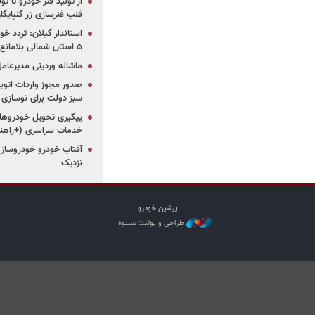
از تولید فنر خودرو تا ت
قلب فنرسازی زر گلپایگا
استاندار گیلان: تردد خو
۵ استان شمالی بلامانع شد
ماشاله وردینی مدیرعا
سبز دولت برای نوسازی 
پیگیری تحویل خودروهای
خدمات سراسری (+راهنم
آفتاب خودرو خودروساز م
نزدیک
پرشین خودرو
طراحی و تولید: نستوه