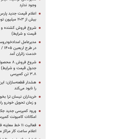
وجود ندارد
بیش از ۲۰۳ میلیون تومانی
قیمت و شرایط)
در ط
خدمت زائران آمد
جدول قیمت و شرایط) /
۳.۸ تن کمپرسی
هشدار قطعه‌سازان: این
را نابود می‌کند
خریداران نیسان ترا بخوا
و زمان تحویل خودرو راه
ورود کمپرسی جدید جک 
امکانات کامیونت کمپرسی 
فعالیت ۱۱ خط مع
اعلام ساعت کار مراکز م