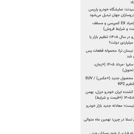
ی
سیدند؛ نمایشگاه خودرو پاریس
شروع فروش اقساطی زامیاد EX کمپرسی و مسقف
راز واردات ۷۵ هزار خودرو در سال ۱۴۰۵؛ تنظیم بازار یا
 نیسان ترا؛ محموله قطعات پس
ان شد
شروع فروش کوییک S سایپا -مرداد ۱۴۰۵ (+زمان،
 تحویل)
کرمان موتور به دنبال ۲ محصول جدید (+عکس) / SUV
رم KP2
شنده ایران خودرو دیزل، بهمن
ط)
ت؛ معادله جدید بازار خودرو
وش تسلا در چین؛ نهمین ماه متوالی
اه فراری از خودروسازان چینی