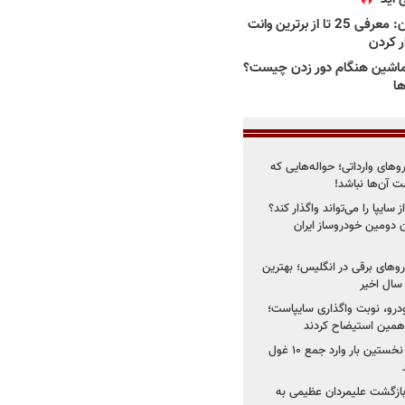
بهترین وانت ها در ایران: معرفی 25 تا از برترین وانت
ار کردن
اشین هنگام دور زدن چیست؟
ها
روهای وارداتی؛ حواله‌هایی که
 آن‌ها نباشد!
سایپا را می‌تواند واگذار کند؟
 دومین خودروساز ایران
های برقی در انگلیس؛ بهترین
خودرو، نوبت واگذاری سایپاست؛
ی همین استیضاح کردند
۳ خودروساز چینی برای نخستین بار وارد جمع ۱۰ غول
د؛ بازگشت علیمردان عظیمی به