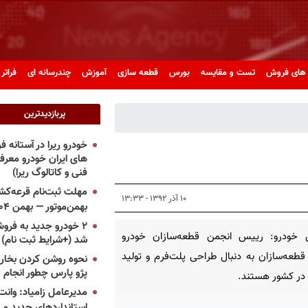
های فروش
تست و مقایسه
بورس
قطعه سازی
آموزش
چندرسانه ای
فراتر 
پربازدیدترین
خودرو ریرا در آستانه 
های ایران خودرو معر
فنی و کاتالوگ ریرا)
مهلت ثبت‌نام قرعه‌کشی
۱۰ آذر ۱۳۹۲ - ۱۳:۳۳
بهمن‌موتور — بهمن ۱۴۰۴
۲ خودرو جدید به فروش
 خودرو: رییس انجمن قطعه‌سازان خودرو
شد (+شرایط ثبت نام)
طعه‌سازان به دنبال طراحی پلت‌فرم و تولید
نحوه روشن کردن بخاری
پژو پارس چطور انجام 
در کشور هستند.
مدیرعامل زامیاد: وانت 
استانداردهای جدید می