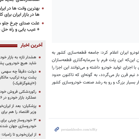
ها در بازار ایران برای ک
علت صدای چرخ جلو م
+ عیب یابی و راه حل 
آخرین اخبار
درو ایران اعلام کرد: جامعه قطعه‌سازی کشور به
هشدار تازه به بازار خود
 این‌که این پلت فرم با سرمایه‌گذاری قطعه‌سازان
شاید هیچ خودرویی پشت
اجزای تولید خودرو داشته و می‌توانند این اجزا را
دولت دقیقاً چه سهمی از 
نیم قرن باز می‌گردد، به گونه‌ای که تاکنون حدود
پشت پرده ترکیب مالکان
ازار بسیار بزرگ و رو به رشد صنعت خودروسازی کشور
(+اینفوگرافیک)
رکوردشکنی فروش خودرو
عملکرد بازار خودرو در ۶ سال اخیر
پزشکیان: بعد از ایران‌
وزیر اقتصاد را هم برا
خودروسازی جهان شدند
از ایران‌خودرو تا زامیا