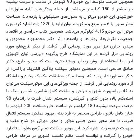
همچنین سرعت متوسط این خودرو 90 کیلومتر در ساعت و سرعت بیشینه
نیز بیشتر از 150 کیلومتر می‌باشد. از جمله ویژگی‌های آرایه‌ سلول‌های
خورشیدی این خودرو می‌توان به سلول‌های سیلیکونی با بازده بالا، مساحت
موثر سلول با 6 متر مربع و ماکزیمم توان آرایه با 1320 وات اشاره کرد. وزن
موتور این خودرو 4.15 کیلوگرم می‌باشد. همچنین کتاب «درآمدی بر اقتصاد
جمعیت، نگرش‌ها، روش‌ها و یافته‌ها» اثر دکتر محمدجواد محمودی و
مهدی احراری نیز امروز مورد رونمایی قرار گرفت. از دیگر طرح‌های مورد
رونمایی قرار گرفته در این نمایشگاه طرح برگزیده «بررسی توان اکولوژی
ایران با استفاده از روش ردپای بوم‌شناختی» است که مجری طرح، دکتر
صادق صالحی است. همچنین «موتور سیکلت پلاگین الکتریک پاراکس» از
دیگر دستاوردهایی بود که توسط مرکز تحقیقات مکانیک وخودرو دانشگاه
آزاد مورد رونمایی قرار گرفت. از جمله ویژگی‌های این موتورسیکلت می‌توان
به کلاس اسپورت شهری، طراحی و ساخت کامل شاسی، شاسی سبک با
استحکام بالا، بدون کلاچ و گیربکس، سیستم انتقال قدرت با راندمان 98
درصد، سرعت بیشینه 180 کیلومتر در ساعت، طی مسافت 200 کیلومتر با
شارژ کامل باتری، طراحی منحصر به فرد بدنه، بهبود عملکرد سیستم انتقال
قدرت، با هم محور شدن جنس موتور و محور دورانی دو شاخ عقب و
سهولت درتعمیرات اشاره کرد. این موتور سیکلت تمام آزمون‌های استاندارد
خودرو را گذرانده و توانسته است مقام نخست کشوری در مرحله طراحی