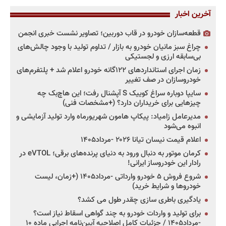
آخرین اخبار
قطعه‌سازان خودرو در قاب دوربین؛ تصاویر نشست خبری انجمن
چراغ سبز مانیان خودرو به بازار / تداوم تولید با وجود چالش‌های
بی‌سابقه ارزی و لجستیکی
زمان اجرای استانداردهای ۱۲۲گانه خودرو اعلام شد + پلتفرم‌های
خودروسازان در صف تغییر
سایپا دوباره سراغ کوییک S آپشنال رفت؛ این هاچ‌بک چه
چیزهایی برای خریداران دارد؟ (+مشخصات فنی)
مدیرعامل زامیاد: پیکاپ هامون شهریورماه وارد تولید آزمایشی و
انبوه می‌شود
اعلام قیمت نیسان تیانا ۲۰۲۶ -مرداد۱۴۰۵
کرمان موتور به دنبال ورود به دنیای پرنده‌های برقی؛ eVTOL در
رادار این خودروساز ایرانی!
شروع فروش ۵ خودرو وارداتی -مرداد۱۴۰۵ (+زمان، لیست
خودروها و شرایط خرید)
یادگیری باطری سازی چقدر طول می کشد؟
برای تولید و واردات خودرو به چند گواهی اسقاط نیاز است؟
-مرداد۱۴۰۵ / جزئیات کامل اصلاحیه آیین‌نامه اجرایی ماده ۱۰