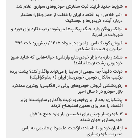
شرایط جدید فرایند ثبت سفارش خودروهای سواری اعلام شد
«تیر خلاص» به اقتصاد ایران با غفلت از حمل‌ونقل؛ هشدار
درباره آینده کریدورها و لجستیک
فولکس‌واگن وارد جنگ پیکاپ‌ها می‌شود؛ رقیب تازه برای فورد و
شورولت در آمریکا
فروش کوییک اس از امروز در مرداد ۱۴۰۵ / پیش‌پرداخت ۴۹۹
میلیون و قیمت نامشخص
هشدار تازه به بازار خودروهای وارداتی؛ حواله‌هایی که شاید هیچ
خودرویی پشت آن‌ها نباشد!
دولت دقیقاً چه سهمی از سایپا را می‌تواند واگذار کند؟ پشت پرده
ترکیب مالکان دومین خودروساز ایران (+اینفوگرافیک)
رکوردشکنی فروش خودروهای برقی در انگلیس؛ بهترین عملکرد
بازار خودرو در ۶ سال اخیر
پزشکیان: بعد از ایران‌خودرو، نوبت واگذاری سایپاست؛ وزیر
اقتصاد را هم برای همین استیضاح کردند
۳ خودروساز چینی برای نخستین بار وارد جمع ۱۰ غول
خودروسازی جهان شدند
از ایران‌خودرو تا زامیاد؛ بازگشت علیمردان عظیمی به راس
مدیریت خودروسازی