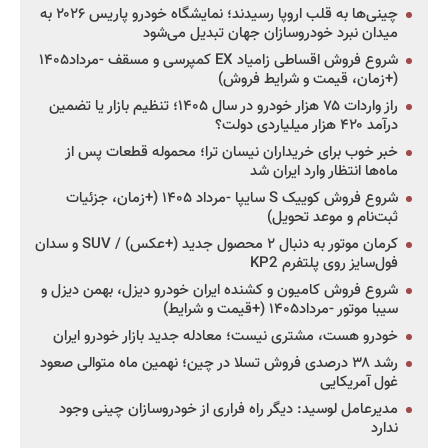
چینی‌ها به قلب اروپا رسیدند؛ نمایشگاه خودرو پاریس ۲۰۲۶ به
میدان نبرد خودروسازان جهان تبدیل می‌شود
شروع فروش اقساطی زامیاد EX کمپرسی و مسقف -مرداد۱۴۰۵
(+زمان، قیمت و شرایط فروش)
راز واردات ۷۵ هزار خودرو در سال ۱۴۰۵؛ تنظیم بازار یا تضمین
درآمد ۴۲۰ هزار میلیاردی دولت؟
خبر خوب برای خریداران نیسان ترا؛ محموله قطعات پس از
ماه‌ها انتظار وارد ایران شد
شروع فروش کوییک S سایپا -مرداد ۱۴۰۵ (+زمان، جزئیات
ثبت‌نام و موعد تحویل)
کرمان موتور به دنبال ۲ محصول جدید (+عکس) / SUV و سدان
فول‌سایز روی پلتفرم KP2
شروع فروش کامیون و کشنده ایران خودرو دیزل، بهمن دیزل و
سیبا موتور -مرداد۱۴۰۵ (+قیمت و شرایط)
خودرو هست، مشتری نیست؛ معادله جدید بازار خودرو ایران
رشد ۳۸ درصدی فروش تسلا در چین؛ نهمین ماه متوالی صعود
غول آمریکایی
مدیرعامل لوسید: دیگر راه فراری از خودروسازان چینی وجود
ندارد