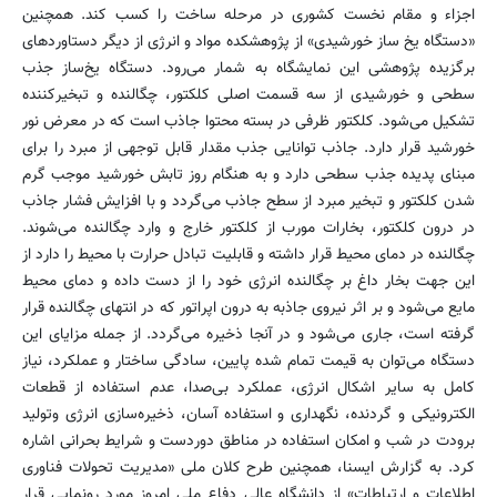
اجزاء و مقام نخست کشوری در مرحله ساخت را کسب کند. همچنین
«دستگاه یخ ساز خورشیدی» از پژوهشکده مواد و انرژی از دیگر دستاوردهای
برگزیده پژوهشی این نمایشگاه به شمار می‌رود. دستگاه یخ‌ساز جذب
سطحی و خورشیدی از سه قسمت اصلی کلکتور، چگالنده و تبخیرکننده
تشکیل می‌شود. کلکتور ظرفی در بسته محتوا جاذب است که در معرض نور
خورشید قرار دارد. جاذب توانایی جذب مقدار قابل توجهی از مبرد را برای
مبنای پدیده جذب سطحی دارد و به هنگام روز تابش خورشید موجب گرم
شدن کلکتور و تبخیر مبرد از سطح جاذب می‌گردد و با افزایش فشار جاذب
در درون کلکتور، بخارات مورب از کلکتور خارج و وارد چگالنده می‌شوند.
چگالنده در دمای محیط قرار داشته و قابلیت تبادل حرارت با محیط را دارد از
این جهت بخار داغ بر چگالنده انرژی خود را از دست داده و دمای محیط
مایع می‌شود و بر اثر نیروی جاذبه به درون اپراتور که در انتهای چگالنده قرار
گرفته است، جاری می‌شود و در آنجا ذخیره می‌گردد. از جمله مزایای این
دستگاه می‌توان به قیمت تمام شده پایین، سادگی ساختار و عملکرد، نیاز
کامل به سایر اشکال انرژی، عملکرد بی‌صدا، عدم استفاده از قطعات
الکترونیکی و گردنده، نگهداری و استفاده آسان، ذخیره‌سازی انرژی وتولید
برودت در شب و امکان استفاده در مناطق دوردست و شرایط بحرانی اشاره
کرد. به گزارش ایسنا، همچنین طرح کلان ملی «مدیریت تحولات فناوری
اطلاعات و ارتباطات» از دانشگاه عالی دفاع ملی امروز مورد رونمایی قرار