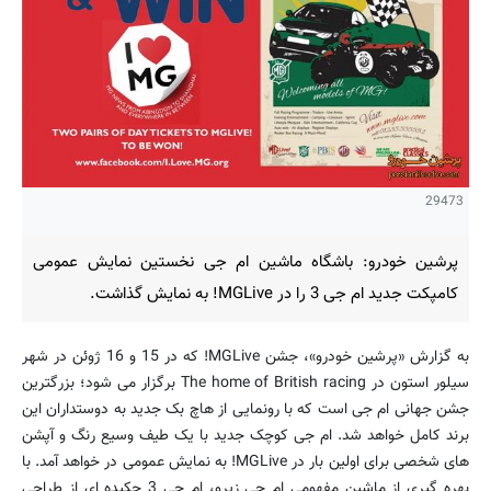
29473
پرشین خودرو: باشگاه ماشین ام جی نخستین نمایش عمومی
کامپکت جدید ام جی 3 را در MGLive! به نمایش گذاشت.
به گزارش «پرشین خودرو»، جشن MGLive! که در 15 و 16 ژوئن در شهر
سیلور استون در The home of British racing برگزار می شود؛ بزرگترین
جشن جهانی ام جی است که با رونمایی از هاچ بک جدید به دوستداران این
برند کامل خواهد شد. ام جی کوچک جدید با یک طیف وسیع رنگ و آپشن
های شخصی برای اولین بار در MGLive! به نمایش عمومی در خواهد آمد. با
بهره گیری از ماشین مفهومی ام جی زیرو، ام جی 3 چکیده ای از طراحی