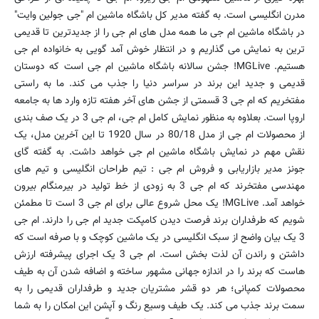
مدرن انگلیسی است. به گفته مدیر کل باشگاه ماشین ام "جی جولین وایت"
در باشگاه ماشین ام جی ما همه مدل های ام جی را از جدیدترین تا قدیمی
ترین به نمایش می گذاریم و در انتظار خوش آمد گویی به خانواده ام جی
هستیم. MGLive! جشن سالانه باشگاه ماشین ام جی است که دوستان
قدیمی و جدید این برند در سراسر دنیا را جذب می کند. ما به راستی
مفتخریم که ام جی 3 قسمتی از جشن های آخر هفته تازه وارد ها به جامعه
اروپا است. بعلاوه به منظور نمایش کامل ام جی، ام جی 3 در یک صف بندی
از محصولات ام جی از مدل 80/18 در سال 1920 تا این آخرین مدل، یک
نقش مهم در نمایش باشگاه ماشین ام جی خواهد داشت. به گفته گای
جونز مدیر بازاریابی و فروش ام جی : تیم طراحان انگلیسی و تیم های
مهندسی مفتخرند که ام جی 3 به زودی از خط تولید در بیرمنگام بیرون
خواهد آمد. MGLive! یک محل شروع عالی برای ام جی 3 است تا مطمئن
شویم که طرفداران برند فرصت دیدن کامپکت جدید ام جی را دارند. ام جی
3 یک بیان واضح از سبک انگلیسی در یک ماشین کوچک و با صرفه است که
داشتن و راندن آن لذت بخش است. ام جی 3 یک اجرای پیشرفته ارزش
هاست که برند را در اندازه جهانی مشهور ساخته و اضافه شدن آن به طیف
محصولات کمپانی؛ هر دو قشر مشتریان جدید و طرفداران قدیمی را به
سمت برند جذب می کند. یک طیف وسیع رنگ و آپشن این امکان را به شما