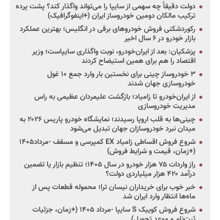
دولت دقیقاً چه سهمی از سایپا را می‌تواند واگذار کند؟ پشت پرده
ترکیب مالکان دومین خودروساز ایران (+اینفوگرافیک)
رکوردشکنی فروش خودروهای برقی در انگلیس؛ بهترین عملکرد
بازار خودرو در ۶ سال اخیر
پزشکیان: بعد از ایران‌خودرو، نوبت واگذاری سایپاست؛ وزیر
اقتصاد را هم برای همین استیضاح کردند
۳ خودروساز چینی برای نخستین بار وارد جمع ۱۰ غول
خودروسازی جهان شدند
از ایران‌خودرو تا زامیاد؛ بازگشت علیمردان عظیمی به راس
مدیریت خودروسازی
چینی‌ها به قلب اروپا رسیدند؛ نمایشگاه خودرو پاریس ۲۰۲۶ به
میدان نبرد خودروسازان جهان تبدیل می‌شود
شروع فروش اقساطی زامیاد EX کمپرسی و مسقف -مرداد۱۴۰۵
(+زمان، قیمت و شرایط فروش)
راز واردات ۷۵ هزار خودرو در سال ۱۴۰۵؛ تنظیم بازار یا تضمین
درآمد ۴۲۰ هزار میلیاردی دولت؟
خبر خوب برای خریداران نیسان ترا؛ محموله قطعات پس از
ماه‌ها انتظار وارد ایران شد
شروع فروش کوییک S سایپا -مرداد ۱۴۰۵ (+زمان، جزئیات
ثبت‌نام و موعد تحویل)