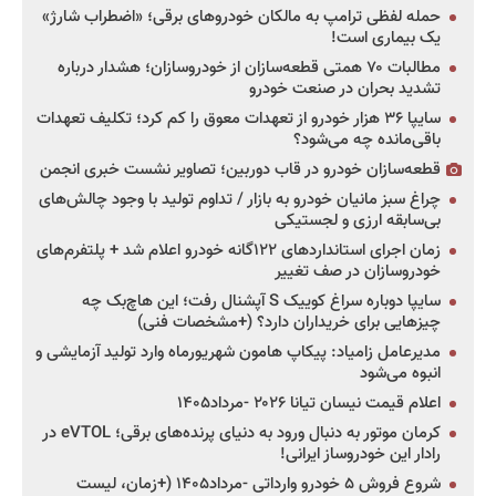
حمله لفظی ترامپ به مالکان خودروهای برقی؛ «اضطراب شارژ»
یک بیماری است!
مطالبات ۷۰ همتی قطعه‌سازان از خودروسازان؛ هشدار درباره
تشدید بحران در صنعت خودرو
سایپا ۳۶ هزار خودرو از تعهدات معوق را کم کرد؛ تکلیف تعهدات
باقی‌مانده چه می‌شود؟
قطعه‌سازان خودرو در قاب دوربین؛ تصاویر نشست خبری انجمن
چراغ سبز مانیان خودرو به بازار / تداوم تولید با وجود چالش‌های
بی‌سابقه ارزی و لجستیکی
زمان اجرای استانداردهای ۱۲۲گانه خودرو اعلام شد + پلتفرم‌های
خودروسازان در صف تغییر
سایپا دوباره سراغ کوییک S آپشنال رفت؛ این هاچ‌بک چه
چیزهایی برای خریداران دارد؟ (+مشخصات فنی)
مدیرعامل زامیاد: پیکاپ هامون شهریورماه وارد تولید آزمایشی و
انبوه می‌شود
اعلام قیمت نیسان تیانا ۲۰۲۶ -مرداد۱۴۰۵
کرمان موتور به دنبال ورود به دنیای پرنده‌های برقی؛ eVTOL در
رادار این خودروساز ایرانی!
شروع فروش ۵ خودرو وارداتی -مرداد۱۴۰۵ (+زمان، لیست