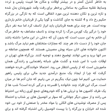
به خاطر کنترل کمتر و در بیشتر اوقات و مکان ها غیبت پلیس و تردد
وسایط نقلیه سنگین به ساعاتی پرخطر برای رفت وآمد شهروندان بدل شده
و تازه ترین و تکان دهنده ترین مورد اتفاقی است که به تازگی در بزرگراه
حکیم رخ داد و 4 کشته به جای گذاشت و گویا یکی از قربانیان خانم بارداری
بوده است. هر چند برای همه قربانیان باید ابراز تاسف کرد اما سه نفر دیگر
خود را درگیر یک کورس مرگ زا کرده بودند و تاسف مضاعف به خاطر مرگ
آن خانم به این سبب است که بدون آن که دخلی در این ماجرا داشته باشد
جان خود را از دست داد هر چند که مجازات متخلفان هم نباید مرگ باشد و
اکنون خانواده های انان سیاه پوش مصیبتی هستند که همچون صاعقه بر
سر انها برید و نمی توانند توضیح دهند و توجیه کنند. بزرگراه های تهران در
اوقات شب نا امن شده و گشت های شبانه راهنمایی و رانندگی همان
ماموریتی است که از پلیس انتظار می رود. احتمالا خوانندگانی خرده خواهند
گرفت که چرا از ایجاد یک منبع درآمدی جدید مالی برای پلیس راهور
حمایت می کنیم اما چون نیک بنگریم در می یابیم که جان آدم ها در میان
است. مرگ این افراد چند خانواده را افسرده و درگیر کرده است؟ شب ها از
یک طرف کامیون ها و تریلی ها و گاه خودروهای جمع آوری زباله بی احتیاط
می رانند و از سوی دیگر جوانانی که سوار بر اتومبیل های پر شتاب و احتمالا
پس از مصرف نوشیدنی های الکلی یا مواد مخدر یا صنعتی از خود بی خود
شده اند خیابان و بزرگراه را با پیست اتومبیل رانی اشتباه گرفته اند و برای