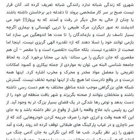
شهری که زندگی شبانه ندارد رانندگی شبانه تعریف کرده اند. آنان قرار
نیست صبح بر سر کار مشخصی بروند تا دغدغه دیر برخاستن داشته باشند
یا چنان از حالی به حال دیگر در رفت و آمدند که به پرواز(!) خود می
اندیشند نه عبور دیگران. مرگ طبیعی یا درپی کهنسالی و بیماری اگرچه
بسیار تاسف بار است و بازماندگان را تا مدت ها اندوهگین می سازد اما
بازمی توانند خود را تسلا دهند که از« تقدیر» الهی گریزی نیست. اینجا اما
صحبت از «تقدیر» نیست. بلکه حکایت «تقصیر» است و با مقصر – آن هم
مقصری که جان دیگری را می ستاند- باید بی محابا برخورد کرد. به لحاظ
جامعه شناسی البته می توان به مواردی از جمله بیکاری و کمبود امکانات
تفریحی یا معضل مواد مخدر و محرک و مخرب اشاره کرد. اینها همه
درست و در واقع نادرست اما هیچ یک از اینها توجیه تخلف نیست. گسترش
شبکه های بزرگراهی موجب شده مناطق مختلف به هم دست رسی داشته
باشند و متخلفان بتوانند از صحنه بگریزند و شهر بافت منطقه ای خود را از
دست بدهد و نوعی رها شدگی در یک فضای بسیار بزرگ تر به وجود آید. از
این رو پلیس باید علاج واقعه را قبل از وقوع در نظر داشته باشد و به جای
این که همه وقت و انرژی خود را صرف جریمه کردن خودروهایی کند که از
سر ناچاری و در غیاب پارکینگ های طبقاتی توقف کرده اند روند رفت و آمد
شهری را زیر نظر بگیرد. شب ها گاه این نگرانی به جان آدمی چنگ می
اندازد که هر آن ممکن است جوانان سر مست یا مدهوش مصرف شیشه با