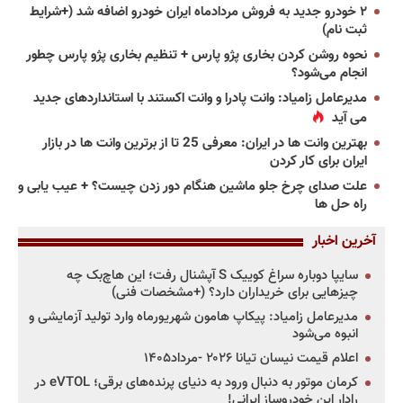
۲ خودرو جدید به فروش مردادماه ایران خودرو اضافه شد (+شرایط
ثبت نام)
نحوه روشن کردن بخاری پژو پارس + تنظیم بخاری پژو پارس چطور
انجام می‌شود؟
مدیرعامل زامیاد: وانت پادرا و وانت اکستند با استانداردهای جدید
می آید
بهترین وانت ها در ایران: معرفی 25 تا از برترین وانت ها در بازار
ایران برای کار کردن
علت صدای چرخ جلو ماشین هنگام دور زدن چیست؟ + عیب یابی و
راه حل ها
آخرین اخبار
سایپا دوباره سراغ کوییک S آپشنال رفت؛ این هاچ‌بک چه
چیزهایی برای خریداران دارد؟ (+مشخصات فنی)
مدیرعامل زامیاد: پیکاپ هامون شهریورماه وارد تولید آزمایشی و
انبوه می‌شود
اعلام قیمت نیسان تیانا ۲۰۲۶ -مرداد۱۴۰۵
کرمان موتور به دنبال ورود به دنیای پرنده‌های برقی؛ eVTOL در
رادار این خودروساز ایرانی!