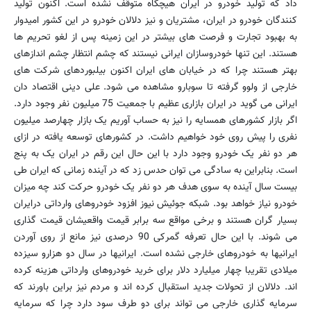
داد که تولید خودرو در ایران هیچگاه متوقف نشده است. اکنون تولید
کنندگان خودرو در ایران، مشتریان و نیز دلالان خودرو در این کشور امیدوار
به بهبود تجارت و فرصت های بیشتر در این زمینه پس از لغو تحریم ها
هستند. این تنها خودروسازان ایرانی نیستند که چشم انتظار چشم اندازهای
بهتر هستند چرا که در خیابان های ایران اکنون بیلبوردهای شرکت های
خارجی از ولوو گرفته تا سوبارو مشاهده می شود. علی دینی اقتصاد دان
ایرانی می گوید در ایران بازاری عظیم با جمعیت 75 میلیون نفر وجود دارد.
اگر بازار کشورهای همسایه را نیز به حساب آوریم یک بازار چهارصد میلیون
نفری را پیش روی خود خواهیم داشت. در کشورهای توسعه یافته در ازای
هر دو نفر یک خودرو وجود دارد با این حال این رقم در ایران یک به پنج
است. بنابراین به سادگی می توان حدس زد که در آینده زمانی که ایران طی
بیست سال آینده به سوی هدف هر دو نفر یک خودرو حرکت کند چه میزان
خودرو نیاز خواهد بود. شبکه جوئیش نیوز افزود خودروهای وارداتی درایران
بسیار گران هستند و برخی مواقع سه برابر قیمت واقعیشان قیمت گذاری
می شوند. با این حال تعرفه گمرکی 90 درصدی نیز مانع از روی آوردن
ایرانیها به خودروهای خارجی نشده است. ایرانیها در سال دو هزارو سیزده
میلادی تقریبا چهار میلیارد دلار برای خرید خودروهای وارداتی هزینه کرده
اند. دلالان از تحولات جدید استقبال کرده اند و مردم نیز براین باورند که
سرمایه گذاری خارجی می تواند برای دو طرف سود دارد چرا که سرمایه