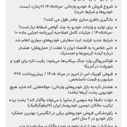
شروع فروش ۵ خودرو وارداتی -مرداد۱۴۰۵ (+زمان، لیست
خودروها و شرایط خرید)
یادگیری باطری سازی چقدر طول می کشد؟
برای تولید و واردات خودرو به چند گواهی اسقاط نیاز است؟
-مرداد۱۴۰۵ / جزئیات کامل اصلاحیه آیین‌نامه اجرایی ماده ۱۰
شرایط جدید فرایند ثبت سفارش خودروهای سواری اعلام شد
«تیر خلاص» به اقتصاد ایران با غفلت از حمل‌ونقل؛ هشدار
درباره آینده کریدورها و لجستیک
فولکس‌واگن وارد جنگ پیکاپ‌ها می‌شود؛ رقیب تازه برای فورد و
شورولت در آمریکا
فروش کوییک اس از امروز در مرداد ۱۴۰۵ / پیش‌پرداخت ۴۹۹
میلیون و قیمت نامشخص
هشدار تازه به بازار خودروهای وارداتی؛ حواله‌هایی که شاید هیچ
خودرویی پشت آن‌ها نباشد!
دولت دقیقاً چه سهمی از سایپا را می‌تواند واگذار کند؟ پشت پرده
ترکیب مالکان دومین خودروساز ایران (+اینفوگرافیک)
رکوردشکنی فروش خودروهای برقی در انگلیس؛ بهترین عملکرد
بازار خودرو در ۶ سال اخیر
پزشکیان: بعد از ایران‌خودرو، نوبت واگذاری سایپاست؛ وزیر