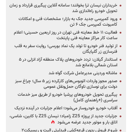
خریداران نیسان ترا بخوانند؛ سامانه آنلاین پیگیری قرارداد و زمان
تحویل خودرو راه‌اندازی شد
ورود کمپرسی جدید جک به بازار؛ مشخصات فنی و امکانات
کامیونت کمپرسی جک ۶ تن
فعالیت ۱۱ خط معاینه فنی تهران در روز اربعین حسینی؛ اعلام
ساعت کار مراکز معاینه فنی پایتخت
از تولید فنر خودرو تا تولد یک نماد بورسی؛ روایت سفر به قلب
فنرسازی زر گلپایگان
استاندار گیلان: تردد خودروهای پلاک منطقه آزاد انزلی در ۵
استان شمالی بلامانع شد
ماشاله وردینی مدیرعامل شرکت گواه شد
صدور مجوز واردات اتوبوس‌های کارکرده زیر ۵ سال؛ چراغ سبز
دولت برای نوسازی ناوگان حمل‌ونقل عمومی
پیگیری تحویل خودروهای پرشیا خودرو از طریق میز خدمات
سراسری (+راهنمای کامل)
آفتاب خودرو خودروساز می‌شود؛ اعلام جزئیات در آینده نزدیک
جزئیات جدید از پروژه Z25 زامیاد؛ نیسان Z25 با کابین، شاسی،
اتاق بار و موتور جدید عرضه می‌شود
شروع فروش بدون قرعه‌کشی فیدلیتی الیت و ریسپکت۲