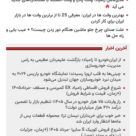
مدیرعامل زامیاد: وانت پادرا و وانت اکستند با استانداردهای جدید
می آید
بهترین وانت ها در ایران: معرفی 25 تا از برترین وانت ها در بازار
ایران برای کار کردن
علت صدای چرخ جلو ماشین هنگام دور زدن چیست؟ + عیب یابی و
راه حل ها
آخرین اخبار
از ایران‌خودرو تا زامیاد؛ بازگشت علیمردان عظیمی به راس
مدیریت خودروسازی
چینی‌ها به قلب اروپا رسیدند؛ نمایشگاه خودرو پاریس ۲۰۲۶ به
میدان نبرد خودروسازان جهان تبدیل می‌شود
شروع فروش اقساطی زامیاد EX کمپرسی و مسقف -مرداد۱۴۰۵
(+زمان، قیمت و شرایط فروش)
راز واردات ۷۵ هزار خودرو در سال ۱۴۰۵؛ تنظیم بازار یا تضمین
درآمد ۴۲۰ هزار میلیاردی دولت؟
خبر خوب برای خریداران نیسان ترا؛ محموله قطعات پس از
ماه‌ها انتظار وارد ایران شد
شروع فروش کوییک S سایپا -مرداد ۱۴۰۵ (+زمان، جزئیات
ثبت‌نام و موعد تحویل)