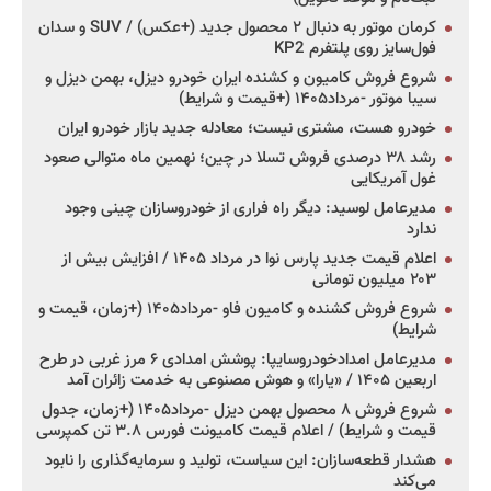
کرمان موتور به دنبال ۲ محصول جدید (+عکس) / SUV و سدان
فول‌سایز روی پلتفرم KP2
شروع فروش کامیون و کشنده ایران خودرو دیزل، بهمن دیزل و
سیبا موتور -مرداد۱۴۰۵ (+قیمت و شرایط)
خودرو هست، مشتری نیست؛ معادله جدید بازار خودرو ایران
رشد ۳۸ درصدی فروش تسلا در چین؛ نهمین ماه متوالی صعود
غول آمریکایی
مدیرعامل لوسید: دیگر راه فراری از خودروسازان چینی وجود
ندارد
اعلام قیمت جدید پارس نوا در مرداد ۱۴۰۵ / افزایش بیش از
۲۰۳ میلیون تومانی
شروع فروش کشنده و کامیون فاو -مرداد۱۴۰۵ (+زمان، قیمت و
شرایط)
مدیرعامل امدادخودروسایپا: پوشش امدادی ۶ مرز غربی در طرح
اربعین ۱۴۰۵ / «یارا» و هوش مصنوعی به خدمت زائران آمد
شروع فروش ۸ محصول بهمن دیزل -مرداد۱۴۰۵ (+زمان، جدول
قیمت و شرایط) / اعلام قیمت کامیونت فورس ۳.۸ تن کمپرسی
هشدار قطعه‌سازان: این سیاست، تولید و سرمایه‌گذاری را نابود
می‌کند