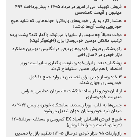
فروش کوییک اس از امروز در مرداد ۱۴۰۵ / پیش‌پرداخت ۴۹۹
میلیون و قیمت نامشخص
هشدار تازه به بازار خودروهای وارداتی؛ حواله‌هایی که شاید هیچ
خودرویی پشت آن‌ها نباشد!
دولت دقیقاً چه سهمی از سایپا را می‌تواند واگذار کند؟ پشت پرده
ترکیب مالکان دومین خودروساز ایران (+اینفوگرافیک)
رکوردشکنی فروش خودروهای برقی در انگلیس؛ بهترین عملکرد
بازار خودرو در ۶ سال اخیر
پزشکیان: بعد از ایران‌خودرو، نوبت واگذاری سایپاست؛ وزیر
اقتصاد را هم برای همین استیضاح کردند
۳ خودروساز چینی برای نخستین بار وارد جمع ۱۰ غول
خودروسازی جهان شدند
از ایران‌خودرو تا زامیاد؛ بازگشت علیمردان عظیمی به راس
مدیریت خودروسازی
چینی‌ها به قلب اروپا رسیدند؛ نمایشگاه خودرو پاریس ۲۰۲۶ به
میدان نبرد خودروسازان جهان تبدیل می‌شود
شروع فروش اقساطی زامیاد EX کمپرسی و مسقف -مرداد۱۴۰۵
(+زمان، قیمت و شرایط فروش)
راز واردات ۷۵ هزار خودرو در سال ۱۴۰۵؛ تنظیم بازار یا تضمین