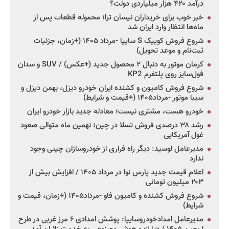
درآمد ۴۲۰ هزار میلیاردی دولت؟
خبر خوب برای خریداران نیسان ترا؛ محموله قطعات پس از
ماه‌ها انتظار وارد ایران شد
شروع فروش کوییک S سایپا -مرداد ۱۴۰۵ (+زمان، جزئیات
ثبت‌نام و موعد تحویل)
کرمان موتور به دنبال ۲ محصول جدید (+عکس) / SUV و سدان
فول‌سایز روی پلتفرم KP2
شروع فروش کامیون و کشنده ایران خودرو دیزل، بهمن دیزل و
سیبا موتور -مرداد۱۴۰۵ (+قیمت و شرایط)
خودرو هست، مشتری نیست؛ معادله جدید بازار خودرو ایران
رشد ۳۸ درصدی فروش تسلا در چین؛ نهمین ماه متوالی صعود
غول آمریکایی
مدیرعامل لوسید: دیگر راه فراری از خودروسازان چینی وجود
ندارد
اعلام قیمت جدید پارس نوا در مرداد ۱۴۰۵ / افزایش بیش از
۲۰۳ میلیون تومانی
شروع فروش کشنده و کامیون فاو -مرداد۱۴۰۵ (+زمان، قیمت و
شرایط)
مدیرعامل امدادخودروسایپا: پوشش امدادی ۶ مرز غربی در طرح