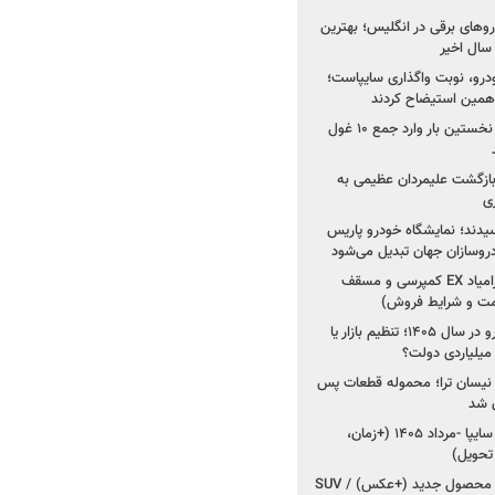
های برقی در انگلیس؛ بهترین
خودرو، نوبت واگذاری سایپاست؛
ی همین استیضاح کردند
۳ خودروساز چینی برای نخستین بار وارد جمع ۱۰ غول
د؛ بازگشت علیمردان عظیمی به
ی
سیدند؛ نمایشگاه خودرو پاریس
شروع فروش اقساطی زامیاد EX کمپرسی و مسقف
راز واردات ۷۵ هزار خودرو در سال ۱۴۰۵؛ تنظیم بازار یا
 نیسان ترا؛ محموله قطعات پس
ان شد
شروع فروش کوییک S سایپا -مرداد ۱۴۰۵ (+زمان،
 تحویل)
کرمان موتور به دنبال ۲ محصول جدید (+عکس) / SUV