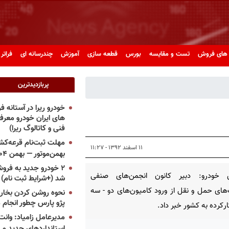
های فروش
تست و مقایسه
بورس
قطعه سازی
آموزش
چندرسانه ای
فراتر 
پربازدیدترین
خودرو ریرا در آستانه 
های ایران خودرو معر
فنی و کاتالوگ ریرا)
مهلت ثبت‌نام قرعه‌کشی
۱۱ اسفند ۱۳۹۲ - ۱۱:۲۷
بهمن‌موتور — بهمن ۱۴۰۴
۲ خودرو جدید به فروش
 خودرو: دبیر کانون انجمن‌های صنفی
شد (+شرایط ثبت نام)
ای حمل و نقل از ورود کامیون‌های دو - سه
نحوه روشن کردن بخاری
پژو پارس چطور انجام 
رکرده به کشور خبر داد.
مدیرعامل زامیاد: وانت 
استانداردهای جدید می