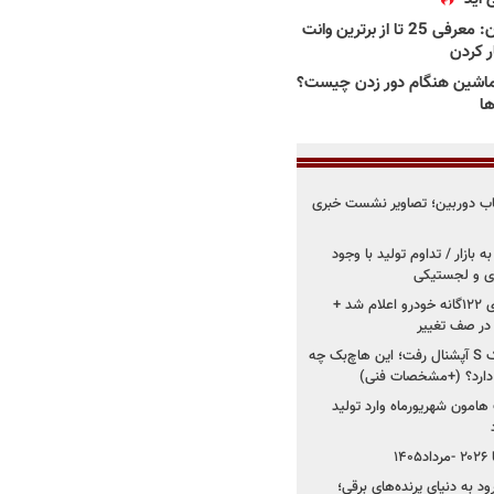
بهترین وانت ها در ایران: معرفی 25 تا از برترین وانت
ار کردن
اشین هنگام دور زدن چیست؟
ها
قاب دوربین؛ تصاویر نشست خبری
 بازار / تداوم تولید با وجود
زی و لجستیکی
زمان اجرای استانداردهای ۱۲۲گانه خودرو اعلام شد +
 در صف تغییر
سایپا دوباره سراغ کوییک S آپشنال رفت؛ این هاچ‌بک چه
 دارد؟ (+مشخصات فنی)
 هامون شهریورماه وارد تولید
۱
ود به دنیای پرنده‌های برقی؛