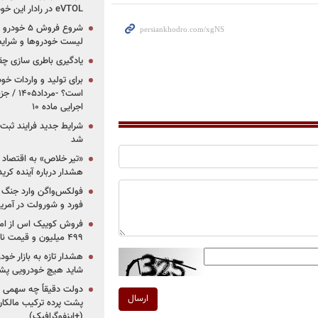
eVTOL در رادار این خودروساز ایرانی!
لیست خودروها و شرایط
یادگیری باطری سازی چ
برای تولید و واردات خو
است؟ -مر
اجرایی ماده ۱۰
شرایط جدید فرایند ثب
شد
«تیر خلاص» به اقتصاد ا
هشدار درباره آینده کر
فولکس‌واگن وارد جنگ پی
فورد و شورولت در آمریک
۴۹۹ میلیون و قیمت نامشخص
هشدار تازه به بازار خود
شاید هیچ خودرویی پشت
دولت دقیقاً چه سهمی از 
ارسال
پشت پرده ترکیب مالکان
(+اینفوگرافیک)