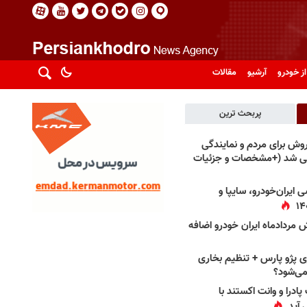
از خودرو
آرشیو
مقالات
پربحث ترین
فروش برای مردم و نمایندگی
فی شد (+مشخصات و جزئیات
 ایران‌خودرو، سایپا و
 مردادماه ایران خودرو اضافه
 پژو پارس + تنظیم بخاری
می‌شود؟
پادرا و وانت اکستند با
 آید