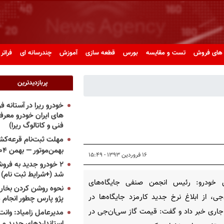
های فروش
تست و مقایسه
بورس
قطعه سازی
آموزش
چندرسانه ای
فراتر 
پربازدیدترین
خودرو ریرا در آستانه 
های ایران خودرو معر
فنی و کاتالوگ ریرا)
مهلت ثبت‌نام قرعه‌کشی
بهمن‌موتور — بهمن ۱۴۰۴
۱۶ فروردین ۱۳۹۳ - ۱۵:۴۹
۲ خودرو جدید به فروش
شد (+شرایط ثبت نام)
 خودرو: رئیس انجمن صنفی جایگاه‌های
نحوه روشن کردن بخاری
جی، از ابلاغ نرخ جدید کارمزد جایگاه‌ها در
پژو پارس چطور انجام 
اری خبر داد و گفت: قیمت گاز سی‌ان‌جی در
مدیرعامل زامیاد: وانت 
استانداردهای جدید می