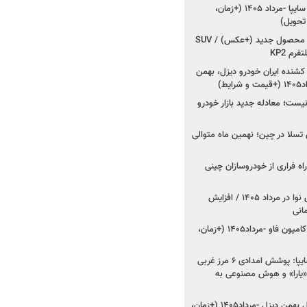
شروع فروش کوییک S سایپا -مرداد ۱۴۰۵ (+زمان،
 تحویل)
کرمان موتور به دنبال ۲ محصول جدید (+عکس) / SUV
رم KP2
شنده ایران خودرو دیزل، بهمن
ط)
ت؛ معادله جدید بازار خودرو
وش تسلا در چین؛ نهمین ماه متوالی
اه فراری از خودروسازان چینی
اعلام قیمت جدید پارس نوا در مرداد ۱۴۰۵ / افزایش
شروع فروش کشنده و کامیون فاو -مرداد۱۴۰۵ (+زمان،
مدیرعامل امدادخودروسایپا: پوشش امدادی ۶ مرز غربی
رح اربعین ۱۴۰۵ / «یارا» و هوش مصنوعی به
شروع فروش ۸ محصول بهمن دیزل -مرداد۱۴۰۵ (+زمان،