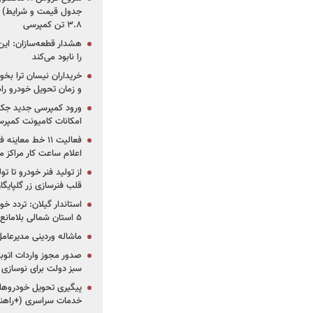
جدول قیمت و شرایط) /
۳.۸ تن کمپرسی
هشدار قطعه‌سازان: این
را نابود می‌کند
خریداران نیسان ترا بخوا
و زمان تحویل خودرو راه
ورود کمپرسی جدید جک 
امکانات کامیونت کمپرسی 
فعالیت ۱۱ خط مع
اعلام ساعت کار مراکز م
از تولید فنر خودرو تا ت
قلب فنرسازی زر گلپایگا
استاندار گیلان: تردد خو
۵ استان شمالی بلامانع شد
ماشاله وردینی مدیرعا
سبز دولت برای نوسازی 
پیگیری تحویل خودروهای
خدمات سراسری (+راهنم