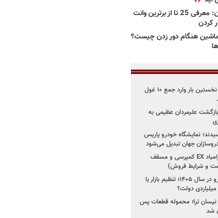
بهترین وانت ها در ایران: معرفی 25 تا از برترین وانت
ار کردن
اشین هنگام دور زدن چیست؟
ها
۳ خودروساز چینی برای نخستین بار وارد جمع ۱۰ غول
د؛ بازگشت علیمردان عظیمی به
ی
سیدند؛ نمایشگاه خودرو پاریس
شروع فروش اقساطی زامیاد EX کمپرسی و مسقف
راز واردات ۷۵ هزار خودرو در سال ۱۴۰۵؛ تنظیم بازار یا
 نیسان ترا؛ محموله قطعات پس
ان شد