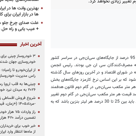
م تغییر زیادی نخواهد کرد.
ها در بازار ایران برای ک
علت صدای چرخ جلو م
+ عیب یابی و راه حل 
آخرین اخبار
به گزارش «پرشین خودرو»، اردشیر دادرس با اشاره به فعالیت بیش از 95 درصد از جایگاه‌های سی‌ان‌جی در سراسر کشور
خودروسازی جهان شدند
به مصرف‌کنندگان سی ان جی بودند. رئیس انجمن
از ایران‌خودرو تا زامیا
 که در شورای اقتصاد و در آخرین روزهای سال گذشته
راس مدیریت خودروساز
شود که بر این اساس نرخ کارمزد جایگاه‌های بخش
چینی‌ها به قلب اروپا ر
قیمت هر متر مکعب سی‌ان‌جی در گام دوم قانون هدفمند
۲۰۲۶ به میدان نبرد خودروسازان جهان تبدیل می‌شود
شد قیمت هر متر مکعب سی‌ان‌جی در گام دوم تغییر
زیادی نکند. وی ادامه داد: بر این اساس قیمت هر متر مکعب سی‌ان‌جی باید بین 25 تا 30 درصد هر لیتر بنزین باشد که به
-مرداد۱۴۰۵ (+زمان، قیمت و شرایط فروش)
تضمین درآمد ۴۲۰ هزار میلیاردی دولت؟
خبر خوب برای خریداران
از ماه‌ها انتظار وارد ایر