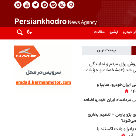
از خودرو
آرشیو
مقالات
پربحث ترین
فروش برای مردم و نمایندگی
فی شد (+مشخصات و جزئیات
 ایران‌خودرو، سایپا و
 مردادماه ایران خودرو اضافه
 پژو پارس + تنظیم بخاری
می‌شود؟
پادرا و وانت اکستند با
 آید