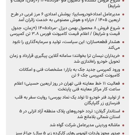
شروع فروش کشنده و کامیون فاو -مرداد۱۴۰۵ (+زمان، قیمت و
شرایط)
مدیرعامل امدادخودروسایپا: پوشش امدادی ۶ مرز غربی در طرح
اربعین ۱۴۰۵ / «یارا» و هوش مصنوعی به خدمت زائران آمد
شروع فروش ۸ محصول بهمن دیزل -مرداد۱۴۰۵ (+زمان، جدول
قیمت و شرایط) / اعلام قیمت کامیونت فورس ۳.۸ تن کمپرسی
هشدار قطعه‌سازان: این سیاست، تولید و سرمایه‌گذاری را نابود
می‌کند
خریداران نیسان ترا بخوانند؛ سامانه آنلاین پیگیری قرارداد و زمان
تحویل خودرو راه‌اندازی شد
ورود کمپرسی جدید جک به بازار؛ مشخصات فنی و امکانات
کامیونت کمپرسی جک ۶ تن
فعالیت ۱۱ خط معاینه فنی تهران در روز اربعین حسینی؛ اعلام
ساعت کار مراکز معاینه فنی پایتخت
از تولید فنر خودرو تا تولد یک نماد بورسی؛ روایت سفر به قلب
فنرسازی زر گلپایگان
استاندار گیلان: تردد خودروهای پلاک منطقه آزاد انزلی در ۵
استان شمالی بلامانع شد
ماشاله وردینی مدیرعامل شرکت گواه شد
صدور مجوز واردات اتوبوس‌های کارکرده زیر ۵ سال؛ چراغ سبز