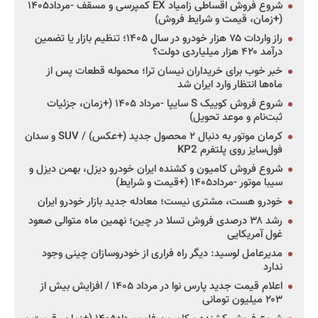
شروع فروش اقساطی زامیاد EX کمپرسی و مسقف -مرداد۱۴۰۵
(+زمان، قیمت و شرایط فروش)
راز واردات ۷۵ هزار خودرو در سال ۱۴۰۵؛ تنظیم بازار یا تضمین
درآمد ۴۲۰ هزار میلیاردی دولت؟
خبر خوب برای خریداران نیسان ترا؛ محموله قطعات پس از
ماه‌ها انتظار وارد ایران شد
شروع فروش کوییک S سایپا -مرداد ۱۴۰۵ (+زمان، جزئیات
ثبت‌نام و موعد تحویل)
کرمان موتور به دنبال ۲ محصول جدید (+عکس) / SUV و سدان
فول‌سایز روی پلتفرم KP2
شروع فروش کامیون و کشنده ایران خودرو دیزل، بهمن دیزل و
سیبا موتور -مرداد۱۴۰۵ (+قیمت و شرایط)
خودرو هست، مشتری نیست؛ معادله جدید بازار خودرو ایران
رشد ۳۸ درصدی فروش تسلا در چین؛ نهمین ماه متوالی صعود
غول آمریکایی
مدیرعامل لوسید: دیگر راه فراری از خودروسازان چینی وجود
ندارد
اعلام قیمت جدید پارس نوا در مرداد ۱۴۰۵ / افزایش بیش از
۲۰۳ میلیون تومانی