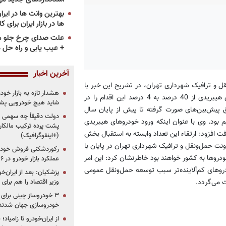
ها در بازار ایران برای ک
علت صدای چرخ جلو م
+ عیب یابی و راه حل 
آخرین اخبار
ل و ترافیک شهرداری تهران، در تشریح این خبر با
هشدار تازه به بازار خود
اشاره به اقدامات اخیر دولت در جهت کاهش تعرفه واردات خودروهای هیبریدی از 40 درصد به 4 درصد این اقدام را در
شاید هیچ خودرویی پشت
یش‌بین‌های صورت گرفته تا پیش از پایان سال
دولت دقیقاً چه سهمی از 
خواهیم بود. وی با عنوان اینکه ورود خودروهای هیبریدی
پشت پرده ترکیب مالکان
ت افزود: ارتقاء این تعداد وابسته به استقبال بخش
(+اینفوگرافیک)
ت حمل‌ونقل و ترافیک شهرداری تهران در پایان با
رکوردشکنی فروش خودرو
خودروها به کشور خواهند بود خاطرنشان کرد: این امر
عملکرد بازار خودرو در ۶ سال اخیر
دروهای کم‌آلاینده‌تر سبب توسعه حمل‌ونقل عمومی
پزشکیان: بعد از ایران‌
 می‌گردد.
وزیر اقتصاد را هم برا
خودروسازی جهان شدند
از ایران‌خودرو تا زامیا