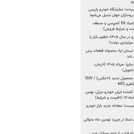
ی
سیدند؛ نمایشگاه خودرو پاریس
شروع فروش اقساطی زامیاد EX کمپرسی و مسقف
راز واردات ۷۵ هزار خودرو در سال ۱۴۰۵؛ تنظیم بازار یا
 نیسان ترا؛ محموله قطعات پس
ان شد
شروع فروش کوییک S سایپا -مرداد ۱۴۰۵ (+زمان،
 تحویل)
کرمان موتور به دنبال ۲ محصول جدید (+عکس) / SUV
رم KP2
شنده ایران خودرو دیزل، بهمن
ط)
ت؛ معادله جدید بازار خودرو
وش تسلا در چین؛ نهمین ماه متوالی
اه فراری از خودروسازان چینی