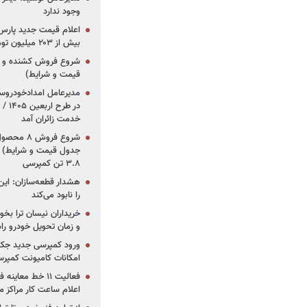
وجود ندارد
بیش از ۲۰۳ میلیون تومانی
قیمت و شرایط)
در ط
خدمت زائران آمد
جدول قیمت و شرایط) /
۳.۸ تن کمپرسی
هشدار قطعه‌سازان: این
را نابود می‌کند
خریداران نیسان ترا بخوا
و زمان تحویل خودرو راه
ورود کمپرسی جدید جک 
امکانات کامیونت کمپرسی 
فعالیت ۱۱ خط مع
اعلام ساعت کار مراکز م