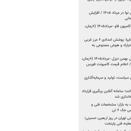
اعلام قیمت جدید پارس نوا در مرداد ۱۴۰۵ / افزایش
شروع فروش کشنده و کامیون فاو -مرداد۱۴۰۵ (+زمان،
مدیرعامل امدادخودروسایپا: پوشش امدادی ۶ مرز غربی
رح اربعین ۱۴۰۵ / «یارا» و هوش مصنوعی به
شروع فروش ۸ محصول بهمن دیزل -مرداد۱۴۰۵ (+زمان،
 اعلام قیمت کامیونت فورس
 سیاست، تولید و سرمایه‌گذاری
نند؛ سامانه آنلاین پیگیری قرارداد
‌اندازی شد
به بازار؛ مشخصات فنی و
جک ۶ تن
اینه فنی تهران در روز اربعین حسینی؛
عاینه فنی پایتخت