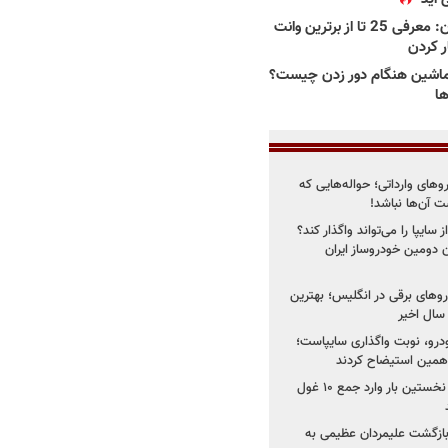
بهترین وانت ها در ایران: معرفی 25 تا از برترین وانت
ار کردن
اشین هنگام دور زدن چیست؟
ها
روهای وارداتی؛ حواله‌هایی که
 آن‌ها نباشد!
سایپا را می‌تواند واگذار کند؟
 دومین خودروساز ایران
های برقی در انگلیس؛ بهترین
خودرو، نوبت واگذاری سایپاست؛
ی همین استیضاح کردند
۳ خودروساز چینی برای نخستین بار وارد جمع ۱۰ غول
د؛ بازگشت علیمردان عظیمی به