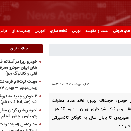
های فروش
تست و مقایسه
بورس
قطعه سازی
آموزش
چندرسانه ای
فراتر 
پربازدیدترین
خودرو ریرا در آستانه 
های ایران خودرو معر
فنی و کاتالوگ ریرا)
مهلت ثبت‌نام قرعه‌کشی
۲ اردیبهشت ۱۳۹۳ - ۱۵:۳۳
بهمن‌موتور — بهمن ۱۴۰۴
۲ خودرو جدید به فروش
خودرو: حجت‌الله بهروز، قائم مقام معاونت
شد (+شرایط ثبت نام)
حمل‌ونقل و ترافیک شهرداری تهران از ورود 10 هزار
نحوه روشن کردن بخاری
پژو پارس چطور انجام 
هیبریدی تا پایان سال به ناوگان تاکسیرانی
مدیرعامل زامیاد: وانت 
خبر داد.
استانداردهای جدید می