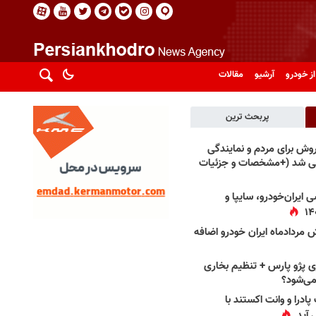
از خودرو
آرشیو
مقالات
پربحث ترین
فروش برای مردم و نمایندگی
فی شد (+مشخصات و جزئیات
 ایران‌خودرو، سایپا و
 مردادماه ایران خودرو اضافه
 پژو پارس + تنظیم بخاری
می‌شود؟
پادرا و وانت اکستند با
 آید