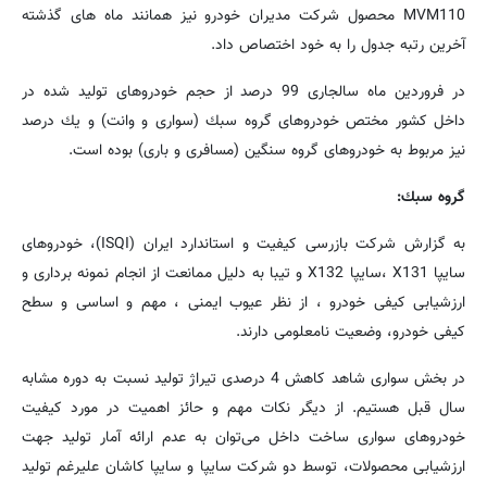
MVM110 محصول شرکت مدیران خودرو نیز همانند ماه های گذشته
آخرین رتبه جدول را به خود اختصاص داد.
در فروردین ماه سالجاری 99 درصد از حجم خودروهای تولید شده در
داخل كشور مختص خودروهای گروه سبك (سواری و وانت) و یك درصد
نیز مربوط به خودروهای گروه سنگین (مسافری و باری) بوده است.
گروه سبك:
به گزارش شركت بازرسی كیفیت و استاندارد ایران (
ISQI
)، خودروهای
سایپا
X131
،سایپا
X132
و تیبا به دلیل ممانعت از انجام نمونه برداری و
ارزشیابی کیفی خودرو ، از نظر عیوب ایمنی ، مهم و اساسی و سطح
کیفی خودرو، وضعیت نامعلومی دارند.
در بخش سواری شاهد كاهش 4 درصدی تیراژ تولید نسبت به دوره مشابه
سال قبل هستیم. از دیگر نكات مهم و حائز اهمیت در مورد كیفیت
خودروهای سواری ساخت داخل می‌توان به عدم ارائه آمار تولید جهت
ارزشیابی محصولات، توسط دو شركت سایپا و سایپا كاشان علیرغم تولید