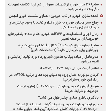
سایپا ۳۶ هزار خودرو از تعهدات معوق را کم کرد؛ تکلیف تعهدات
باقی‌مانده چه می‌شود؟
قطعه‌سازان خودرو در قاب دوربین؛ تصاویر نشست خبری انجمن
چراغ سبز مانیان خودرو به بازار / تداوم تولید با وجود چالش‌های
بی‌سابقه ارزی و لجستیکی
زمان اجرای استانداردهای ۱۲۲گانه خودرو اعلام شد + پلتفرم‌های
خودروسازان در صف تغییر
سایپا دوباره سراغ کوییک S آپشنال رفت؛ این هاچ‌بک چه
چیزهایی برای خریداران دارد؟ (+مشخصات فنی)
مدیرعامل زامیاد: پیکاپ هامون شهریورماه وارد تولید آزمایشی و
انبوه می‌شود
اعلام قیمت نیسان تیانا ۲۰۲۶ -مرداد۱۴۰۵
کرمان موتور به دنبال ورود به دنیای پرنده‌های برقی؛ eVTOL در
رادار این خودروساز ایرانی!
شروع فروش ۵ خودرو وارداتی -مرداد۱۴۰۵ (+زمان، لیست
خودروها و شرایط خرید)
یادگیری باطری سازی چقدر طول می کشد؟
برای تولید و واردات خودرو به چند گواهی اسقاط نیاز است؟
-مرداد۱۴۰۵ / جزئیات کامل اصلاحیه آیین‌نامه اجرایی ماده ۱۰