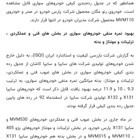
همانطور كه در جدول رده‌بندی كیفی خودروهای سواری قابل مشاهده
است، خودروی رنو مگان محصول شركت پارس خودرو در صدر و خودروی
MVM110
محصول شركت مدیران خودرو در انتها قرار دارند.
بهبود نمره منفی خودروهای سواری در بخش های فنی و عملکردی ،
تزئینات و مونتاژ و بدنه
به گزارش شركت بازرسی كیفیت و استاندارد ایران (
ISQI
)، به دلیل خارج
شدن خودروهای تولیدی شركت های سایپا و سایپا كاشان از جدول رده
بندی كیفی خودروهای سواری در بخش های عیوب فنی و عملكردی،
تزئینات و مونتاژ، بدنه میانگین نمره منفی خودروهای سواری، به ترتیب
9.3 ، 10 و 11.9 درصد بهبود یافت. قابل ذكر است كه خودروهای سایپا
X131
و
X132
تولیدی شركت سایپا در اسفندماه 92 در رده های پایین
جدول رده بندی كیفی قرار گرفته بودند.
در ماه جاری در بخش عیوب فنی و عملكردی خودروهای
MVM530
و
سایپا
X131
پارس خودرو، در بخش تزئینات و مونتاژ خودروهای پژو 405
،
MVM110
و
MVM315
و در بخش بدنه هم خودروهای سایپا
X131