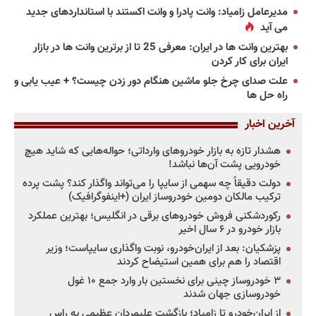
مدیرعامل زامیاد: وانت پادرا و وانت اکستند با استانداردهای جدید
می آید
بهترین وانت ها در ایران: معرفی 25 تا از برترین وانت ها در بازار
ایران برای کار کردن
علت صدای چرخ جلو ماشین هنگام دور زدن چیست؟ + عیب یابی و
راه حل ها
آخرین اخبار
هشدار تازه به بازار خودروهای وارداتی؛ حواله‌هایی که شاید هیچ
خودرویی پشت آن‌ها نباشد!
دولت دقیقاً چه سهمی از سایپا را می‌تواند واگذار کند؟ پشت پرده
ترکیب مالکان دومین خودروساز ایران (+اینفوگرافیک)
رکوردشکنی فروش خودروهای برقی در انگلیس؛ بهترین عملکرد
بازار خودرو در ۶ سال اخیر
پزشکیان: بعد از ایران‌خودرو، نوبت واگذاری سایپاست؛ وزیر
اقتصاد را هم برای همین استیضاح کردند
۳ خودروساز چینی برای نخستین بار وارد جمع ۱۰ غول
خودروسازی جهان شدند
از ایران‌خودرو تا زامیاد؛ بازگشت علیمردان عظیمی به راس