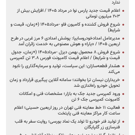
ندارد
اعلام قیمت جدید پارس نوا در مرداد ۱۴۰۵ / افزایش بیش از
۲۰۳ میلیون تومانی
شروع فروش کشنده و کامیون فاو -مرداد۱۴۰۵ (+زمان، قیمت و
شرایط)
مدیرعامل امدادخودروسایپا: پوشش امدادی ۶ مرز غربی در طرح
اربعین ۱۴۰۵ / «یارا» و هوش مصنوعی به خدمت زائران آمد
شروع فروش ۸ محصول بهمن دیزل -مرداد۱۴۰۵ (+زمان، جدول
قیمت و شرایط) / اعلام قیمت کامیونت فورس ۳.۸ تن کمپرسی
هشدار قطعه‌سازان: این سیاست، تولید و سرمایه‌گذاری را نابود
می‌کند
خریداران نیسان ترا بخوانند؛ سامانه آنلاین پیگیری قرارداد و زمان
تحویل خودرو راه‌اندازی شد
ورود کمپرسی جدید جک به بازار؛ مشخصات فنی و امکانات
کامیونت کمپرسی جک ۶ تن
فعالیت ۱۱ خط معاینه فنی تهران در روز اربعین حسینی؛ اعلام
ساعت کار مراکز معاینه فنی پایتخت
از تولید فنر خودرو تا تولد یک نماد بورسی؛ روایت سفر به قلب
فنرسازی زر گلپایگان