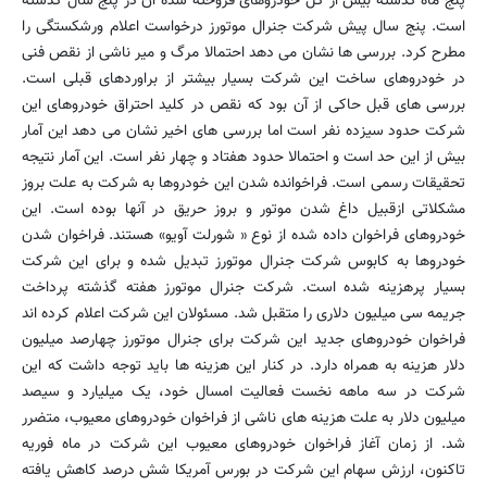
پنج ماه گذشته بیش از کل خودروهای فروخته شده آن در پنج سال گذشته
است. پنج سال پیش شرکت جنرال موتورز درخواست اعلام ورشکستگی را
مطرح کرد. بررسی ها نشان می دهد احتمالا مرگ و میر ناشی از نقص فنی
در خودروهای ساخت این شرکت بسیار بیشتر از براوردهای قبلی است.
بررسی های قبل حاکی از آن بود که نقص در کلید احتراق خودروهای این
شرکت حدود سیزده نفر است اما بررسی های اخیر نشان می دهد این آمار
بیش از این حد است و احتمالا حدود هفتاد و چهار نفر است. این آمار نتیجه
تحقیقات رسمی است. فراخوانده شدن این خودروها به شرکت به علت بروز
مشکلاتی ازقبیل داغ شدن موتور و بروز حریق در آنها بوده است. این
خودروهای فراخوان داده شده از نوع « شورلت آویو» هستند. فراخوان شدن
خودروها به کابوس شرکت جنرال موتورز تبدیل شده و برای این شرکت
بسیار پرهزینه شده است. شرکت جنرال موتورز هفته گذشته پرداخت
جریمه سی میلیون دلاری را متقبل شد. مسئولان این شرکت اعلام کرده اند
فراخوان خودروهای جدید این شرکت برای جنرال موتورز چهارصد میلیون
دلار هزینه به همراه دارد. در کنار این هزینه ها باید توجه داشت که این
شرکت در سه ماهه نخست فعالیت امسال خود، یک میلیارد و سیصد
میلیون دلار به علت هزینه های ناشی از فراخوان خودروهای معیوب، متضرر
شد. از زمان آغاز فراخوان خودروهای معیوب این شرکت در ماه فوریه
تاکنون، ارزش سهام این شرکت در بورس آمریکا شش درصد کاهش یافته