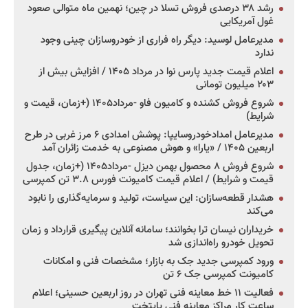
رشد ۳۸ درصدی فروش تسلا در چین؛ نهمین ماه متوالی صعود
غول آمریکایی
مدیرعامل لوسید: دیگر راه فراری از خودروسازان چینی وجود
ندارد
اعلام قیمت جدید پارس نوا در مرداد ۱۴۰۵ / افزایش بیش از
۲۰۳ میلیون تومانی
شروع فروش کشنده و کامیون فاو -مرداد۱۴۰۵ (+زمان، قیمت و
شرایط)
مدیرعامل امدادخودروسایپا: پوشش امدادی ۶ مرز غربی در طرح
اربعین ۱۴۰۵ / «یارا» و هوش مصنوعی به خدمت زائران آمد
شروع فروش ۸ محصول بهمن دیزل -مرداد۱۴۰۵ (+زمان، جدول
قیمت و شرایط) / اعلام قیمت کامیونت فورس ۳.۸ تن کمپرسی
هشدار قطعه‌سازان: این سیاست، تولید و سرمایه‌گذاری را نابود
می‌کند
خریداران نیسان ترا بخوانند؛ سامانه آنلاین پیگیری قرارداد و زمان
تحویل خودرو راه‌اندازی شد
ورود کمپرسی جدید جک به بازار؛ مشخصات فنی و امکانات
کامیونت کمپرسی جک ۶ تن
فعالیت ۱۱ خط معاینه فنی تهران در روز اربعین حسینی؛ اعلام
ساعت کار مراکز معاینه فنی پایتخت