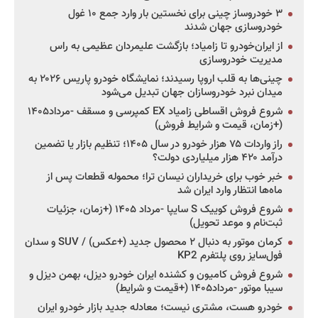
۳ خودروساز چینی برای نخستین بار وارد جمع ۱۰ غول
خودروسازی جهان شدند
از ایران‌خودرو تا زامیاد؛ بازگشت علیمردان عظیمی به راس
مدیریت خودروسازی
چینی‌ها به قلب اروپا رسیدند؛ نمایشگاه خودرو پاریس ۲۰۲۶ به
میدان نبرد خودروسازان جهان تبدیل می‌شود
شروع فروش اقساطی زامیاد EX کمپرسی و مسقف -مرداد۱۴۰۵
(+زمان، قیمت و شرایط فروش)
راز واردات ۷۵ هزار خودرو در سال ۱۴۰۵؛ تنظیم بازار یا تضمین
درآمد ۴۲۰ هزار میلیاردی دولت؟
خبر خوب برای خریداران نیسان ترا؛ محموله قطعات پس از
ماه‌ها انتظار وارد ایران شد
شروع فروش کوییک S سایپا -مرداد ۱۴۰۵ (+زمان، جزئیات
ثبت‌نام و موعد تحویل)
کرمان موتور به دنبال ۲ محصول جدید (+عکس) / SUV و سدان
فول‌سایز روی پلتفرم KP2
شروع فروش کامیون و کشنده ایران خودرو دیزل، بهمن دیزل و
سیبا موتور -مرداد۱۴۰۵ (+قیمت و شرایط)
خودرو هست، مشتری نیست؛ معادله جدید بازار خودرو ایران