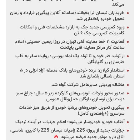
می‌کند
خریداران نیسان ترا بخوانند؛ سامانه آنلاین پیگیری قرارداد و زمان
تحویل خودرو راه‌اندازی شد
ورود کمپرسی جدید جک به بازار؛ مشخصات فنی و امکانات
کامیونت کمپرسی جک ۶ تن
فعالیت ۱۱ خط معاینه فنی تهران در روز اربعین حسینی؛ اعلام
ساعت کار مراکز معاینه فنی پایتخت
از تولید فنر خودرو تا تولد یک نماد بورسی؛ روایت سفر به قلب
فنرسازی زر گلپایگان
استاندار گیلان: تردد خودروهای پلاک منطقه آزاد انزلی در ۵
استان شمالی بلامانع شد
ماشاله وردینی مدیرعامل شرکت گواه شد
صدور مجوز واردات اتوبوس‌های کارکرده زیر ۵ سال؛ چراغ سبز
دولت برای نوسازی ناوگان حمل‌ونقل عمومی
پیگیری تحویل خودروهای پرشیا خودرو از طریق میز خدمات
سراسری (+راهنمای کامل)
آفتاب خودرو خودروساز می‌شود؛ اعلام جزئیات در آینده نزدیک
جزئیات جدید از پروژه Z25 زامیاد؛ نیسان Z25 با کابین، شاسی،
اتاق بار و موتور جدید عرضه می‌شود