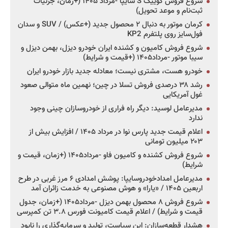
شروع فروش کوییک S سایپا -مرداد ۱۴۰۵ (+زمان، جزئیات
ثبت‌نام و موعد تحویل)
کرمان موتور به دنبال ۲ محصول جدید (+عکس) / SUV و سدان
فول‌سایز روی پلتفرم KP2
شروع فروش کامیون و کشنده ایران خودرو دیزل، بهمن دیزل و
سیبا موتور -مرداد۱۴۰۵ (+قیمت و شرایط)
خودرو هست، مشتری نیست؛ معادله جدید بازار خودرو ایران
رشد ۳۸ درصدی فروش تسلا در چین؛ نهمین ماه متوالی صعود
غول آمریکایی
مدیرعامل لوسید: دیگر راه فراری از خودروسازان چینی وجود
ندارد
اعلام قیمت جدید پارس نوا در مرداد ۱۴۰۵ / افزایش بیش از
۲۰۳ میلیون تومانی
شروع فروش کشنده و کامیون فاو -مرداد۱۴۰۵ (+زمان، قیمت و
شرایط)
مدیرعامل امدادخودروسایپا: پوشش امدادی ۶ مرز غربی در طرح
اربعین ۱۴۰۵ / «یارا» و هوش مصنوعی به خدمت زائران آمد
شروع فروش ۸ محصول بهمن دیزل -مرداد۱۴۰۵ (+زمان، جدول
قیمت و شرایط) / اعلام قیمت کامیونت فورس ۳.۸ تن کمپرسی
هشدار قطعه‌سازان: این سیاست، تولید و سرمایه‌گذاری را نابود