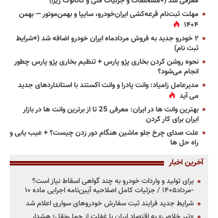
معرفی شد (+مشخصات و جزئیات فنی و کاتالوگ ریرا)
مهلت ثبت‌نام قرعه‌کشی ایران‌خودرو، سایپا و بهمن‌موتور — بهمن
۱۴۰۴
۲ خودرو جدید به فروش مردادماه ایران خودرو اضافه شد (+شرایط
ثبت نام)
نحوه روشن کردن بخاری پژو پارس + تنظیم بخاری پژو پارس چطور
انجام می‌شود؟
مدیرعامل زامیاد: وانت پادرا و وانت اکستند با استانداردهای جدید
می آید
بهترین وانت ها در ایران: معرفی 25 تا از برترین وانت ها در بازار
ایران برای کار کردن
علت صدای چرخ جلو ماشین هنگام دور زدن چیست؟ + عیب یابی و
راه حل ها
آخرین اخبار
برای تولید و واردات خودرو به چند گواهی اسقاط نیاز است؟
-مرداد۱۴۰۵ / جزئیات کامل اصلاحیه آیین‌نامه اجرایی ماده ۱۰
شرایط جدید فرایند ثبت سفارش خودروهای سواری اعلام شد
«تیر خلاص» به اقتصاد ایران با غفلت از حمل‌ونقل؛ هشدار