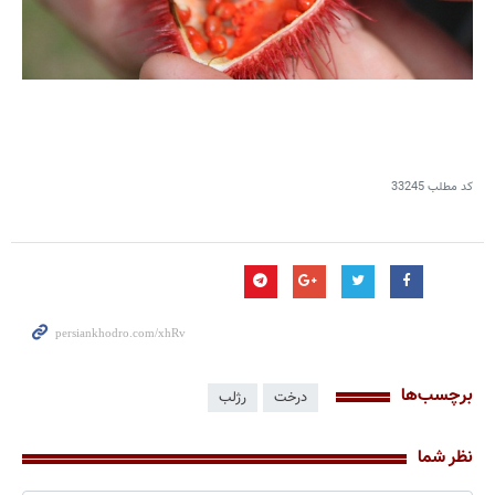
کد مطلب
33245
برچسب‌ها
درخت
رژلب
نظر شما