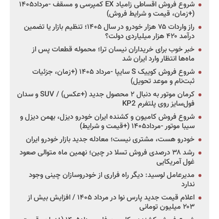
شروع فروش اقساطی زامیاد EX کمپرسی و مسقف -مرداد۱۴۰۵
(+زمان، قیمت و شرایط فروش)
راز واردات ۷۵ هزار خودرو در سال ۱۴۰۵؛ تنظیم بازار یا تضمین
درآمد ۴۲۰ هزار میلیاردی دولت؟
خبر خوب برای خریداران نیسان ترا؛ محموله قطعات پس از
ماه‌ها انتظار وارد ایران شد
شروع فروش کوییک S سایپا -مرداد ۱۴۰۵ (+زمان، جزئیات
ثبت‌نام و موعد تحویل)
کرمان موتور به دنبال ۲ محصول جدید (+عکس) / SUV و سدان
فول‌سایز روی پلتفرم KP2
شروع فروش کامیون و کشنده ایران خودرو دیزل، بهمن دیزل و
سیبا موتور -مرداد۱۴۰۵ (+قیمت و شرایط)
خودرو هست، مشتری نیست؛ معادله جدید بازار خودرو ایران
رشد ۳۸ درصدی فروش تسلا در چین؛ نهمین ماه متوالی صعود
غول آمریکایی
مدیرعامل لوسید: دیگر راه فراری از خودروسازان چینی وجود
ندارد
اعلام قیمت جدید پارس نوا در مرداد ۱۴۰۵ / افزایش بیش از
۲۰۳ میلیون تومانی