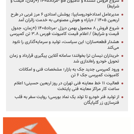
شروع فروش کشنده و کامیون فاو -مرداد۱۴۰۵ (+زمان، قیمت و
شرایط)
مدیرعامل امدادخودروسایپا: پوشش امدادی ۶ مرز غربی در طرح
اربعین ۱۴۰۵ / «یارا» و هوش مصنوعی به خدمت زائران آمد
شروع فروش ۸ محصول بهمن دیزل -مرداد۱۴۰۵ (+زمان، جدول
قیمت و شرایط) / اعلام قیمت کامیونت فورس ۳.۸ تن کمپرسی
هشدار قطعه‌سازان: این سیاست، تولید و سرمایه‌گذاری را نابود
می‌کند
خریداران نیسان ترا بخوانند؛ سامانه آنلاین پیگیری قرارداد و زمان
تحویل خودرو راه‌اندازی شد
ورود کمپرسی جدید جک به بازار؛ مشخصات فنی و امکانات
کامیونت کمپرسی جک ۶ تن
فعالیت ۱۱ خط معاینه فنی تهران در روز اربعین حسینی؛ اعلام
ساعت کار مراکز معاینه فنی پایتخت
از تولید فنر خودرو تا تولد یک نماد بورسی؛ روایت سفر به قلب
فنرسازی زر گلپایگان