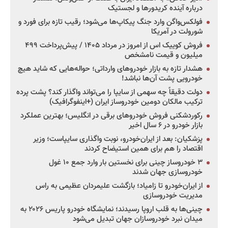
درباره آینده کریدورها و لجستیک
فولکس‌واگن وارد جنگ پیکاپ‌ها می‌شود؛ رقیب تازه برای فورد و
شورولت در آمریکا
فروش کوییک اس از امروز در مرداد ۱۴۰۵ / پیش‌پرداخت ۴۹۹
میلیون و قیمت نامشخص
هشدار تازه به بازار خودروهای وارداتی؛ حواله‌هایی که شاید هیچ
خودرویی پشت آن‌ها نباشد!
دولت دقیقاً چه سهمی از سایپا را می‌تواند واگذار کند؟ پشت پرده
ترکیب مالکان دومین خودروساز ایران (+اینفوگرافیک)
رکوردشکنی فروش خودروهای برقی در انگلیس؛ بهترین عملکرد
بازار خودرو در ۶ سال اخیر
پزشکیان: بعد از ایران‌خودرو، نوبت واگذاری سایپاست؛ وزیر
اقتصاد را هم برای همین استیضاح کردند
۳ خودروساز چینی برای نخستین بار وارد جمع ۱۰ غول
خودروسازی جهان شدند
از ایران‌خودرو تا زامیاد؛ بازگشت علیمردان عظیمی به راس
مدیریت خودروسازی
چینی‌ها به قلب اروپا رسیدند؛ نمایشگاه خودرو پاریس ۲۰۲۶ به
میدان نبرد خودروسازان جهان تبدیل می‌شود