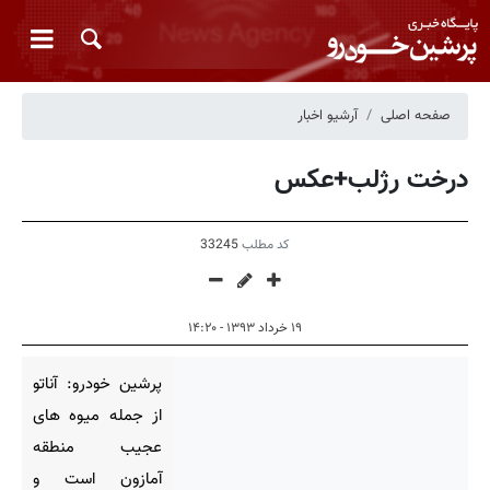
صفحه اصلی
آرشیو اخبار
درخت رژلب+عکس
کد مطلب
33245
۱۹ خرداد ۱۳۹۳ - ۱۴:۲۰
پرشین خودرو: آناتو
از جمله میوه های
عجیب منطقه
آمازون است و