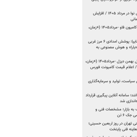
اعلام قیمت جدید پارس نوا در مرداد ۱۴۰۵ / افزایش
شروع فروش کشنده و کامیون فاو -مرداد۱۴۰۵ (+زمان،
مدیرعامل امدادخودروسایپا: پوشش امدادی ۶ مرز غربی
رح اربعین ۱۴۰۵ / «یارا» و هوش مصنوعی به
شروع فروش ۸ محصول بهمن دیزل -مرداد۱۴۰۵ (+زمان،
 اعلام قیمت کامیونت فورس
 سیاست، تولید و سرمایه‌گذاری
نند؛ سامانه آنلاین پیگیری قرارداد
‌اندازی شد
به بازار؛ مشخصات فنی و
جک ۶ تن
اینه فنی تهران در روز اربعین حسینی؛
عاینه فنی پایتخت