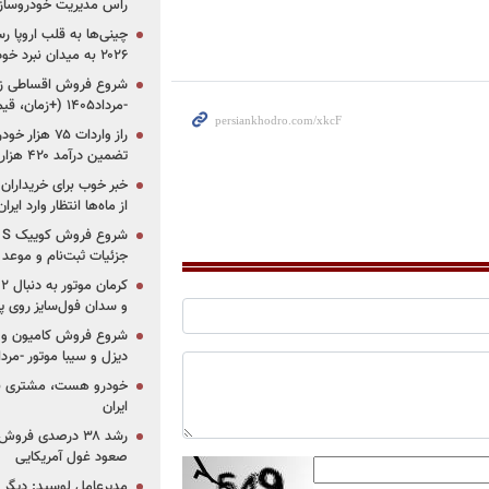
راس مدیریت خودروساز
چینی‌ها به قلب اروپا ر
۲۰۲۶ به میدان نبرد خودروسازان جهان تبدیل می‌شود
-مرداد۱۴۰۵ (+زمان، قیمت و شرایط فروش)
تضمین درآمد ۴۲۰ هزار میلیاردی دولت؟
خبر خوب برای خریداران
از ماه‌ها انتظار وارد ایر
جزئیات ثبت‌نام و موعد
و سدان فول‌سایز روی پلتف
شروع فروش کامیون و ک
دیزل و سیبا موتور -مرداد۱۴۰۵ (+قیمت و شرای
خودرو هست، مشتری نیس
ایران
رشد ۳۸ درصدی فر
صعود غول آمریکایی
مدیرعامل لوسید: دیگر ر