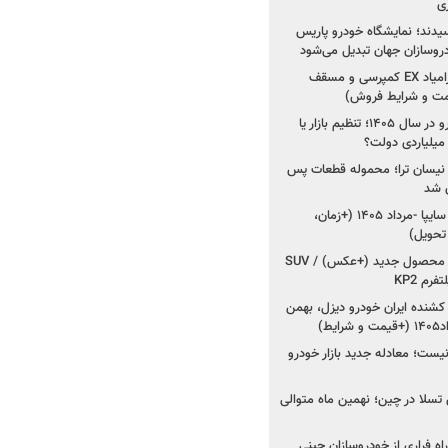
ی
سیدند؛ نمایشگاه خودرو پاریس
شروع فروش اقساطی زامیاد EX کمپرسی و مسقف
راز واردات ۷۵ هزار خودرو در سال ۱۴۰۵؛ تنظیم بازار یا
 نیسان ترا؛ محموله قطعات پس
ان شد
شروع فروش کوییک S سایپا -مرداد ۱۴۰۵ (+زمان،
 تحویل)
کرمان موتور به دنبال ۲ محصول جدید (+عکس) / SUV
رم KP2
شنده ایران خودرو دیزل، بهمن
ط)
ت؛ معادله جدید بازار خودرو
وش تسلا در چین؛ نهمین ماه متوالی
اه فراری از خودروسازان چینی