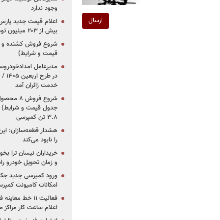
وجود ندارد
ارسال
بیش از ۲۰۳ میلیون تومانی
قیمت و شرایط)
در ط
خدمت زائران آمد
جدول قیمت و شرایط) /
۳.۸ تن کمپرسی
هشدار قطعه‌سازان: این
را نابود می‌کند
خریداران نیسان ترا بخوا
و زمان تحویل خودرو راه
ورود کمپرسی جدید جک 
امکانات کامیونت کمپرسی 
فعالیت ۱۱ خط مع
اعلام ساعت کار مراکز م