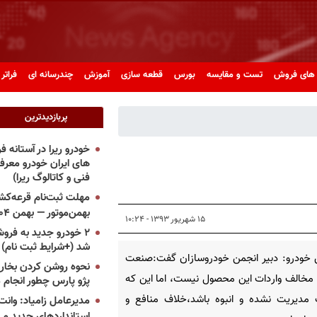
های فروش
تست و مقایسه
بورس
قطعه سازی
آموزش
چندرسانه ای
فراتر 
پربازدیدترین
خودرو ریرا در آستانه 
های ایران خودرو معر
فنی و کاتالوگ ریرا)
مهلت ثبت‌نام قرعه‌کشی
بهمن‌موتور — بهمن ۱۴۰۴
۱۵ شهریور ۱۳۹۳ - ۱۰:۲۴
۲ خودرو جدید به فروش
شد (+شرایط ثبت نام)
 خودرو: دبیر انجمن خودروسازان گفت:صنعت
نحوه روشن کردن بخاری
مخالف واردات این محصول نیست، اما این که
پژو پارس چطور انجام 
 مدیریت نشده و انبوه باشد،خلاف منافع و
مدیرعامل زامیاد: وانت 
استانداردهای جدید می