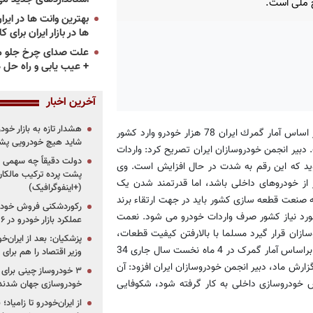
 ملی است.
ها در بازار ایران برای ک
علت صدای چرخ جلو م
+ عیب یابی و راه حل 
آخرین اخبار
هشدار تازه به بازار خود
به گزارش «پرشین خودرو»، احمد نعمت بخش افزود: در سال گذشته بر اساس آمار گمرك ایران 78 هزار خودرو وارد كشور
شاید هیچ خودرویی پشت
ه است. دبیر انجمن خودروسازان ایران تصریح كرد: واردات
دولت دقیقاً چه سهمی از 
آمارها می گوید که این رقم به شدت در حال افزایش است. وی
پشت پرده ترکیب مالکان
از خودروهای داخلی باشد، اما قدرتمند شدن یک
(+اینفوگرافیک)
صنعت قطعه سازی کشور باید در جهت ارتقاء برند
رکوردشکنی فروش خودرو
 مورد نیاز کشور صرف واردات خودرو می شود. نعمت
عملکرد بازار خودرو در ۶ سال اخیر
ازان قرار گیرد مسلما با بالارفتن كیفیت قطعات،
پزشکیان: بعد از ایران‌
شاهد كیفیت بخشی بالایی در صنعت خودرو می باشیم. وی اشاره كرد: براساس آمار گمرک در 4 ماه نخست سال جاری 34
وزیر اقتصاد را هم برا
شور شده است. به گزارش ماد، دبیر انجمن خودروسازان ایران افزود: آن
ش خودروسازی داخلی به كار گرفته شود، شكوفایی
خودروسازی جهان شدند
از ایران‌خودرو تا زامیا