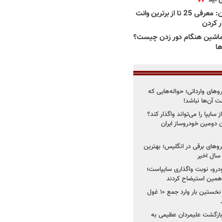
بهترین وانت ها در ایران: معرفی 25 تا از برترین وانت
ار کردن
اشین هنگام دور زدن چیست؟
ها
روهای وارداتی؛ حواله‌هایی که
 آن‌ها نباشد!
سایپا را می‌تواند واگذار کند؟
 دومین خودروساز ایران
های برقی در انگلیس؛ بهترین
خودرو، نوبت واگذاری سایپاست؛
ی همین استیضاح کردند
۳ خودروساز چینی برای نخستین بار وارد جمع ۱۰ غول
د؛ بازگشت علیمردان عظیمی به