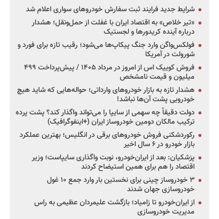
شرایط جدید فرایند ثبت سفارش خودروهای سواری اعلام شد
«تیر خلاص» به اقتصاد ایران با غفلت از حمل‌ونقل؛ هشدار
درباره آینده کریدورها و لجستیک
فولکس‌واگن وارد جنگ پیکاپ‌ها می‌شود؛ رقیب تازه برای فورد و
شورولت در آمریکا
فروش کوییک اس از امروز در مرداد ۱۴۰۵ / پیش‌پرداخت ۴۹۹
میلیون و قیمت نامشخص
هشدار تازه به بازار خودروهای وارداتی؛ حواله‌هایی که شاید هیچ
خودرویی پشت آن‌ها نباشد!
دولت دقیقاً چه سهمی از سایپا را می‌تواند واگذار کند؟ پشت پرده
ترکیب مالکان دومین خودروساز ایران (+اینفوگرافیک)
رکوردشکنی فروش خودروهای برقی در انگلیس؛ بهترین عملکرد
بازار خودرو در ۶ سال اخیر
پزشکیان: بعد از ایران‌خودرو، نوبت واگذاری سایپاست؛ وزیر
اقتصاد را هم برای همین استیضاح کردند
۳ خودروساز چینی برای نخستین بار وارد جمع ۱۰ غول
خودروسازی جهان شدند
از ایران‌خودرو تا زامیاد؛ بازگشت علیمردان عظیمی به راس
مدیریت خودروسازی