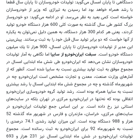
دستگاهی تا پایان امسال می‌گوید: تولیدات خودروسازان تا پایان سال قطعا
با رشد همراه خواهد بود اما رسیدن به تیراژی كه وزیر از خودروسازان
خواسته است كمی بعید به نظر می‌رسد. او در ادامه می‌گوید: دو خودروساز
بزرگ كشور طی سال گذشته به صورت كلی 600 هزار دستگاه خودرو تولید
كردند، یعنی هر كدام 300 هزار دستگاه، به همین دلیل نمی‌توان به یكباره
از آنها خواست كه دو برابر تولید سال قبل خود را به ثبت برسانند. پیش‌بینی
این مدیر از تولیدات خودروسازان تا پایان امسال، 900 هزار تا یك میلیون
دستگاه خودرو است.
سبقت ایران‌خودرو از سایپا
اما نگاهی به آمار تولیدات
خودروسازان نشان می‌دهد كه ایران‌خودرو طی شش ماه ابتدایی امسال در
مجموع موفق به ثبت تولید بیشتری نسبت به سایپا شده است. آنطور كه از
آمارهای وزارت صنعت، معدن و تجارت مشخص است ایران‌خودرو چه در
شهریورماه گذشته و چه در مجموع شش ماه ابتدایی امسال با رشد بیشتری
نسبت به سایپا همراه بوده است. رشد تولید گروه خودروسازی ایران‌خودرو
اتفاقی بوده كه نه‌تنها در ایران‌خودرو مركزی در تهران بلكه در سایت‌های
استانی نیز رخ داده است. بر این اساس جمع تولیدات ایران‌خودرو در
سایت‌های مركزی، خراسان، مازندران و فارس در شهریور ماه گذشته 52
هزار و 988 دستگاه بوده است. این میزان تولید رشدی 74.1 درصدی را
نسبت به شهریورماه 92 برای ایران‌خودرو به ثبت رسانده است. مجموع
تولیدات ایران‌خودرو در شش ماه ابتدایی امسال نیز 231 هزار و 693