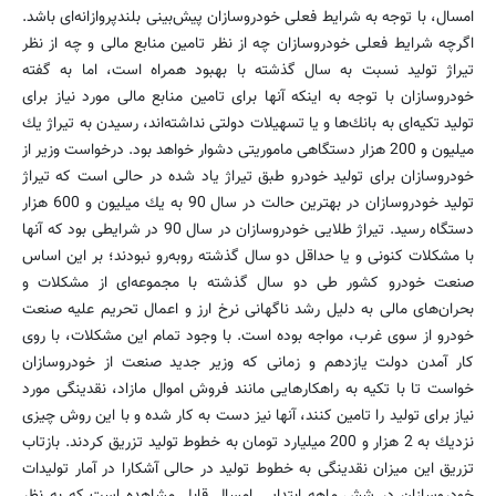
امسال، با توجه به شرایط فعلی خودروسازان پیش‌بینی بلندپروازانه‌ای باشد.
اگرچه شرایط فعلی خودروسازان چه از نظر تامین منابع مالی و چه از نظر
تیراژ تولید نسبت به سال گذشته با بهبود همراه است، اما به گفته
خودروسازان با توجه به اینكه آنها برای تامین منابع مالی مورد نیاز برای
تولید تكیه‌ای به بانك‌ها و یا تسهیلات دولتی نداشته‌اند، رسیدن به تیراژ یك
میلیون و 200 هزار دستگاهی ماموریتی دشوار خواهد بود. درخواست وزیر از
خودروسازان برای تولید خودرو طبق تیراژ یاد شده در حالی است كه تیراژ
تولید خودروسازان در بهترین حالت در سال 90 به یك میلیون و 600 هزار
دستگاه رسید. تیراژ طلایی خودروسازان در سال 90 در شرایطی بود كه آنها
با مشكلات کنونی و یا حداقل دو سال گذشته روبه‌رو نبودند؛ بر این اساس
صنعت خودرو کشور طی دو سال گذشته با مجموعه‌ای از مشكلات و
بحران‌های مالی به دلیل رشد ناگهانی نرخ ارز و اعمال تحریم علیه صنعت
خودرو از سوی غرب، مواجه بوده‌ است. با وجود تمام این مشكلات، با روی
كار آمدن دولت یازدهم و زمانی كه وزیر جدید صنعت از خودروسازان
خواست تا با تكیه به راهكارهایی مانند فروش اموال مازاد، نقدینگی مورد
نیاز برای تولید را تامین كنند، آنها نیز دست به كار شده و با این روش چیزی
نزدیك به 2 هزار و 200 میلیارد تومان به خطوط تولید تزریق كردند. بازتاب
تزریق این میزان نقدینگی به خطوط تولید در حالی آشكارا در آمار تولیدات
خودروسازان در شش ماهه ابتدایی امسال قابل مشاهده است كه به نظر