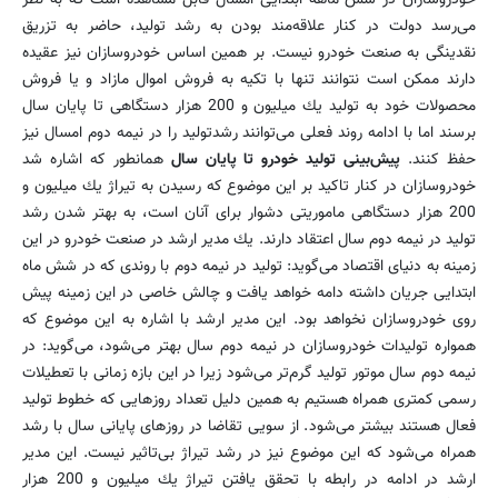
می‌رسد دولت در كنار علاقه‌مند بودن به رشد تولید، حاضر به تزریق
نقدینگی به صنعت خودرو نیست. بر همین اساس خودروسازان نیز عقیده
دارند ممكن است نتوانند تنها با تكیه به فروش اموال مازاد و یا فروش
محصولات خود به تولید یك میلیون و 200 هزار دستگاهی تا پایان سال
برسند اما با ادامه روند فعلی می‌توانند رشدتولید را در نیمه دوم امسال نیز
حفظ كنند.
پیش‌بینی تولید خودرو تا پایان سال
همانطور كه اشاره شد
خودروسازان در كنار تاكید بر این موضوع كه رسیدن به تیراژ یك میلیون و
200 هزار دستگاهی ماموریتی دشوار برای آنان است، به بهتر شدن رشد
تولید در نیمه دوم سال اعتقاد دارند. یك مدیر ارشد در صنعت خودرو در این
زمینه به دنیای اقتصاد می‌گوید: تولید در نیمه دوم با روندی كه در شش ماه
ابتدایی جریان داشته دامه خواهد یافت و چالش خاصی در این زمینه پیش
روی خودروسازان نخواهد بود. این مدیر ارشد با اشاره به این موضوع كه
همواره تولیدات خودروسازان در نیمه دوم سال بهتر می‌شود، می‌گوید: در
نیمه دوم سال موتور تولید گرم‌تر می‌شود زیرا در این بازه زمانی با تعطیلات
رسمی كمتری همراه هستیم به همین دلیل تعداد روزهایی كه خطوط تولید
فعال هستند بیشتر می‌شود. از سویی تقاضا در روزهای پایانی سال با رشد
همراه می‌شود كه این موضوع نیز در رشد تیراژ بی‌تاثیر نیست. این مدیر
ارشد در ادامه در رابطه با تحقق یافتن تیراژ یك میلیون و 200 هزار