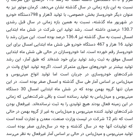
نسبت به این بازه زمانی در سال گذشته نشان می‌دهد. كرمان موتور نیز به
عنوان دیگر خودروساز بخش خصوصی، با تولید 3هزار و 798دستگاه خودرو
در شهریور ماه گذشته، نسبت به همین بازه زمانی در سال قبل رشدی
130.7 درصدی داشته است. رشد تولید این شركت در شش ماه ابتدایی
امسال نسبت به سال گذشته نیز 136.4 درصد بوده است. این میزان رشد با
تولید 16 هزار و 467 دستگاه خودرو طی شش ماه ابتدایی امسال برای این
خودروساز رقم خورده است. اما خودروسازان در حالی طی شش ماه ابتدایی
امسال موفق به ثبت رشد تولید برای خود شده‌اند كه طبق آمار، این رشد
تولید بیشتر بر خودروهای سواری متمركز است. اگرچه تولید انواع وانت در
شركت‌های خودروسازی در جریان است اما تولید انواع مینی‌بوس و
میدل‌باس بر اساس آمار طی سال گذشته و امسال صفر بوده است. در این
میان تنها گروه بهمن بوده كه در شش ماه ابتدایی امسال 30 دستگاه
مینی‌بوس و میدل‌باس به تولید رسانده است و باقی شركت‌هایی كه زمانی
در این زمینه فعال بودند هیچ تولیدی را به ثبت نرسانده‌اند. غیرفعال بودن
شركت‌های تولید كننده مینی‌بوس و میدل‌باس به غیر از گروه بهمن در حالی
است كه نام 12 شركت در لیست وزارت صنعت، معدن و تجارت آمده است
كه تولیدات آنها چه در سال گذشته و چه در سال‌جاری صفر بوده است.
تولید مینی‌بوس و میدل‌باس در حالی بر اساس آمار غیرفعال به نظر می‌رسد