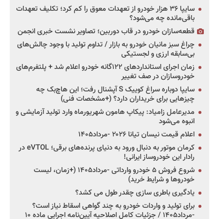
سایپا ۳۶ هزار خودرو از تعهدات معوق را کم کرد؛ تکلیف تعهدات
باقی‌مانده چه می‌شود؟
قطعه‌سازان خودرو در قاب دوربین؛ تصاویر نشست خبری انجمن
چراغ سبز مانیان خودرو به بازار / تداوم تولید با وجود چالش‌های
بی‌سابقه ارزی و لجستیکی
زمان اجرای استانداردهای ۱۲۲گانه خودرو اعلام شد + پلتفرم‌های
خودروسازان در صف تغییر
سایپا دوباره سراغ کوییک S آپشنال رفت؛ این هاچ‌بک چه
چیزهایی برای خریداران دارد؟ (+مشخصات فنی)
مدیرعامل زامیاد: پیکاپ هامون شهریورماه وارد تولید آزمایشی و
انبوه می‌شود
اعلام قیمت نیسان تیانا ۲۰۲۶ -مرداد۱۴۰۵
کرمان موتور به دنبال ورود به دنیای پرنده‌های برقی؛ eVTOL در
رادار این خودروساز ایرانی!
شروع فروش ۵ خودرو وارداتی -مرداد۱۴۰۵ (+زمان، لیست
خودروها و شرایط خرید)
یادگیری باطری سازی چقدر طول می کشد؟
برای تولید و واردات خودرو به چند گواهی اسقاط نیاز است؟
-مرداد۱۴۰۵ / جزئیات کامل اصلاحیه آیین‌نامه اجرایی ماده ۱۰