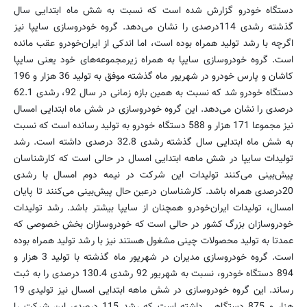
دستگاه خودرو گزارش شده است كه نسبت به شش ماه ابتدایی سال
گذشته رشدی 114درصدی را نشان می‌دهد. گروه خودروسازی سایپا نیز
اگرچه با رشد تولید همراه بوده است، اما اندكی از ایران‌خودرو عقب مانده
است. گروه خودروسازی سایپا به همراه زیرمجموعه‌های خود یعنی سایپا
كاشان و پارس خودرو در شهریور ماه گذشته موفق به تولید 36 هزار و 196
دستگاه خودرو شد كه نسبت به همین بازه زمانی در سال 92، رشدی 62.1
درصدی را نشان می‌دهد. این گروه خودروسازی در شش ماه ابتدایی امسال
نیز مجموعا 171 هزار و 588 دستگاه خودرو به تولید رسانده است كه نسبت
به شش ماه ابتدایی سال گذشته رشدی 32.8 درصدی داشته است. رشد
تولیدات سایپا در شش ماهه ابتدایی امسال در حالی است كه كارشناسان
پیش‌بینی می‌كنند تولیدات این شركت در نیمه دوم امسال با رشدی
20درصدی همراه باشد. كارشناسان درعین حال پیش‌بینی می‌كنند تا پایان
امسال، تولیدات ایران‌خودرو همچنان از سایپا بیشتر باشد. رشد تولیدات
خودروسازان بزرگ كشور در حالی است كه خودروسازان بخش خصوصی كه
عمدتا به تولید محصولات چینی مشغول هستند نیز با رشد تولید همراه بوده
است. گروه خودروسازی مدیران در شهریور ماه گذشته با تولید 3 هزار و
894 دستگاه خودرو، نسبت به شهریور 92 رشدی 130.4 درصدی را به ثبت
رساند. این گروه خودروسازی در شش ماهه ابتدایی امسال نیز تولیدی 19
هزار و 875 دستگاهی داشته است كه رشد 115 درصدی این شركت را