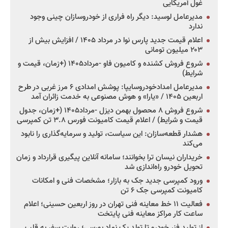
غول آمریکایی
مدیرعامل لوسید: دیگر راه فراری از خودروسازان چینی وجود
ندارد
اعلام قیمت جدید پارس نوا در مرداد ۱۴۰۵ / افزایش بیش از
۲۰۳ میلیون تومانی
شروع فروش کشنده و کامیون فاو -مرداد۱۴۰۵ (+زمان، قیمت و
شرایط)
مدیرعامل امدادخودروسایپا: پوشش امدادی ۶ مرز غربی در طرح
اربعین ۱۴۰۵ / «یارا» و هوش مصنوعی به خدمت زائران آمد
شروع فروش ۸ محصول بهمن دیزل -مرداد۱۴۰۵ (+زمان، جدول
قیمت و شرایط) / اعلام قیمت کامیونت فورس ۳.۸ تن کمپرسی
هشدار قطعه‌سازان: این سیاست، تولید و سرمایه‌گذاری را نابود
می‌کند
خریداران نیسان ترا بخوانند؛ سامانه آنلاین پیگیری قرارداد و زمان
تحویل خودرو راه‌اندازی شد
ورود کمپرسی جدید جک به بازار؛ مشخصات فنی و امکانات
کامیونت کمپرسی جک ۶ تن
فعالیت ۱۱ خط معاینه فنی تهران در روز اربعین حسینی؛ اعلام
ساعت کار مراکز معاینه فنی پایتخت
از تولید فنر خودرو تا تولد یک نماد بورسی؛ روایت سفر به قلب