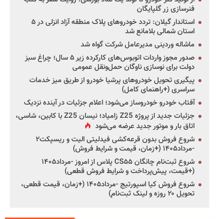
فنرسازی زر گلپایگان
استاندار گیلان: تردد خودروهای پلاک منطقه آزاد انزلی در ۵
استان شمالی بلامانع شد
ماشاله وردینی مدیرعامل شرکت گواه شد
صدور مجوز واردات اتوبوس‌های کارکرده زیر ۵ سال؛ چراغ سبز
دولت برای نوسازی ناوگان حمل‌ونقل عمومی
پیگیری تحویل خودروهای پرشیا خودرو از طریق میز خدمات
سراسری (+راهنمای کامل)
آفتاب خودرو خودروساز می‌شود؛ اعلام جزئیات در آینده نزدیک
جزئیات جدید از پروژه Z25 زامیاد؛ نیسان Z25 با کابین، شاسی،
اتاق بار و موتور جدید عرضه می‌شود
شروع فروش بدون قرعه‌کشی فیدلیتی الیت و ریسپکت۲
-مرداد۱۴۰۵ (+زمان، قیمت و شرایط فروش)
شروع ثبت‌نام چانگان CS۵۵ پلاس از امروز -مرداد۱۴۰۵
(+قیمت، پیش‌پرداخت و شرایط فروش قطعی)
شروع فروش کیا اسپورتیج -مرداد۱۴۰۵ (+زمان، قیمت قطعی،
تحویل ۲۰ روزه و لینک ثبت‌نام)