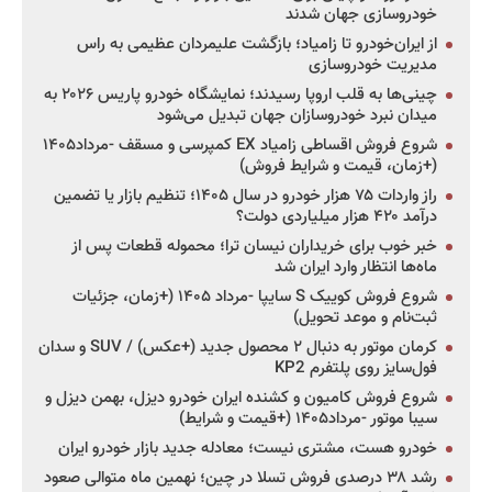
خودروسازی جهان شدند
از ایران‌خودرو تا زامیاد؛ بازگشت علیمردان عظیمی به راس
مدیریت خودروسازی
چینی‌ها به قلب اروپا رسیدند؛ نمایشگاه خودرو پاریس ۲۰۲۶ به
میدان نبرد خودروسازان جهان تبدیل می‌شود
شروع فروش اقساطی زامیاد EX کمپرسی و مسقف -مرداد۱۴۰۵
(+زمان، قیمت و شرایط فروش)
راز واردات ۷۵ هزار خودرو در سال ۱۴۰۵؛ تنظیم بازار یا تضمین
درآمد ۴۲۰ هزار میلیاردی دولت؟
خبر خوب برای خریداران نیسان ترا؛ محموله قطعات پس از
ماه‌ها انتظار وارد ایران شد
شروع فروش کوییک S سایپا -مرداد ۱۴۰۵ (+زمان، جزئیات
ثبت‌نام و موعد تحویل)
کرمان موتور به دنبال ۲ محصول جدید (+عکس) / SUV و سدان
فول‌سایز روی پلتفرم KP2
شروع فروش کامیون و کشنده ایران خودرو دیزل، بهمن دیزل و
سیبا موتور -مرداد۱۴۰۵ (+قیمت و شرایط)
خودرو هست، مشتری نیست؛ معادله جدید بازار خودرو ایران
رشد ۳۸ درصدی فروش تسلا در چین؛ نهمین ماه متوالی صعود