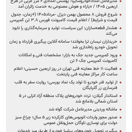
مدیرعامل امدادخودروسایپا: پوشش امدادی ۶ مرز غربی در طرح
اربعین ۱۴۰۵ / «یارا» و هوش مصنوعی به خدمت زائران آمد
شروع فروش ۸ محصول بهمن دیزل -مرداد۱۴۰۵ (+زمان، جدول
قیمت و شرایط) / اعلام قیمت کامیونت فورس ۳.۸ تن کمپرسی
هشدار قطعه‌سازان: این سیاست، تولید و سرمایه‌گذاری را نابود
می‌کند
خریداران نیسان ترا بخوانند؛ سامانه آنلاین پیگیری قرارداد و زمان
تحویل خودرو راه‌اندازی شد
ورود کمپرسی جدید جک به بازار؛ مشخصات فنی و امکانات
کامیونت کمپرسی جک ۶ تن
فعالیت ۱۱ خط معاینه فنی تهران در روز اربعین حسینی؛ اعلام
ساعت کار مراکز معاینه فنی پایتخت
از تولید فنر خودرو تا تولد یک نماد بورسی؛ روایت سفر به قلب
فنرسازی زر گلپایگان
استاندار گیلان: تردد خودروهای پلاک منطقه آزاد انزلی در ۵
استان شمالی بلامانع شد
ماشاله وردینی مدیرعامل شرکت گواه شد
صدور مجوز واردات اتوبوس‌های کارکرده زیر ۵ سال؛ چراغ سبز
دولت برای نوسازی ناوگان حمل‌ونقل عمومی
پیگیری تحویل خودروهای پرشیا خودرو از طریق میز خدمات