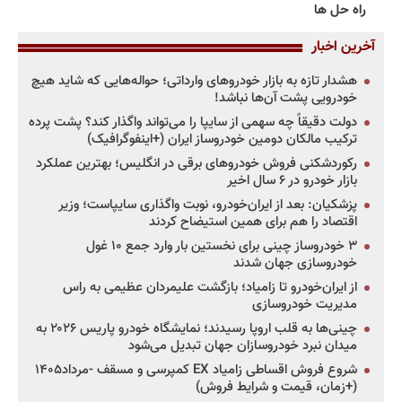
راه حل ها
آخرین اخبار
هشدار تازه به بازار خودروهای وارداتی؛ حواله‌هایی که شاید هیچ
خودرویی پشت آن‌ها نباشد!
دولت دقیقاً چه سهمی از سایپا را می‌تواند واگذار کند؟ پشت پرده
ترکیب مالکان دومین خودروساز ایران (+اینفوگرافیک)
رکوردشکنی فروش خودروهای برقی در انگلیس؛ بهترین عملکرد
بازار خودرو در ۶ سال اخیر
پزشکیان: بعد از ایران‌خودرو، نوبت واگذاری سایپاست؛ وزیر
اقتصاد را هم برای همین استیضاح کردند
۳ خودروساز چینی برای نخستین بار وارد جمع ۱۰ غول
خودروسازی جهان شدند
از ایران‌خودرو تا زامیاد؛ بازگشت علیمردان عظیمی به راس
مدیریت خودروسازی
چینی‌ها به قلب اروپا رسیدند؛ نمایشگاه خودرو پاریس ۲۰۲۶ به
میدان نبرد خودروسازان جهان تبدیل می‌شود
شروع فروش اقساطی زامیاد EX کمپرسی و مسقف -مرداد۱۴۰۵
(+زمان، قیمت و شرایط فروش)