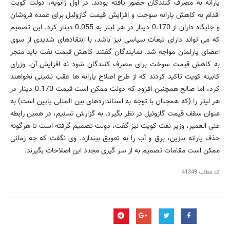
یارانه به مصرف کنندگان حضور یافته بودند. در اول ژانویه، دولت کویت
اقدام به کاهش یارانه سوخت و افزایش قیمت گازوئیل برای عمده فروشان
و جایگاه داران از 0.170 دینار در هر لیتر به 0.055 دینار کرد. این تصمیم
که می تواند دارای تبعات سیاسی نیز باشد، با انتقادهای شدیدی از سوی
اعضای پارلمان مواجه شد. نمایندگان گفتند کاهش قیمت نفت باید منجر
به کاهش قیمت سوخت برای مصرف کنندگان شود نه افزایش آن. وزرای
کابینه کویت تاکید کردند که از طرح اصلاح یارانه ها عقب نشینی نخواهند
کرد، اما صالح همچنین افزود که دولت ممکن است قیمت 0.170 دینار در
هر لیتر را (که همچنان با توجه به استانداردهای بین المللی پایین است) به
عنوان سقف قیمت گازوئیل در نظر بگیرد. به گزارش تسنیم، در همین رابطه
علی العمیر، وزیر نفت کویت نیز گفت، دولت تصمیم گرفته است تا هرگونه
حذف یارانه بنزین، برق و آب را به تعویق بیندازد. وی نگفت که چه زمانی
ممکن است مقامات تصمیم به از سر گیری مجدد این اصلاحات بگیرند.
کد مطلب
41349