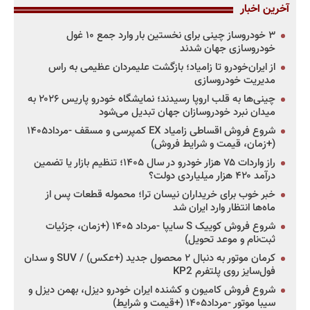
آخرین اخبار
۳ خودروساز چینی برای نخستین بار وارد جمع ۱۰ غول
خودروسازی جهان شدند
از ایران‌خودرو تا زامیاد؛ بازگشت علیمردان عظیمی به راس
مدیریت خودروسازی
چینی‌ها به قلب اروپا رسیدند؛ نمایشگاه خودرو پاریس ۲۰۲۶ به
میدان نبرد خودروسازان جهان تبدیل می‌شود
شروع فروش اقساطی زامیاد EX کمپرسی و مسقف -مرداد۱۴۰۵
(+زمان، قیمت و شرایط فروش)
راز واردات ۷۵ هزار خودرو در سال ۱۴۰۵؛ تنظیم بازار یا تضمین
درآمد ۴۲۰ هزار میلیاردی دولت؟
خبر خوب برای خریداران نیسان ترا؛ محموله قطعات پس از
ماه‌ها انتظار وارد ایران شد
شروع فروش کوییک S سایپا -مرداد ۱۴۰۵ (+زمان، جزئیات
ثبت‌نام و موعد تحویل)
کرمان موتور به دنبال ۲ محصول جدید (+عکس) / SUV و سدان
فول‌سایز روی پلتفرم KP2
شروع فروش کامیون و کشنده ایران خودرو دیزل، بهمن دیزل و
سیبا موتور -مرداد۱۴۰۵ (+قیمت و شرایط)