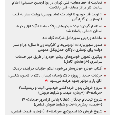
فعالیت ۱۱ خط معاینه فنی تهران در روز اربعین حسینی؛ اعلام
ساعت کار مراکز معاینه فنی پایتخت
از تولید فنر خودرو تا تولد یک نماد بورسی؛ روایت سفر به قلب
فنرسازی زر گلپایگان
استاندار گیلان: تردد خودروهای پلاک منطقه آزاد انزلی در ۵
استان شمالی بلامانع شد
ماشاله وردینی مدیرعامل شرکت گواه شد
صدور مجوز واردات اتوبوس‌های کارکرده زیر ۵ سال؛ چراغ سبز
دولت برای نوسازی ناوگان حمل‌ونقل عمومی
پیگیری تحویل خودروهای پرشیا خودرو از طریق میز خدمات
سراسری (+راهنمای کامل)
آفتاب خودرو خودروساز می‌شود؛ اعلام جزئیات در آینده نزدیک
جزئیات جدید از پروژه Z25 زامیاد؛ نیسان Z25 با کابین، شاسی،
اتاق بار و موتور جدید عرضه می‌شود
شروع فروش بدون قرعه‌کشی فیدلیتی الیت و ریسپکت۲
-مرداد۱۴۰۵ (+زمان، قیمت و شرایط فروش)
شروع ثبت‌نام چانگان CS۵۵ پلاس از امروز -مرداد۱۴۰۵
(+قیمت، پیش‌پرداخت و شرایط فروش قطعی)
شروع فروش کیا اسپورتیج -مرداد۱۴۰۵ (+زمان، قیمت قطعی،