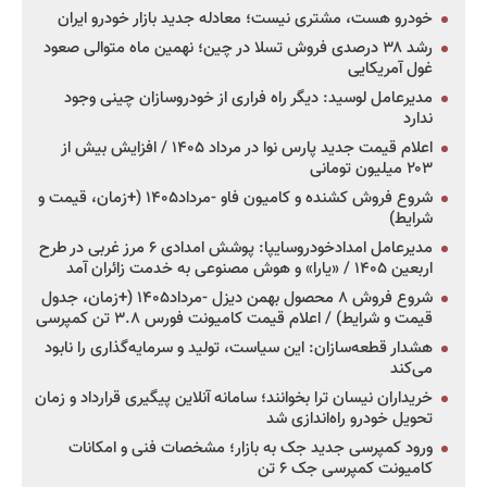
خودرو هست، مشتری نیست؛ معادله جدید بازار خودرو ایران
رشد ۳۸ درصدی فروش تسلا در چین؛ نهمین ماه متوالی صعود
غول آمریکایی
مدیرعامل لوسید: دیگر راه فراری از خودروسازان چینی وجود
ندارد
اعلام قیمت جدید پارس نوا در مرداد ۱۴۰۵ / افزایش بیش از
۲۰۳ میلیون تومانی
شروع فروش کشنده و کامیون فاو -مرداد۱۴۰۵ (+زمان، قیمت و
شرایط)
مدیرعامل امدادخودروسایپا: پوشش امدادی ۶ مرز غربی در طرح
اربعین ۱۴۰۵ / «یارا» و هوش مصنوعی به خدمت زائران آمد
شروع فروش ۸ محصول بهمن دیزل -مرداد۱۴۰۵ (+زمان، جدول
قیمت و شرایط) / اعلام قیمت کامیونت فورس ۳.۸ تن کمپرسی
هشدار قطعه‌سازان: این سیاست، تولید و سرمایه‌گذاری را نابود
می‌کند
خریداران نیسان ترا بخوانند؛ سامانه آنلاین پیگیری قرارداد و زمان
تحویل خودرو راه‌اندازی شد
ورود کمپرسی جدید جک به بازار؛ مشخصات فنی و امکانات
کامیونت کمپرسی جک ۶ تن