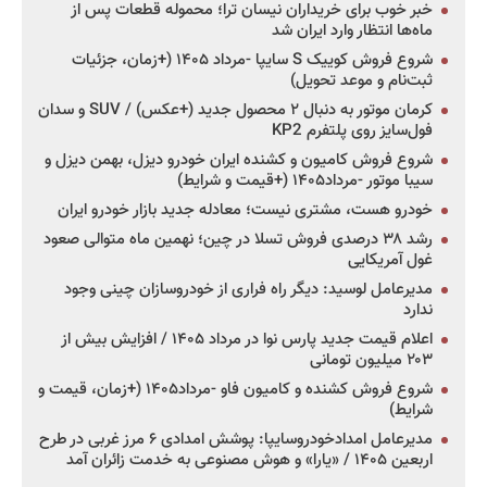
خبر خوب برای خریداران نیسان ترا؛ محموله قطعات پس از
ماه‌ها انتظار وارد ایران شد
شروع فروش کوییک S سایپا -مرداد ۱۴۰۵ (+زمان، جزئیات
ثبت‌نام و موعد تحویل)
کرمان موتور به دنبال ۲ محصول جدید (+عکس) / SUV و سدان
فول‌سایز روی پلتفرم KP2
شروع فروش کامیون و کشنده ایران خودرو دیزل، بهمن دیزل و
سیبا موتور -مرداد۱۴۰۵ (+قیمت و شرایط)
خودرو هست، مشتری نیست؛ معادله جدید بازار خودرو ایران
رشد ۳۸ درصدی فروش تسلا در چین؛ نهمین ماه متوالی صعود
غول آمریکایی
مدیرعامل لوسید: دیگر راه فراری از خودروسازان چینی وجود
ندارد
اعلام قیمت جدید پارس نوا در مرداد ۱۴۰۵ / افزایش بیش از
۲۰۳ میلیون تومانی
شروع فروش کشنده و کامیون فاو -مرداد۱۴۰۵ (+زمان، قیمت و
شرایط)
مدیرعامل امدادخودروسایپا: پوشش امدادی ۶ مرز غربی در طرح
اربعین ۱۴۰۵ / «یارا» و هوش مصنوعی به خدمت زائران آمد