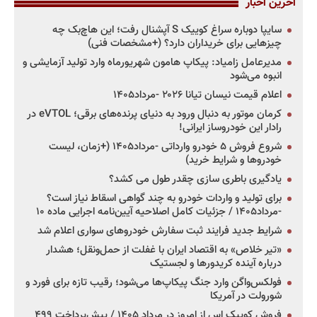
آخرین اخبار
سایپا دوباره سراغ کوییک S آپشنال رفت؛ این هاچ‌بک چه
چیزهایی برای خریداران دارد؟ (+مشخصات فنی)
مدیرعامل زامیاد: پیکاپ هامون شهریورماه وارد تولید آزمایشی و
انبوه می‌شود
اعلام قیمت نیسان تیانا ۲۰۲۶ -مرداد۱۴۰۵
کرمان موتور به دنبال ورود به دنیای پرنده‌های برقی؛ eVTOL در
رادار این خودروساز ایرانی!
شروع فروش ۵ خودرو وارداتی -مرداد۱۴۰۵ (+زمان، لیست
خودروها و شرایط خرید)
یادگیری باطری سازی چقدر طول می کشد؟
برای تولید و واردات خودرو به چند گواهی اسقاط نیاز است؟
-مرداد۱۴۰۵ / جزئیات کامل اصلاحیه آیین‌نامه اجرایی ماده ۱۰
شرایط جدید فرایند ثبت سفارش خودروهای سواری اعلام شد
«تیر خلاص» به اقتصاد ایران با غفلت از حمل‌ونقل؛ هشدار
درباره آینده کریدورها و لجستیک
فولکس‌واگن وارد جنگ پیکاپ‌ها می‌شود؛ رقیب تازه برای فورد و
شورولت در آمریکا
فروش کوییک اس از امروز در مرداد ۱۴۰۵ / پیش‌پرداخت ۴۹۹