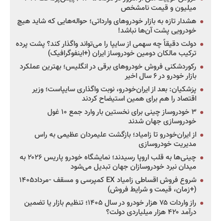
میلیون و قیمت نامشخص
هشدار تازه به بازار خودروهای وارداتی؛ حواله‌هایی که شاید هیچ
خودرویی پشت آن‌ها نباشد!
دولت دقیقاً چه سهمی از سایپا را می‌تواند واگذار کند؟ پشت پرده
ترکیب مالکان دومین خودروساز ایران (+اینفوگرافیک)
رکوردشکنی فروش خودروهای برقی در انگلیس؛ بهترین عملکرد
بازار خودرو در ۶ سال اخیر
پزشکیان: بعد از ایران‌خودرو، نوبت واگذاری سایپاست؛ وزیر
اقتصاد را هم برای همین استیضاح کردند
۳ خودروساز چینی برای نخستین بار وارد جمع ۱۰ غول
خودروسازی جهان شدند
از ایران‌خودرو تا زامیاد؛ بازگشت علیمردان عظیمی به راس
مدیریت خودروسازی
چینی‌ها به قلب اروپا رسیدند؛ نمایشگاه خودرو پاریس ۲۰۲۶ به
میدان نبرد خودروسازان جهان تبدیل می‌شود
شروع فروش اقساطی زامیاد EX کمپرسی و مسقف -مرداد۱۴۰۵
(+زمان، قیمت و شرایط فروش)
راز واردات ۷۵ هزار خودرو در سال ۱۴۰۵؛ تنظیم بازار یا تضمین
درآمد ۴۲۰ هزار میلیاردی دولت؟