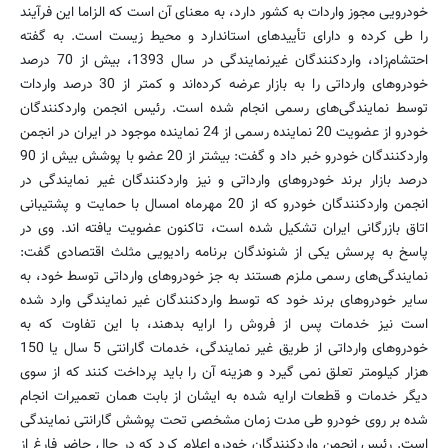
خودرویی مجوز واردات به كشور دارد، به معنای آن است که الزاما این فرآیند
را طی كرده و دارای تأییدهای استاندارد و محیط زیست است. به گفته
احتشام‌زاد، واردكنندگان غیرنمایندگی در سال 1393، بیش از 70 درصد
خودروهای وارداتی را به بازار عرضه كرده‌اند و كمتر از 30 درصد واردات
توسط نمایندگی‌های رسمی انجام شده است. رئیس انجمن واردكنندگان
خودرو از عضویت 20 نماینده رسمی از 24 نماینده موجود در ایران در انجمن
واردكنندگان خودرو خبر داد و گفت: بیشتر از 20 عضو با پوشش بیش از 90
درصد بازار برند خودروهای وارداتی و نیز واردکنندگان غیر نمایندگی در
انجمن واردكنندگان خودرو كه از 20 مهرماه امسال با حمایت و پشتیبانی
اتاق بازرگانی ایران تشكیل شده است، تاکنون عضویت یافته اند. وی در
پاسخ به پرسش یكی از شنوندگان برنامه رادیویی مثلث اقتصادی گفت:
نمایندگی‌های رسمی ملزم هستند به جز خودروهای وارداتی توسط خود، به
سایر خودروهای برند خود كه توسط واردكنندگان غیر نمایندگی وارد شده
است نیز خدمات پس از فروش را ارایه بدهند، با این تفاوت كه به
خودروهای وارداتی از طریق غیر نمایندگی، خدمات گارانتی 5 سال یا 150
هزار كیلومتر تعلق نمی گیرد و هزینه آن را باید پرداخت کنند که از سوی
دیگر خدمات و قطعات ارایه شده به ایشان از بابت همان تعمیرات انجام
شده بر روی خودرو طی مدت زمان مشخصی تحت پوشش گارانتی نمایندگی
است. رئیس انجمن واردكنندگان خودرو اعلام کرد که در حال حاضر فارغ از