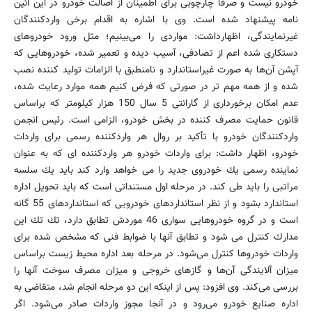
خودرو نیست و صرفا چارچوبی برای اطمینان از اصالت خودرو در این آئین
نامه پیشنهاد شده است. وی با اشاره به اقدام برخی واردكنندگان
غیرنمایندگی، اظهارداشت: مواردی را می‌بینیم؛ مثل ورود خودروهای
دستكاری شده اعم از تصادفی، آسیب دیده و تعمیر شده، خودروهایی كه
آپشن آن‌ها به صورت غیراستاندارد و نامنطبق با الزامات تولید كننده نصب
شده و از همه مهم تر در صورتی كه فرض كنیم همه موارد رعایت شده،
عدم امكان برخورداری از گارانتی 5 سال 150 هزار كیلومتر كه براساس
قانون حمایت مصرف كننده در بخش خودرو، الزامی است. رئیس انجمن
واردكنندگان خودرو با تأكید بر روال هر واردكننده رسمی برای واردات
خودرو، اظهار داشت: برای واردات خودرو هر واردكننده ای كه به عنوان
نماینده رسمی یك خودروی جدید را می خواهد وارد كند باید یك سلسه
مراتبی را باید طی كند. در مرحله اول مستنداتی است كه باید تحویل اداره
استاندارد بشود و از نظر استانداردهای خودرویی كه استانداردهای 55 گانه
است و در گروه خودروهایی سواری 46 موردش تطابق دارد، تك تك این
مدارك كنترل می شود و تطابق آنها با ضوابط فنی كه مشخص شده برای
واردات خودروها كنترل می‌شود. در مرحله بعد اداره محیط زیست براساس
میزان آلایندگی آن‌ها و گازهای خروجی و میزان مصرف سوخت آنها را
بررسی می‌كند. وی افزود: پس از اینكه این دو مرحله انجام شد، متقاضی به
اداره صنایع خودرو می‌رود و در آنجا مجوز واردات صادر می‌شود. اگر