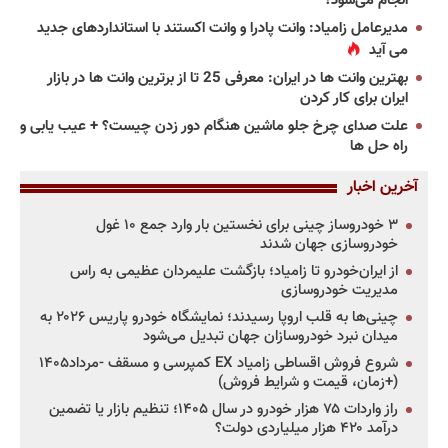
انجام می‌شود؟
مدیرعامل زامیاد: وانت پادرا و وانت اکستند با استانداردهای جدید
می آید
بهترین وانت ها در ایران: معرفی 25 تا از برترین وانت ها در بازار
ایران برای کار کردن
علت صدای چرخ جلو ماشین هنگام دور زدن چیست؟ + عیب یابی و
راه حل ها
آخرین اخبار
۳ خودروساز چینی برای نخستین بار وارد جمع ۱۰ غول
خودروسازی جهان شدند
از ایران‌خودرو تا زامیاد؛ بازگشت علیمردان عظیمی به راس
مدیریت خودروسازی
چینی‌ها به قلب اروپا رسیدند؛ نمایشگاه خودرو پاریس ۲۰۲۶ به
میدان نبرد خودروسازان جهان تبدیل می‌شود
شروع فروش اقساطی زامیاد EX کمپرسی و مسقف -مرداد۱۴۰۵
(+زمان، قیمت و شرایط فروش)
راز واردات ۷۵ هزار خودرو در سال ۱۴۰۵؛ تنظیم بازار یا تضمین
درآمد ۴۲۰ هزار میلیاردی دولت؟