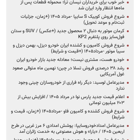
خبر خوب برای خریداران نیسان ترا؛ محموله قطعات پس از
ماه‌ها انتظار وارد ایران شد
شروع فروش کوییک S سایپا -مرداد ۱۴۰۵ (+زمان، جزئیات
ثبت‌نام و موعد تحویل)
کرمان موتور به دنبال ۲ محصول جدید (+عکس) / SUV و سدان
فول‌سایز روی پلتفرم KP2
شروع فروش کامیون و کشنده ایران خودرو دیزل، بهمن دیزل و
سیبا موتور -مرداد۱۴۰۵ (+قیمت و شرایط)
خودرو هست، مشتری نیست؛ معادله جدید بازار خودرو ایران
رشد ۳۸ درصدی فروش تسلا در چین؛ نهمین ماه متوالی صعود
غول آمریکایی
مدیرعامل لوسید: دیگر راه فراری از خودروسازان چینی وجود
ندارد
اعلام قیمت جدید پارس نوا در مرداد ۱۴۰۵ / افزایش بیش از
۲۰۳ میلیون تومانی
شروع فروش کشنده و کامیون فاو -مرداد۱۴۰۵ (+زمان، قیمت و
شرایط)
مدیرعامل امدادخودروسایپا: پوشش امدادی ۶ مرز غربی در طرح
اربعین ۱۴۰۵ / «یارا» و هوش مصنوعی به خدمت زائران آمد