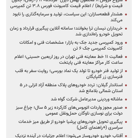
شروع فروش ۸ محصول بهمن دیزل -مرداد۱۴۰۵ (+زمان، جدول
قیمت و شرایط) / اعلام قیمت کامیونت فورس ۳.۸ تن کمپرسی
هشدار قطعه‌سازان: این سیاست، تولید و سرمایه‌گذاری را نابود
می‌کند
خریداران نیسان ترا بخوانند؛ سامانه آنلاین پیگیری قرارداد و زمان
تحویل خودرو راه‌اندازی شد
ورود کمپرسی جدید جک به بازار؛ مشخصات فنی و امکانات
کامیونت کمپرسی جک ۶ تن
فعالیت ۱۱ خط معاینه فنی تهران در روز اربعین حسینی؛ اعلام
ساعت کار مراکز معاینه فنی پایتخت
از تولید فنر خودرو تا تولد یک نماد بورسی؛ روایت سفر به قلب
فنرسازی زر گلپایگان
استاندار گیلان: تردد خودروهای پلاک منطقه آزاد انزلی در ۵
استان شمالی بلامانع شد
ماشاله وردینی مدیرعامل شرکت گواه شد
صدور مجوز واردات اتوبوس‌های کارکرده زیر ۵ سال؛ چراغ سبز
دولت برای نوسازی ناوگان حمل‌ونقل عمومی
پیگیری تحویل خودروهای پرشیا خودرو از طریق میز خدمات
سراسری (+راهنمای کامل)
آفتاب خودرو خودروساز می‌شود؛ اعلام جزئیات در آینده نزدیک