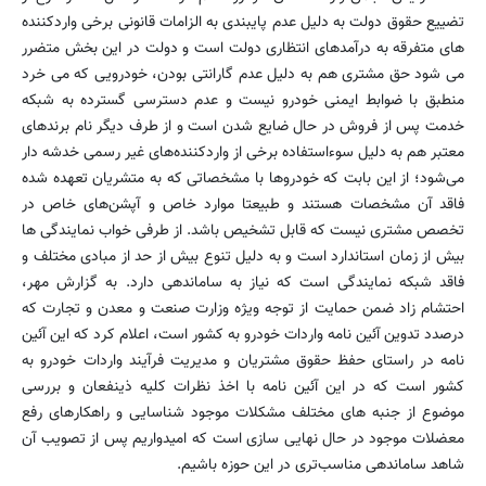
تضییع حقوق دولت به دلیل عدم پایبندی به الزامات قانونی برخی واردكننده
های متفرقه به درآمدهای انتظاری دولت است و دولت در این بخش متضرر
می شود حق مشتری هم به دلیل عدم گارانتی بودن، خودرویی كه می خرد
منطبق با ضوابط ایمنی خودرو نیست و عدم دسترسی گسترده به شبكه
خدمت پس از فروش در حال ضایع شدن است و از طرف دیگر نام برندهای
معتبر هم به دلیل سوءاستفاده برخی از واردكننده‌های غیر رسمی خدشه دار
می‌شود؛ از این بابت كه خودروها با مشخصاتی كه به متشریان تعهده شده
فاقد آن مشخصات هستند و طبیعتا موارد خاص و آپشن‌های خاص در
تخصص مشتری نیست كه قابل تشخیص باشد. از طرفی خواب نمایندگی ها
بیش از زمان استاندارد است و به دلیل تنوع بیش از حد از مبادی مختلف و
فاقد شبكه نمایندگی است كه نیاز به ساماندهی دارد. به گزارش مهر،
احتشام زاد ضمن حمایت از توجه ویژه وزارت صنعت و معدن و تجارت که
درصدد تدوین آئین نامه واردات خودرو به کشور است، اعلام کرد که این آئین
نامه در راستای حفظ حقوق مشتریان و مدیریت فرآیند واردات خودرو به
کشور است که در این آئین نامه با اخذ نظرات کلیه ذینفعان و بررسی
موضوع از جنبه های مختلف مشکلات موجود شناسایی و راهکارهای رفع
معضلات موجود در حال نهایی سازی است که امیدواریم پس از تصویب آن
شاهد ساماندهی مناسب‌تری در این حوزه باشیم.