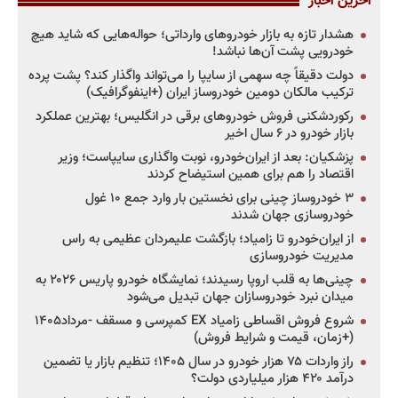
آخرین اخبار
هشدار تازه به بازار خودروهای وارداتی؛ حواله‌هایی که شاید هیچ
خودرویی پشت آن‌ها نباشد!
دولت دقیقاً چه سهمی از سایپا را می‌تواند واگذار کند؟ پشت پرده
ترکیب مالکان دومین خودروساز ایران (+اینفوگرافیک)
رکوردشکنی فروش خودروهای برقی در انگلیس؛ بهترین عملکرد
بازار خودرو در ۶ سال اخیر
پزشکیان: بعد از ایران‌خودرو، نوبت واگذاری سایپاست؛ وزیر
اقتصاد را هم برای همین استیضاح کردند
۳ خودروساز چینی برای نخستین بار وارد جمع ۱۰ غول
خودروسازی جهان شدند
از ایران‌خودرو تا زامیاد؛ بازگشت علیمردان عظیمی به راس
مدیریت خودروسازی
چینی‌ها به قلب اروپا رسیدند؛ نمایشگاه خودرو پاریس ۲۰۲۶ به
میدان نبرد خودروسازان جهان تبدیل می‌شود
شروع فروش اقساطی زامیاد EX کمپرسی و مسقف -مرداد۱۴۰۵
(+زمان، قیمت و شرایط فروش)
راز واردات ۷۵ هزار خودرو در سال ۱۴۰۵؛ تنظیم بازار یا تضمین
درآمد ۴۲۰ هزار میلیاردی دولت؟