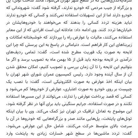
سرمایه‌گذاری‌هایی که در سطح شهر تهران می‌شود، مانند ساخت تونل، پل
و بزرگراه از جیب مردمی که خودرو ندارند، گرفته شود گفت: شهروندانی که
خودرو دارند اما از این تسهیلات استفاده نمی‌کنند و کسانی که خودرو ندارند
نباید هزینه تردد کسانی را بدهند که می‌خواهند با خودروهایشان در
خیابان‌ها تردد کنند. وی ادامه داد: عادلانه این است افرادی که از این معابر
استفاده می‌کنند، مالیات یا عوارض راه را بپردازند که خوشبختانه امکانات و
زیربناهای این کار فراهم است. دنیامالی در پاسخ به این پرسش که چرا این
لایحه به صورت یک فوریت مطرح شده است، گفت: تمامی ردیف‌های
درآمدی در لایحه بودجه باید قبل از ۱۵ بهمن ماه به تصویب برسد و اگر ما
بتوانیم این لایحه را تا آن زمان بررسی و تصویب کنیم، امکان محقق شدن
آن از سال آینده وجود دارد. رئیس کمیسیون عمران شورای شهر تهران با
بیان اینکه اخذ عوارض به صورت الکترونیکی است، گفت: با نصب یک
چیپسِت بر روی خودرو به صورت اعتباری، عوارض از خودروها کم می‌شود و
کسانی که قصد پرداخت عوارض را ندارند، می‌توانند از این مسیرها استفاده
نکنند و در صورت استفاده، جرایم سنگینی باید برای آنها در نظر گرفته شود،
این موضوع به تعادل ترافیک در تهران نیز کمک می‌کند. وی با بیان اینکه
تونل‌های پایتخت، پل‌هایی مانند صدر و بزرگراه‌هایی که خودروها در آن با
سرعت بالای متوسط حرکت می‌کنند، شامل حال این عوارض می‌شود،
گفت: تردد ماشین‌ها در سطح شهر خسارات زیادی به پایتخت وارد