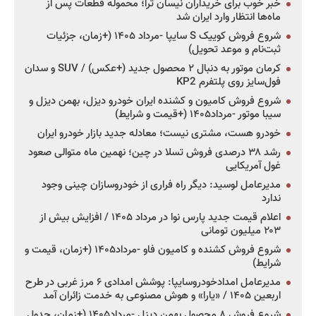
خبر خوب برای خریداران نیسان ترا؛ محموله قطعات پس از
ماه‌ها انتظار وارد ایران شد
شروع فروش کوییک S سایپا -مرداد ۱۴۰۵ (+زمان، جزئیات
ثبت‌نام و موعد تحویل)
کرمان موتور به دنبال ۲ محصول جدید (+عکس) / SUV و سدان
فول‌سایز روی پلتفرم KP2
شروع فروش کامیون و کشنده ایران خودرو دیزل، بهمن دیزل و
سیبا موتور -مرداد۱۴۰۵ (+قیمت و شرایط)
خودرو هست، مشتری نیست؛ معادله جدید بازار خودرو ایران
رشد ۳۸ درصدی فروش تسلا در چین؛ نهمین ماه متوالی صعود
غول آمریکایی
مدیرعامل لوسید: دیگر راه فراری از خودروسازان چینی وجود
ندارد
اعلام قیمت جدید پارس نوا در مرداد ۱۴۰۵ / افزایش بیش از
۲۰۳ میلیون تومانی
شروع فروش کشنده و کامیون فاو -مرداد۱۴۰۵ (+زمان، قیمت و
شرایط)
مدیرعامل امدادخودروسایپا: پوشش امدادی ۶ مرز غربی در طرح
اربعین ۱۴۰۵ / «یارا» و هوش مصنوعی به خدمت زائران آمد
شروع فروش ۸ محصول بهمن دیزل -مرداد۱۴۰۵ (+زمان، جدول