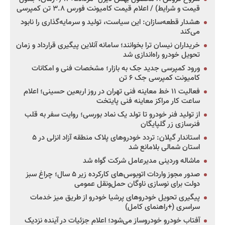
قیمت و شرایط) / اعلام قیمت کامیونت فورس ۳.۸ تن کمپرسی
هشدار قطعه‌سازان: این سیاست، تولید و سرمایه‌گذاری را نابود
می‌کند
خریداران نیسان ترا بخوانند؛ سامانه آنلاین پیگیری قرارداد و زمان
تحویل خودرو راه‌اندازی شد
ورود کمپرسی جدید جک به بازار؛ مشخصات فنی و امکانات
کامیونت کمپرسی جک ۶ تن
فعالیت ۱۱ خط معاینه فنی تهران در روز اربعین حسینی؛ اعلام
ساعت کار مراکز معاینه فنی پایتخت
از تولید فنر خودرو تا تولد یک نماد بورسی؛ روایت سفر به قلب
فنرسازی زر گلپایگان
استاندار گیلان: تردد خودروهای پلاک منطقه آزاد انزلی در ۵
استان شمالی بلامانع شد
ماشاله وردینی مدیرعامل شرکت گواه شد
صدور مجوز واردات اتوبوس‌های کارکرده زیر ۵ سال؛ چراغ سبز
دولت برای نوسازی ناوگان حمل‌ونقل عمومی
پیگیری تحویل خودروهای پرشیا خودرو از طریق میز خدمات
سراسری (+راهنمای کامل)
آفتاب خودرو خودروساز می‌شود؛ اعلام جزئیات در آینده نزدیک