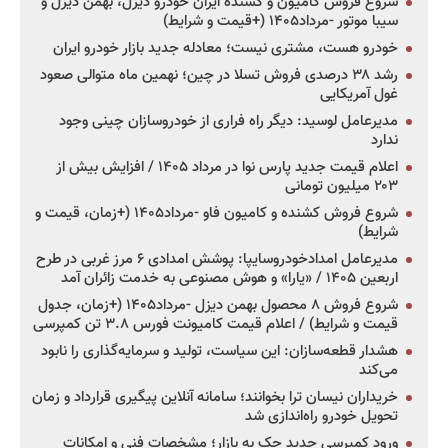
شروع فروش کامیون و کشنده ایران خودرو دیزل، بهمن دیزل و
سیبا موتور -مرداد۱۴۰۵ (+قیمت و شرایط)
خودرو هست، مشتری نیست؛ معادله جدید بازار خودرو ایران
رشد ۳۸ درصدی فروش تسلا در چین؛ نهمین ماه متوالی صعود
غول آمریکایی
مدیرعامل لوسید: دیگر راه فراری از خودروسازان چینی وجود
ندارد
اعلام قیمت جدید پارس نوا در مرداد ۱۴۰۵ / افزایش بیش از
۲۰۳ میلیون تومانی
شروع فروش کشنده و کامیون فاو -مرداد۱۴۰۵ (+زمان، قیمت و
شرایط)
مدیرعامل امدادخودروسایپا: پوشش امدادی ۶ مرز غربی در طرح
اربعین ۱۴۰۵ / «یارا» و هوش مصنوعی به خدمت زائران آمد
شروع فروش ۸ محصول بهمن دیزل -مرداد۱۴۰۵ (+زمان، جدول
قیمت و شرایط) / اعلام قیمت کامیونت فورس ۳.۸ تن کمپرسی
هشدار قطعه‌سازان: این سیاست، تولید و سرمایه‌گذاری را نابود
می‌کند
خریداران نیسان ترا بخوانند؛ سامانه آنلاین پیگیری قرارداد و زمان
تحویل خودرو راه‌اندازی شد
ورود کمپرسی جدید جک به بازار؛ مشخصات فنی و امکانات