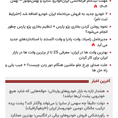
مهلت ثبت‌نام قرعه‌کشی ایران‌خودرو، سایپا و بهمن‌موتور — بهمن
۱۴۰۴
۲ خودرو جدید به فروش مردادماه ایران خودرو اضافه شد (+شرایط
ثبت نام)
نحوه روشن کردن بخاری پژو پارس + تنظیم بخاری پژو پارس چطور
انجام می‌شود؟
مدیرعامل زامیاد: وانت پادرا و وانت اکستند با استانداردهای جدید
می آید
بهترین وانت ها در ایران: معرفی 25 تا از برترین وانت ها در بازار
ایران برای کار کردن
علت صدای چرخ جلو ماشین هنگام دور زدن چیست؟ + عیب یابی و
راه حل ها
آخرین اخبار
هشدار تازه به بازار خودروهای وارداتی؛ حواله‌هایی که شاید هیچ
خودرویی پشت آن‌ها نباشد!
دولت دقیقاً چه سهمی از سایپا را می‌تواند واگذار کند؟ پشت پرده
ترکیب مالکان دومین خودروساز ایران (+اینفوگرافیک)
رکوردشکنی فروش خودروهای برقی در انگلیس؛ بهترین عملکرد