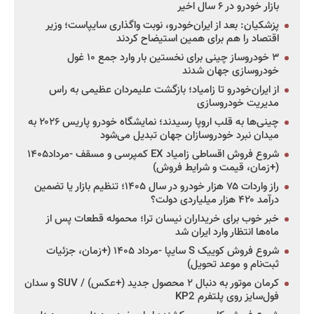
بازار خودرو در ۶ سال اخیر
پزشکیان: بعد از ایران‌خودرو، نوبت واگذاری سایپاست؛ وزیر
اقتصاد را هم برای همین استیضاح کردند
۳ خودروساز چینی برای نخستین بار وارد جمع ۱۰ غول
خودروسازی جهان شدند
از ایران‌خودرو تا زامیاد؛ بازگشت علیمردان عظیمی به راس
مدیریت خودروسازی
چینی‌ها به قلب اروپا رسیدند؛ نمایشگاه خودرو پاریس ۲۰۲۶ به
میدان نبرد خودروسازان جهان تبدیل می‌شود
شروع فروش اقساطی زامیاد EX کمپرسی و مسقف -مرداد۱۴۰۵
(+زمان، قیمت و شرایط فروش)
راز واردات ۷۵ هزار خودرو در سال ۱۴۰۵؛ تنظیم بازار یا تضمین
درآمد ۴۲۰ هزار میلیاردی دولت؟
خبر خوب برای خریداران نیسان ترا؛ محموله قطعات پس از
ماه‌ها انتظار وارد ایران شد
شروع فروش کوییک S سایپا -مرداد ۱۴۰۵ (+زمان، جزئیات
ثبت‌نام و موعد تحویل)
کرمان موتور به دنبال ۲ محصول جدید (+عکس) / SUV و سدان
فول‌سایز روی پلتفرم KP2