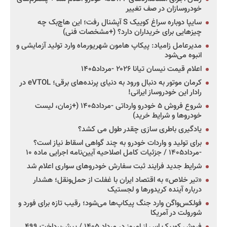
خودروسازان در صف تغییر
سایپا دوباره سراغ کوییک S آپشنال رفت؛ این هاچ‌بک چه
چیزهایی برای خریداران دارد؟ (+مشخصات فنی)
مدیرعامل زامیاد: پیکاپ هامون شهریورماه وارد تولید آزمایشی و
انبوه می‌شود
اعلام قیمت نیسان تیانا ۲۰۲۶ -مرداد۱۴۰۵
کرمان موتور به دنبال ورود به دنیای پرنده‌های برقی؛ eVTOL در
رادار این خودروساز ایرانی!
شروع فروش ۵ خودرو وارداتی -مرداد۱۴۰۵ (+زمان، لیست
خودروها و شرایط خرید)
یادگیری باطری سازی چقدر طول می کشد؟
برای تولید و واردات خودرو به چند گواهی اسقاط نیاز است؟
-مرداد۱۴۰۵ / جزئیات کامل اصلاحیه آیین‌نامه اجرایی ماده ۱۰
شرایط جدید فرایند ثبت سفارش خودروهای سواری اعلام شد
«تیر خلاص» به اقتصاد ایران با غفلت از حمل‌ونقل؛ هشدار
درباره آینده کریدورها و لجستیک
فولکس‌واگن وارد جنگ پیکاپ‌ها می‌شود؛ رقیب تازه برای فورد و
شورولت در آمریکا
فروش کوییک اس از امروز در مرداد ۱۴۰۵ / پیش‌پرداخت ۴۹۹