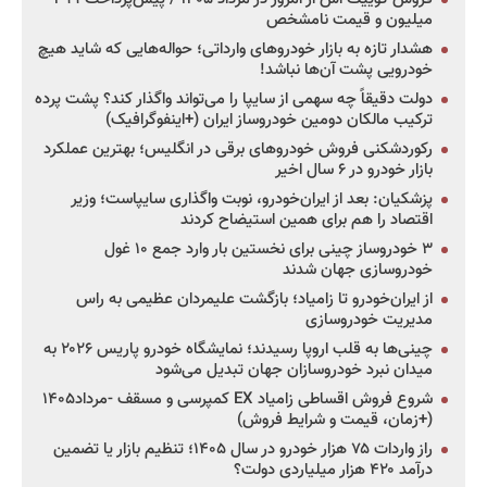
میلیون و قیمت نامشخص
هشدار تازه به بازار خودروهای وارداتی؛ حواله‌هایی که شاید هیچ
خودرویی پشت آن‌ها نباشد!
دولت دقیقاً چه سهمی از سایپا را می‌تواند واگذار کند؟ پشت پرده
ترکیب مالکان دومین خودروساز ایران (+اینفوگرافیک)
رکوردشکنی فروش خودروهای برقی در انگلیس؛ بهترین عملکرد
بازار خودرو در ۶ سال اخیر
پزشکیان: بعد از ایران‌خودرو، نوبت واگذاری سایپاست؛ وزیر
اقتصاد را هم برای همین استیضاح کردند
۳ خودروساز چینی برای نخستین بار وارد جمع ۱۰ غول
خودروسازی جهان شدند
از ایران‌خودرو تا زامیاد؛ بازگشت علیمردان عظیمی به راس
مدیریت خودروسازی
چینی‌ها به قلب اروپا رسیدند؛ نمایشگاه خودرو پاریس ۲۰۲۶ به
میدان نبرد خودروسازان جهان تبدیل می‌شود
شروع فروش اقساطی زامیاد EX کمپرسی و مسقف -مرداد۱۴۰۵
(+زمان، قیمت و شرایط فروش)
راز واردات ۷۵ هزار خودرو در سال ۱۴۰۵؛ تنظیم بازار یا تضمین
درآمد ۴۲۰ هزار میلیاردی دولت؟