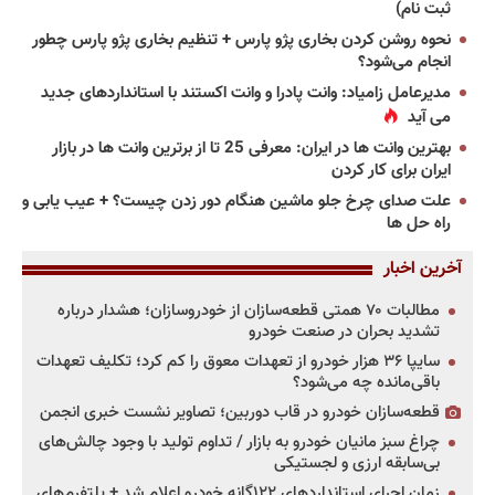
ثبت نام)
نحوه روشن کردن بخاری پژو پارس + تنظیم بخاری پژو پارس چطور
انجام می‌شود؟
مدیرعامل زامیاد: وانت پادرا و وانت اکستند با استانداردهای جدید
می آید
بهترین وانت ها در ایران: معرفی 25 تا از برترین وانت ها در بازار
ایران برای کار کردن
علت صدای چرخ جلو ماشین هنگام دور زدن چیست؟ + عیب یابی و
راه حل ها
آخرین اخبار
مطالبات ۷۰ همتی قطعه‌سازان از خودروسازان؛ هشدار درباره
تشدید بحران در صنعت خودرو
سایپا ۳۶ هزار خودرو از تعهدات معوق را کم کرد؛ تکلیف تعهدات
باقی‌مانده چه می‌شود؟
قطعه‌سازان خودرو در قاب دوربین؛ تصاویر نشست خبری انجمن
چراغ سبز مانیان خودرو به بازار / تداوم تولید با وجود چالش‌های
بی‌سابقه ارزی و لجستیکی
زمان اجرای استانداردهای ۱۲۲گانه خودرو اعلام شد + پلتفرم‌های