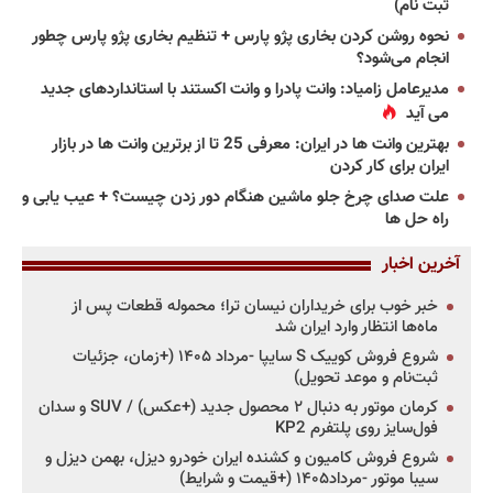
ثبت نام)
نحوه روشن کردن بخاری پژو پارس + تنظیم بخاری پژو پارس چطور
انجام می‌شود؟
مدیرعامل زامیاد: وانت پادرا و وانت اکستند با استانداردهای جدید
می آید
بهترین وانت ها در ایران: معرفی 25 تا از برترین وانت ها در بازار
ایران برای کار کردن
علت صدای چرخ جلو ماشین هنگام دور زدن چیست؟ + عیب یابی و
راه حل ها
آخرین اخبار
خبر خوب برای خریداران نیسان ترا؛ محموله قطعات پس از
ماه‌ها انتظار وارد ایران شد
شروع فروش کوییک S سایپا -مرداد ۱۴۰۵ (+زمان، جزئیات
ثبت‌نام و موعد تحویل)
کرمان موتور به دنبال ۲ محصول جدید (+عکس) / SUV و سدان
فول‌سایز روی پلتفرم KP2
شروع فروش کامیون و کشنده ایران خودرو دیزل، بهمن دیزل و
سیبا موتور -مرداد۱۴۰۵ (+قیمت و شرایط)