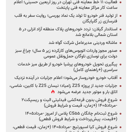
فعالیت ۱۱ خط معاینه فنی تهران در روز اربعین حسینی؛ اعلام
ساعت کار مراکز معاینه فنی پایتخت
از تولید فنر خودرو تا تولد یک نماد بورسی؛ روایت سفر به قلب
فنرسازی زر گلپایگان
استاندار گیلان: تردد خودروهای پلاک منطقه آزاد انزلی در ۵
استان شمالی بلامانع شد
ماشاله وردینی مدیرعامل شرکت گواه شد
صدور مجوز واردات اتوبوس‌های کارکرده زیر ۵ سال؛ چراغ سبز
دولت برای نوسازی ناوگان حمل‌ونقل عمومی
پیگیری تحویل خودروهای پرشیا خودرو از طریق میز خدمات
سراسری (+راهنمای کامل)
آفتاب خودرو خودروساز می‌شود؛ اعلام جزئیات در آینده نزدیک
جزئیات جدید از پروژه Z25 زامیاد؛ نیسان Z25 با کابین، شاسی،
اتاق بار و موتور جدید عرضه می‌شود
شروع فروش بدون قرعه‌کشی فیدلیتی الیت و ریسپکت۲
-مرداد۱۴۰۵ (+زمان، قیمت و شرایط فروش)
شروع ثبت‌نام چانگان CS۵۵ پلاس از امروز -مرداد۱۴۰۵
(+قیمت، پیش‌پرداخت و شرایط فروش قطعی)
شروع فروش کیا اسپورتیج -مرداد۱۴۰۵ (+زمان، قیمت قطعی،