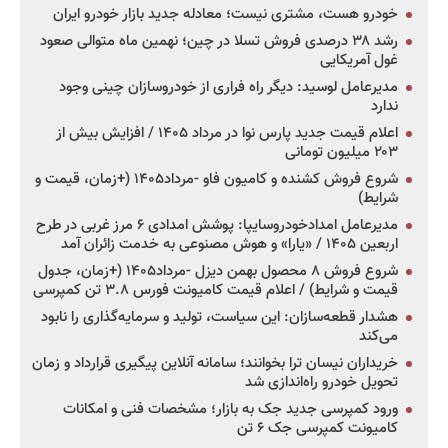
خودرو هست، مشتری نیست؛ معادله جدید بازار خودرو ایران
رشد ۳۸ درصدی فروش تسلا در چین؛ نهمین ماه متوالی صعود
غول آمریکایی
مدیرعامل لوسید: دیگر راه فراری از خودروسازان چینی وجود
ندارد
اعلام قیمت جدید پارس نوا در مرداد ۱۴۰۵ / افزایش بیش از
۲۰۳ میلیون تومانی
شروع فروش کشنده و کامیون فاو -مرداد۱۴۰۵ (+زمان، قیمت و
شرایط)
مدیرعامل امدادخودروسایپا: پوشش امدادی ۶ مرز غربی در طرح
اربعین ۱۴۰۵ / «یارا» و هوش مصنوعی به خدمت زائران آمد
شروع فروش ۸ محصول بهمن دیزل -مرداد۱۴۰۵ (+زمان، جدول
قیمت و شرایط) / اعلام قیمت کامیونت فورس ۳.۸ تن کمپرسی
هشدار قطعه‌سازان: این سیاست، تولید و سرمایه‌گذاری را نابود
می‌کند
خریداران نیسان ترا بخوانند؛ سامانه آنلاین پیگیری قرارداد و زمان
تحویل خودرو راه‌اندازی شد
ورود کمپرسی جدید جک به بازار؛ مشخصات فنی و امکانات
کامیونت کمپرسی جک ۶ تن