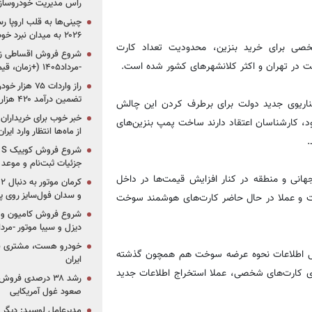
راس مدیریت خودروساز
چینی‌ها به قلب اروپا ر
۲۰۲۶ به میدان نبرد خودروسازان جهان تبدیل می‌شود
خصی برای خرید بنزین، محدودیت تعداد کارت
ت در تهران و اکثر کلانشهرهای کشور شده است.
-مرداد۱۴۰۵ (+زمان، قیمت و شرایط فروش)
تضمین درآمد ۴۲۰ هزار میلیاردی دولت؟
سناریوی جدید دولت برای برطرف کردن این چالش
خبر خوب برای خریداران
د، کارشناسان اعتقاد دارند ساخت پمپ بنزین‌های
از ماه‌ها انتظار وارد ایر
.
جزئیات ثبت‌نام و موعد
هانی و منطقه در کنار افزایش قیمت‌ها در داخل
و سدان فول‌سایز روی پلتف
ست و عملا در حال حاضر کارت‌های هوشمند سوخت
شروع فروش کامیون و ک
دیزل و سیبا موتور -مرداد۱۴۰۵ (+قیمت و شرای
خودرو هست، مشتری نیس
ادل اطلاعات نحوه عرضه سوخت هم همچون گذشته
ایران
جای کارت‌های شخصی، عملا استخراج اطلاعات جدید
رشد ۳۸ درصدی فر
صعود غول آمریکایی
مدیرعامل لوسید: دیگر ر