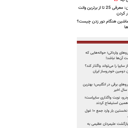
بهترین وانت ها در ایران: معرفی 25 تا از برترین وانت
ار کردن
اشین هنگام دور زدن چیست؟
ها
روهای وارداتی؛ حواله‌هایی که
 آن‌ها نباشد!
سایپا را می‌تواند واگذار کند؟
 دومین خودروساز ایران
های برقی در انگلیس؛ بهترین
خودرو، نوبت واگذاری سایپاست؛
ی همین استیضاح کردند
۳ خودروساز چینی برای نخستین بار وارد جمع ۱۰ غول
د؛ بازگشت علیمردان عظیمی به