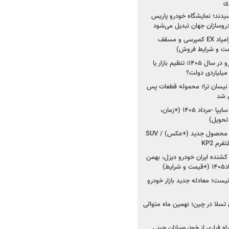
ی
سیدند؛ نمایشگاه خودرو پاریس
شروع فروش اقساطی زامیاد EX کمپرسی و مسقف
راز واردات ۷۵ هزار خودرو در سال ۱۴۰۵؛ تنظیم بازار یا
 نیسان ترا؛ محموله قطعات پس
ان شد
شروع فروش کوییک S سایپا -مرداد ۱۴۰۵ (+زمان،
 تحویل)
کرمان موتور به دنبال ۲ محصول جدید (+عکس) / SUV
رم KP2
شنده ایران خودرو دیزل، بهمن
ط)
ت؛ معادله جدید بازار خودرو
وش تسلا در چین؛ نهمین ماه متوالی
اه فراری از خودروسازان چینی