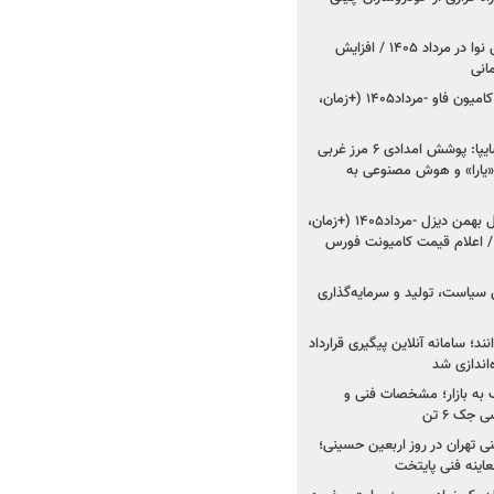
اعلام قیمت جدید پارس نوا در مرداد ۱۴۰۵ / افزایش
شروع فروش کشنده و کامیون فاو -مرداد۱۴۰۵ (+زمان،
مدیرعامل امدادخودروسایپا: پوشش امدادی ۶ مرز غربی
رح اربعین ۱۴۰۵ / «یارا» و هوش مصنوعی به
شروع فروش ۸ محصول بهمن دیزل -مرداد۱۴۰۵ (+زمان،
 اعلام قیمت کامیونت فورس
 سیاست، تولید و سرمایه‌گذاری
نند؛ سامانه آنلاین پیگیری قرارداد
‌اندازی شد
به بازار؛ مشخصات فنی و
جک ۶ تن
اینه فنی تهران در روز اربعین حسینی؛
عاینه فنی پایتخت