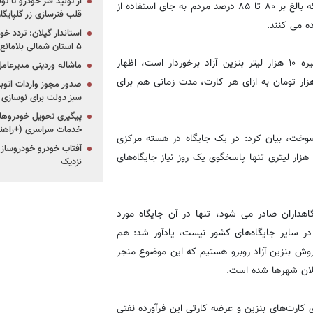
از تولید فنر خودرو تا ت
سوخت خودروهای شخصی هم به شدت کاهش یافته است به طوری که بالغ بر ۸۰ تا ۸۵ درصد مردم به جای استفاده از
قلب فنرسازی زر گلپایگا
ه می کنند.
استاندار گیلان: تردد خو
۵ استان شمالی بلامانع شد
این مقام مسئول با بیان اینکه هر کارت سوخت جایگاهداران از ذخیره ۱۰ هزار لیتر بنزین آزاد برخوردار است، اظهار
ماشاله وردینی مدیرعا
: برای صدور مجدد کارت‌های جایگاهداران علاوه بر پرداخت ۱۰ هزار تومان به ازای هر کارت، مدت زمانی هم برای
سبز دولت برای نوسازی 
پیگیری تحویل خودروهای
خدمات سراسری (+راهنم
 سوخت، بیان کرد: در یک جایگاه در هسته مرکزی
آفتاب خودرو خودروساز م
شهر تهران و یا برخی از کلان شهرهای کشور، یک کارت بنزین آزاد ۱۰ هزار لیتری تنها پاسخگوی یک روز نیاز جایگاه‌های
نزدیک
اهداران صادر می شود، تنها در آن جایگاه مورد
در سایر جایگاه‌های کشور نیست، یادآور شد: هم
وش بنزین آزاد روبرو هستیم که این موضوع منجر
کلان شهرها شده است.
ارت‌های بنزین و عرضه کارتی این فرآورده‌ نفتی