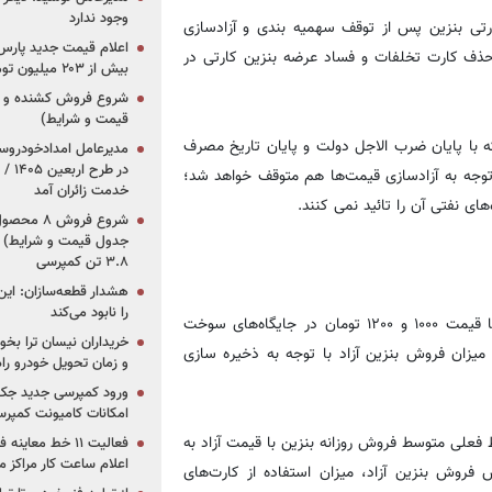
وجود ندارد
رتی بنزین پس از توقف سهمیه بندی و آزادسازی
 حذف کارت تخلفات و فساد عرضه بنزین کارتی در
بیش از ۲۰۳ میلیون تومانی
قیمت و شرایط)
که با پایان ضرب الاجل دولت و پایان تاریخ مصرف
در ط
ی بنزین با توجه به آزادسازی قیمت‌ها هم متوقف خواهد شد؛
خدمت زائران آمد
 نفتی آن را تائید نمی کنند.
جدول قیمت و شرایط) /
۳.۸ تن کمپرسی
هشدار قطعه‌سازان: این
را نابود می‌کند
بیژن حاج محمدرضا در گفتگو با مهر با اشاره به فروش بنزین آزاد با قیمت ۱۰۰۰ و ۱۲۰۰ تومان در جایگاه‌های سوخت
خریداران نیسان ترا بخوا
یزان فروش بنزین آزاد با توجه به ذخیره سازی
و زمان تحویل خودرو راه
ورود کمپرسی جدید جک 
امکانات کامیونت کمپرسی 
فعلی متوسط فروش روزانه بنزین با قیمت آزاد به
فعالیت ۱۱ خط مع
اعلام ساعت کار مراکز م
ایش فروش بنزین آزاد، میزان استفاده از کارت‌های