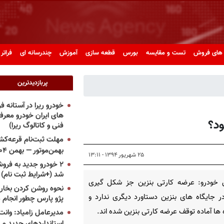
های فروش
تست و مقایسه
بورس
قطعه سازی
آموزش
چندرسانه ای
فراتر 
پربازدیدترین
خودرو ریرا در آستانه 
های ایران خودرو معر
د؟
فنی و کاتالوگ ریرا)
مهلت ثبت‌نام قرعه‌کشی
بهمن‌موتور — بهمن ۱۴۰۴
۲۵ شهریور ۱۳۹۴ - ۱۳:۱۱
۲ خودرو جدید به فروش
شد (+شرایط ثبت نام)
 خودرو: عرضه کارتی بنزین جز شکل‌ گیری
نحوه روشن کردن بخاری
جایگاه‌ های بنزین دستاورد دیگری ندارد و
پژو پارس چطور انجام 
 ها آماده توقف عرضه کارتی بنزین شده اند.
مدیرعامل زامیاد: وانت 
استانداردهای جدید می