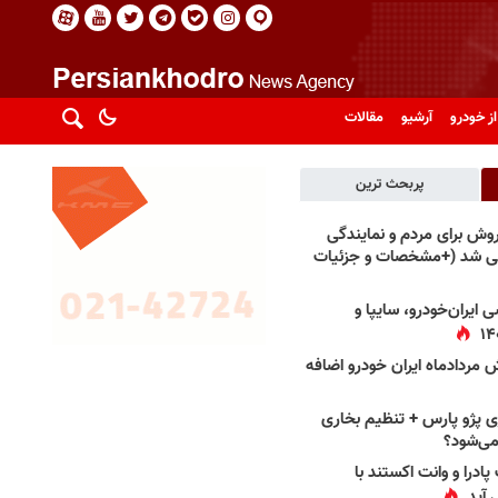
از خودرو
آرشیو
مقالات
پربحث ترین
فروش برای مردم و نمایندگی
فی شد (+مشخصات و جزئیات
 ایران‌خودرو، سایپا و
 مردادماه ایران خودرو اضافه
 پژو پارس + تنظیم بخاری
می‌شود؟
پادرا و وانت اکستند با
 آید