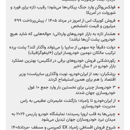
فولکس‌واگن وارد جنگ پیکاپ‌ها می‌شود؛ رقیب تازه برای فورد و
شورولت در آمریکا
فروش کوییک اس از امروز در مرداد ۱۴۰۵ / پیش‌پرداخت ۴۹۹
میلیون و قیمت نامشخص
هشدار تازه به بازار خودروهای وارداتی؛ حواله‌هایی که شاید هیچ
خودرویی پشت آن‌ها نباشد!
دولت دقیقاً چه سهمی از سایپا را می‌تواند واگذار کند؟ پشت پرده
ترکیب مالکان دومین خودروساز ایران (+اینفوگرافیک)
رکوردشکنی فروش خودروهای برقی در انگلیس؛ بهترین عملکرد
بازار خودرو در ۶ سال اخیر
پزشکیان: بعد از ایران‌خودرو، نوبت واگذاری سایپاست؛ وزیر
اقتصاد را هم برای همین استیضاح کردند
۳ خودروساز چینی برای نخستین بار وارد جمع ۱۰ غول
خودروسازی جهان شدند
از ایران‌خودرو تا زامیاد؛ بازگشت علیمردان عظیمی به راس
مدیریت خودروسازی
چینی‌ها به قلب اروپا رسیدند؛ نمایشگاه خودرو پاریس ۲۰۲۶ به
میدان نبرد خودروسازان جهان تبدیل می‌شود
شروع فروش اقساطی زامیاد EX کمپرسی و مسقف -مرداد۱۴۰۵