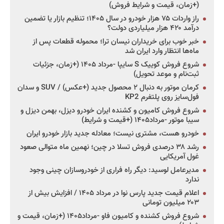
(+زمان، قیمت و شرایط فروش)
راز واردات ۷۵ هزار خودرو در سال ۱۴۰۵؛ تنظیم بازار یا تضمین
درآمد ۴۲۰ هزار میلیاردی دولت؟
خبر خوب برای خریداران نیسان ترا؛ محموله قطعات پس از
ماه‌ها انتظار وارد ایران شد
شروع فروش کوییک S سایپا -مرداد ۱۴۰۵ (+زمان، جزئیات
ثبت‌نام و موعد تحویل)
کرمان موتور به دنبال ۲ محصول جدید (+عکس) / SUV و سدان
فول‌سایز روی پلتفرم KP2
شروع فروش کامیون و کشنده ایران خودرو دیزل، بهمن دیزل و
سیبا موتور -مرداد۱۴۰۵ (+قیمت و شرایط)
خودرو هست، مشتری نیست؛ معادله جدید بازار خودرو ایران
رشد ۳۸ درصدی فروش تسلا در چین؛ نهمین ماه متوالی صعود
غول آمریکایی
مدیرعامل لوسید: دیگر راه فراری از خودروسازان چینی وجود
ندارد
اعلام قیمت جدید پارس نوا در مرداد ۱۴۰۵ / افزایش بیش از
۲۰۳ میلیون تومانی
شروع فروش کشنده و کامیون فاو -مرداد۱۴۰۵ (+زمان، قیمت و