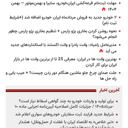
مهلت ثبت‌نام قرعه‌کشی ایران‌خودرو، سایپا و بهمن‌موتور — بهمن
۱۴۰۴
۲ خودرو جدید به فروش مردادماه ایران خودرو اضافه شد (+شرایط
ثبت نام)
نحوه روشن کردن بخاری پژو پارس + تنظیم بخاری پژو پارس چطور
انجام می‌شود؟
مدیرعامل زامیاد: وانت پادرا و وانت اکستند با استانداردهای جدید
می آید
بهترین وانت ها در ایران: معرفی 25 تا از برترین وانت ها در بازار
ایران برای کار کردن
علت صدای چرخ جلو ماشین هنگام دور زدن چیست؟ + عیب یابی و
راه حل ها
آخرین اخبار
برای تولید و واردات خودرو به چند گواهی اسقاط نیاز است؟
-مرداد۱۴۰۵ / جزئیات کامل اصلاحیه آیین‌نامه اجرایی ماده ۱۰
شرایط جدید فرایند ثبت سفارش خودروهای سواری اعلام شد
«تیر خلاص» به اقتصاد ایران با غفلت از حمل‌ونقل؛ هشدار
درباره آینده کریدورها و لجستیک