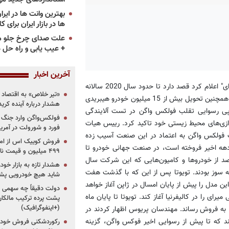
ها در بازار ایران برای ک
علت صدای چرخ جلو م
+ عیب یابی و راه حل 
آخرین اخبار
به گزارش «پرشین خودرو» به نقل از ایسنا، سازنده مدل هیدروژنی "میرای" اعلام کرد قصد دارد تا حدود سال 2020 سالانه
«تیر خلاص» به اقتصاد ا
بیش از 30 هزار خودروی هیدروژنی را تحویل دهد. این خودروساز ژاپنی همچنین تحویل بیش از 15 میلیون خودرو هیبریدی
هشدار درباره آینده کر
ی رسوایی تقلب فولکس‌ واگن در تست آلایندگی
فولکس‌واگن وارد جنگ پی
وازی‌های محیط زیستی خود تاکید کرد. رییس هیات
فورد و شورولت در آمریک
ب فولکس واگن به اعتماد در این صنعت آسیب زده
 کمتر از دو دهه اخیر فروخته است، در صنعت جهانی خودرو تا
۴۹۹ میلیون و قیمت نامشخص
گترین فروشنده خودروهای هیبریدی بوده است. حدود 14 درصد از خودروها و کامیون‌هایی که این شرکت سال
هشدار تازه به بازار خود
 سوز بودند. تویوتا پس از این که با گذشت هفت
شاید هیچ خودرویی پشت
 مدل را پیش از پایان امسال در ژاپن آغاز خواهد
دولت دقیقاً چه سهمی از 
 را در کالیفرنیا آغاز کند. تویوتا تا پایان ماه
پشت پرده ترکیب مالکان
(+اینفوگرافیک)
را به فروش رساند. مهندسان پریوس اظهار کردند در
د که تا پیش از رسوایی اخیر فوکس واگن، گزینه
رکوردشکنی فروش خودرو