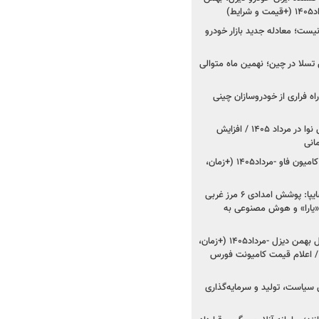
ط)
ت؛ معادله جدید بازار خودرو
وش تسلا در چین؛ نهمین ماه متوالی
اه فراری از خودروسازان چینی
اعلام قیمت جدید پارس نوا در مرداد ۱۴۰۵ / افزایش
شروع فروش کشنده و کامیون فاو -مرداد۱۴۰۵ (+زمان،
مدیرعامل امدادخودروسایپا: پوشش امدادی ۶ مرز غربی
رح اربعین ۱۴۰۵ / «یارا» و هوش مصنوعی به
شروع فروش ۸ محصول بهمن دیزل -مرداد۱۴۰۵ (+زمان،
 اعلام قیمت کامیونت فورس
 سیاست، تولید و سرمایه‌گذاری