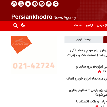
از خودرو
آرشیو
مقالات
پربحث ترین
فروش برای مردم و نمایندگی
فی شد (+مشخصات و جزئیات
 ایران‌خودرو، سایپا و
 مردادماه ایران خودرو اضافه
 پژو پارس + تنظیم بخاری
می‌شود؟
پادرا و وانت اکستند با
 آید