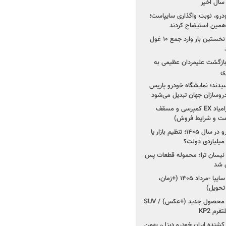
خودرو، نوبت واگذاری سایپاست؛
ی همین استیضاح کردند
۳ خودروساز چینی برای نخستین بار وارد جمع ۱۰ غول
د؛ بازگشت علیمردان عظیمی به
ی
سیدند؛ نمایشگاه خودرو پاریس
شروع فروش اقساطی زامیاد EX کمپرسی و مسقف
راز واردات ۷۵ هزار خودرو در سال ۱۴۰۵؛ تنظیم بازار یا
 نیسان ترا؛ محموله قطعات پس
ان شد
شروع فروش کوییک S سایپا -مرداد ۱۴۰۵ (+زمان،
 تحویل)
کرمان موتور به دنبال ۲ محصول جدید (+عکس) / SUV
رم KP2
شنده ایران خودرو دیزل، بهمن