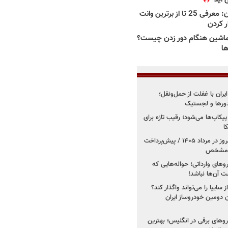
بهترین وانت ها در ایران: معرفی 25 تا از برترین وانت
ار کردن
اشین هنگام دور زدن چیست؟
ها
یران با غفلت از حمل‌ونقل؛
یدورها و لجستیک
کاپ‌ها می‌شود؛ رقیب تازه برای
ا
فروش کوییک اس از امروز در مرداد ۱۴۰۵ / پیش‌پرداخت
روهای وارداتی؛ حواله‌هایی که
 آن‌ها نباشد!
سایپا را می‌تواند واگذار کند؟
 دومین خودروساز ایران
های برقی در انگلیس؛ بهترین