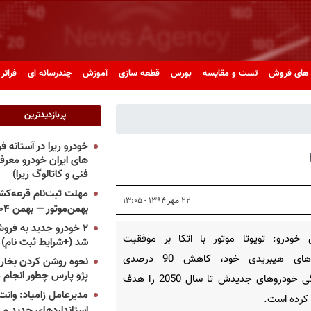
های فروش
تست و مقایسه
بورس
قطعه سازی
آموزش
چندرسانه ای
فراتر 
پربازدیدترین
خودرو ریرا در آستانه 
های ایران خودرو معر
فنی و کاتالوگ ریرا)
مهلت ثبت‌نام قرعه‌کشی
۲۲ مهر ۱۳۹۴ - ۱۳:۰۵
بهمن‌موتور — بهمن ۱۴۰۴
۲ خودرو جدید به فروش
 خودرو: تویوتا موتور با اتکا بر موفقیت
شد (+شرایط ثبت نام)
خودروهای هیبریدی خود، کاهش 90 درصدی
نحوه روشن کردن بخاری
پژو پارس چطور انجام 
آلایندگی خودروهای جدیدش تا سال 2050 را هدف
مدیرعامل زامیاد: وانت 
کرده است.
استانداردهای جدید می