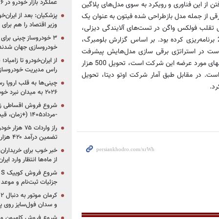
عملکرد بازار خودرو در ۶ سال اخیر
ن از این فناوری و رویکرد به سوی مدل‌های پلاگین
پزشکیان: بعد از ایران‌
رقی از جمله مدل بازطراحی شده فیتون به عنوان یک
وزیر اقتصاد را هم برا
 تقلب فولکس واگن در تست‌های آلایندگی دیزلی،
این شرکت برای عرضه 20 مدل برقی و پلاگین هیبریدی تا سال 2020 برنامه‌ریزی کرده بود. بر اساس گزارش بلومبرگ،
خودروسازی جهان شدند
 است در استراتژی برقی سازی مدل‌هایش پیشرفت
از ایران‌خودرو تا زامیا
بیشتری داشته است. جنرال موتورز که پلاگین هیبریدی وولت یکی از مدلهای مورد عرضه این شرکت است، تحویل 500 هزار
راس مدیریت خودروساز
تا سال 2017 را هدف‌گذاری کرده است. در مقابل طبق آمار شرکت اوتو دیتا، تحویل
چینی‌ها به قلب اروپا ر
۲۰۲۶ به میدان نبرد خودروسازان جهان تبدیل می‌شود
-مرداد۱۴۰۵ (+زمان، قیمت و شرایط فروش)
تضمین درآمد ۴۲۰ هزار میلیاردی دولت؟
خبر خوب برای خریداران
از ماه‌ها انتظار وارد ایر
جزئیات ثبت‌نام و موعد
و سدان فول‌سایز روی پلتف
شروع فروش کامیون و ک