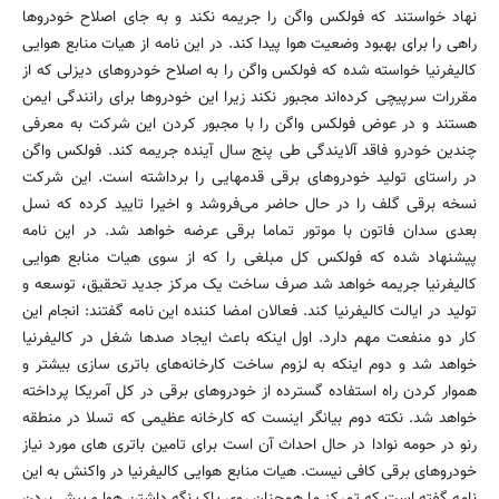
نهاد خواستند که فولکس واگن را جریمه نکند و به جای اصلاح خودروها
راهی را برای بهبود وضعیت هوا پیدا کند. در این نامه از هیات منابع هوایی
کالیفرنیا خواسته شده که فولکس واگن را به اصلاح خودروهای دیزلی که از
مقررات سرپیچی کرده‌اند مجبور نکند زیرا این خودروها برای رانندگی ایمن
هستند و در عوض فولکس واگن را با مجبور کردن این شرکت به معرفی
چندین خودرو فاقد آلایندگی طی پنج سال آینده جریمه کند. فولکس واگن
در راستای تولید خودروهای برقی قدمهایی را برداشته است. این شرکت
نسخه برقی گلف را در حال حاضر می‌فروشد و اخیرا تایید کرده که نسل
بعدی سدان فاتون با موتور تماما برقی عرضه خواهد شد. در این نامه
پیشنهاد شده که فولکس کل مبلغی را که از سوی هیات منابع هوایی
کالیفرنیا جریمه خواهد شد صرف ساخت یک مرکز جدید تحقیق، توسعه و
تولید در ایالت کالیفرنیا کند. فعالان امضا کننده این نامه گفتند: انجام این
کار دو منفعت مهم دارد. اول اینکه باعث ایجاد صدها شغل در کالیفرنیا
خواهد شد و دوم اینکه به لزوم ساخت کارخانه‌های باتری سازی بیشتر و
هموار کردن راه استفاده گسترده از خودروهای برقی در کل آمریکا پرداخته
خواهد شد. نکته دوم بیانگر اینست که کارخانه عظیمی که تسلا در منطقه
رنو در حومه نوادا در حال احداث آن است برای تامین باتری های مورد نیاز
خودروهای برقی کافی نیست. هیات منابع هوایی کالیفرنیا در واکنش به این
نامه گفته است که تمرکز ما همچنان روی پاک نگه داشتن هوا و پیش بردن