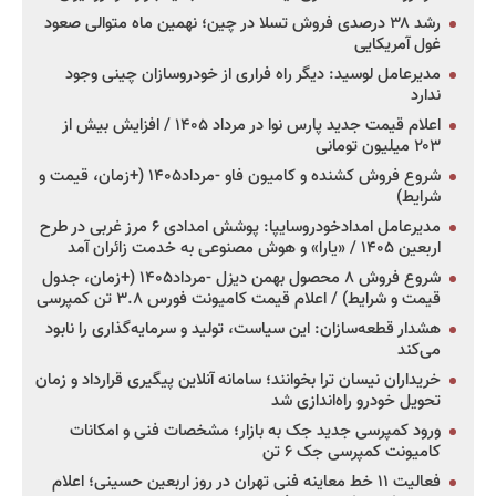
رشد ۳۸ درصدی فروش تسلا در چین؛ نهمین ماه متوالی صعود
غول آمریکایی
مدیرعامل لوسید: دیگر راه فراری از خودروسازان چینی وجود
ندارد
اعلام قیمت جدید پارس نوا در مرداد ۱۴۰۵ / افزایش بیش از
۲۰۳ میلیون تومانی
شروع فروش کشنده و کامیون فاو -مرداد۱۴۰۵ (+زمان، قیمت و
شرایط)
مدیرعامل امدادخودروسایپا: پوشش امدادی ۶ مرز غربی در طرح
اربعین ۱۴۰۵ / «یارا» و هوش مصنوعی به خدمت زائران آمد
شروع فروش ۸ محصول بهمن دیزل -مرداد۱۴۰۵ (+زمان، جدول
قیمت و شرایط) / اعلام قیمت کامیونت فورس ۳.۸ تن کمپرسی
هشدار قطعه‌سازان: این سیاست، تولید و سرمایه‌گذاری را نابود
می‌کند
خریداران نیسان ترا بخوانند؛ سامانه آنلاین پیگیری قرارداد و زمان
تحویل خودرو راه‌اندازی شد
ورود کمپرسی جدید جک به بازار؛ مشخصات فنی و امکانات
کامیونت کمپرسی جک ۶ تن
فعالیت ۱۱ خط معاینه فنی تهران در روز اربعین حسینی؛ اعلام