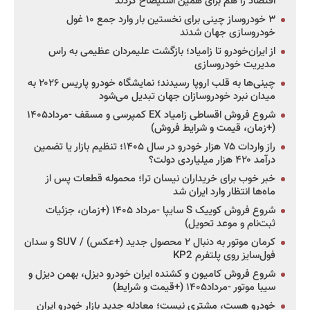
اقتصاد را هم برای همین استیضاح کردند
۳ خودروساز چینی برای نخستین بار وارد جمع ۱۰ غول
خودروسازی جهان شدند
از ایران‌خودرو تا زامیاد؛ بازگشت علیمردان عظیمی به راس
مدیریت خودروسازی
چینی‌ها به قلب اروپا رسیدند؛ نمایشگاه خودرو پاریس ۲۰۲۶ به
میدان نبرد خودروسازان جهان تبدیل می‌شود
شروع فروش اقساطی زامیاد EX کمپرسی و مسقف -مرداد۱۴۰۵
(+زمان، قیمت و شرایط فروش)
راز واردات ۷۵ هزار خودرو در سال ۱۴۰۵؛ تنظیم بازار یا تضمین
درآمد ۴۲۰ هزار میلیاردی دولت؟
خبر خوب برای خریداران نیسان ترا؛ محموله قطعات پس از
ماه‌ها انتظار وارد ایران شد
شروع فروش کوییک S سایپا -مرداد ۱۴۰۵ (+زمان، جزئیات
ثبت‌نام و موعد تحویل)
کرمان موتور به دنبال ۲ محصول جدید (+عکس) / SUV و سدان
فول‌سایز روی پلتفرم KP2
شروع فروش کامیون و کشنده ایران خودرو دیزل، بهمن دیزل و
سیبا موتور -مرداد۱۴۰۵ (+قیمت و شرایط)
خودرو هست، مشتری نیست؛ معادله جدید بازار خودرو ایران