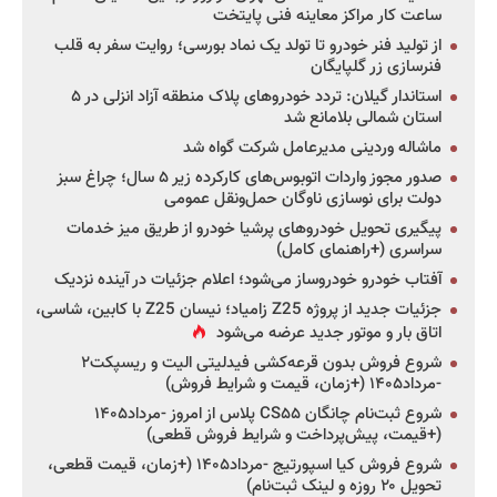
ساعت کار مراکز معاینه فنی پایتخت
از تولید فنر خودرو تا تولد یک نماد بورسی؛ روایت سفر به قلب
فنرسازی زر گلپایگان
استاندار گیلان: تردد خودروهای پلاک منطقه آزاد انزلی در ۵
استان شمالی بلامانع شد
ماشاله وردینی مدیرعامل شرکت گواه شد
صدور مجوز واردات اتوبوس‌های کارکرده زیر ۵ سال؛ چراغ سبز
دولت برای نوسازی ناوگان حمل‌ونقل عمومی
پیگیری تحویل خودروهای پرشیا خودرو از طریق میز خدمات
سراسری (+راهنمای کامل)
آفتاب خودرو خودروساز می‌شود؛ اعلام جزئیات در آینده نزدیک
جزئیات جدید از پروژه Z25 زامیاد؛ نیسان Z25 با کابین، شاسی،
اتاق بار و موتور جدید عرضه می‌شود
شروع فروش بدون قرعه‌کشی فیدلیتی الیت و ریسپکت۲
-مرداد۱۴۰۵ (+زمان، قیمت و شرایط فروش)
شروع ثبت‌نام چانگان CS۵۵ پلاس از امروز -مرداد۱۴۰۵
(+قیمت، پیش‌پرداخت و شرایط فروش قطعی)
شروع فروش کیا اسپورتیج -مرداد۱۴۰۵ (+زمان، قیمت قطعی،
تحویل ۲۰ روزه و لینک ثبت‌نام)