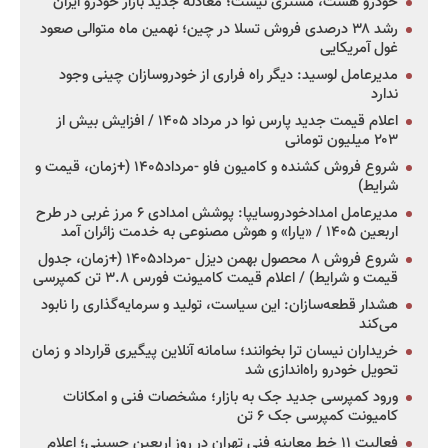
خودرو هست، مشتری نیست؛ معادله جدید بازار خودرو ایران
رشد ۳۸ درصدی فروش تسلا در چین؛ نهمین ماه متوالی صعود
غول آمریکایی
مدیرعامل لوسید: دیگر راه فراری از خودروسازان چینی وجود
ندارد
اعلام قیمت جدید پارس نوا در مرداد ۱۴۰۵ / افزایش بیش از
۲۰۳ میلیون تومانی
شروع فروش کشنده و کامیون فاو -مرداد۱۴۰۵ (+زمان، قیمت و
شرایط)
مدیرعامل امدادخودروسایپا: پوشش امدادی ۶ مرز غربی در طرح
اربعین ۱۴۰۵ / «یارا» و هوش مصنوعی به خدمت زائران آمد
شروع فروش ۸ محصول بهمن دیزل -مرداد۱۴۰۵ (+زمان، جدول
قیمت و شرایط) / اعلام قیمت کامیونت فورس ۳.۸ تن کمپرسی
هشدار قطعه‌سازان: این سیاست، تولید و سرمایه‌گذاری را نابود
می‌کند
خریداران نیسان ترا بخوانند؛ سامانه آنلاین پیگیری قرارداد و زمان
تحویل خودرو راه‌اندازی شد
ورود کمپرسی جدید جک به بازار؛ مشخصات فنی و امکانات
کامیونت کمپرسی جک ۶ تن
فعالیت ۱۱ خط معاینه فنی تهران در روز اربعین حسینی؛ اعلام