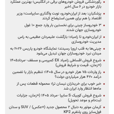
رکوردشکنی فروش خودروهای برقی در انگلیس؛ بهترین عملکرد
بازار خودرو در ۶ سال اخیر
پزشکیان: بعد از ایران‌خودرو، نوبت واگذاری سایپاست؛ وزیر
اقتصاد را هم برای همین استیضاح کردند
۳ خودروساز چینی برای نخستین بار وارد جمع ۱۰ غول
خودروسازی جهان شدند
از ایران‌خودرو تا زامیاد؛ بازگشت علیمردان عظیمی به راس
مدیریت خودروسازی
چینی‌ها به قلب اروپا رسیدند؛ نمایشگاه خودرو پاریس ۲۰۲۶ به
میدان نبرد خودروسازان جهان تبدیل می‌شود
شروع فروش اقساطی زامیاد EX کمپرسی و مسقف -مرداد۱۴۰۵
(+زمان، قیمت و شرایط فروش)
راز واردات ۷۵ هزار خودرو در سال ۱۴۰۵؛ تنظیم بازار یا تضمین
درآمد ۴۲۰ هزار میلیاردی دولت؟
خبر خوب برای خریداران نیسان ترا؛ محموله قطعات پس از
ماه‌ها انتظار وارد ایران شد
شروع فروش کوییک S سایپا -مرداد ۱۴۰۵ (+زمان، جزئیات
ثبت‌نام و موعد تحویل)
کرمان موتور به دنبال ۲ محصول جدید (+عکس) / SUV و سدان
فول‌سایز روی پلتفرم KP2