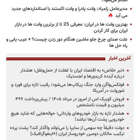
انجام می‌شود؟
مدیرعامل زامیاد: وانت پادرا و وانت اکستند با استانداردهای جدید
می آید
بهترین وانت ها در ایران: معرفی 25 تا از برترین وانت ها در بازار
ایران برای کار کردن
علت صدای چرخ جلو ماشین هنگام دور زدن چیست؟ + عیب یابی و
راه حل ها
آخرین اخبار
«تیر خلاص» به اقتصاد ایران با غفلت از حمل‌ونقل؛ هشدار
درباره آینده کریدورها و لجستیک
فولکس‌واگن وارد جنگ پیکاپ‌ها می‌شود؛ رقیب تازه برای فورد و
شورولت در آمریکا
فروش کوییک اس از امروز در مرداد ۱۴۰۵ / پیش‌پرداخت ۴۹۹
میلیون و قیمت نامشخص
هشدار تازه به بازار خودروهای وارداتی؛ حواله‌هایی که شاید هیچ
خودرویی پشت آن‌ها نباشد!
دولت دقیقاً چه سهمی از سایپا را می‌تواند واگذار کند؟ پشت پرده
ترکیب مالکان دومین خودروساز ایران (+اینفوگرافیک)