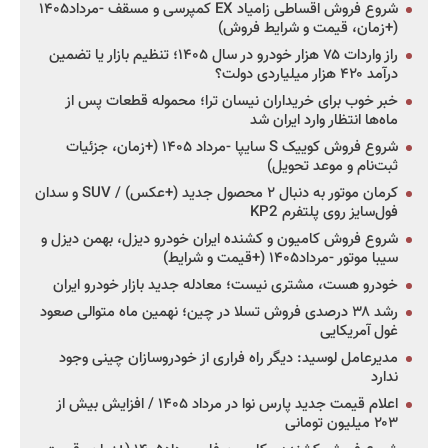
شروع فروش اقساطی زامیاد EX کمپرسی و مسقف -مرداد۱۴۰۵
(+زمان، قیمت و شرایط فروش)
راز واردات ۷۵ هزار خودرو در سال ۱۴۰۵؛ تنظیم بازار یا تضمین
درآمد ۴۲۰ هزار میلیاردی دولت؟
خبر خوب برای خریداران نیسان ترا؛ محموله قطعات پس از
ماه‌ها انتظار وارد ایران شد
شروع فروش کوییک S سایپا -مرداد ۱۴۰۵ (+زمان، جزئیات
ثبت‌نام و موعد تحویل)
کرمان موتور به دنبال ۲ محصول جدید (+عکس) / SUV و سدان
فول‌سایز روی پلتفرم KP2
شروع فروش کامیون و کشنده ایران خودرو دیزل، بهمن دیزل و
سیبا موتور -مرداد۱۴۰۵ (+قیمت و شرایط)
خودرو هست، مشتری نیست؛ معادله جدید بازار خودرو ایران
رشد ۳۸ درصدی فروش تسلا در چین؛ نهمین ماه متوالی صعود
غول آمریکایی
مدیرعامل لوسید: دیگر راه فراری از خودروسازان چینی وجود
ندارد
اعلام قیمت جدید پارس نوا در مرداد ۱۴۰۵ / افزایش بیش از
۲۰۳ میلیون تومانی