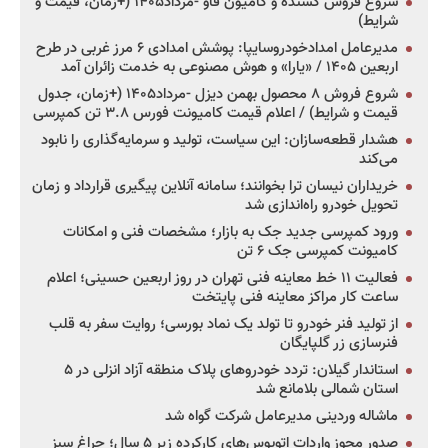
شروع فروش کشنده و کامیون فاو -مرداد۱۴۰۵ (+زمان، قیمت و
شرایط)
مدیرعامل امدادخودروسایپا: پوشش امدادی ۶ مرز غربی در طرح
اربعین ۱۴۰۵ / «یارا» و هوش مصنوعی به خدمت زائران آمد
شروع فروش ۸ محصول بهمن دیزل -مرداد۱۴۰۵ (+زمان، جدول
قیمت و شرایط) / اعلام قیمت کامیونت فورس ۳.۸ تن کمپرسی
هشدار قطعه‌سازان: این سیاست، تولید و سرمایه‌گذاری را نابود
می‌کند
خریداران نیسان ترا بخوانند؛ سامانه آنلاین پیگیری قرارداد و زمان
تحویل خودرو راه‌اندازی شد
ورود کمپرسی جدید جک به بازار؛ مشخصات فنی و امکانات
کامیونت کمپرسی جک ۶ تن
فعالیت ۱۱ خط معاینه فنی تهران در روز اربعین حسینی؛ اعلام
ساعت کار مراکز معاینه فنی پایتخت
از تولید فنر خودرو تا تولد یک نماد بورسی؛ روایت سفر به قلب
فنرسازی زر گلپایگان
استاندار گیلان: تردد خودروهای پلاک منطقه آزاد انزلی در ۵
استان شمالی بلامانع شد
ماشاله وردینی مدیرعامل شرکت گواه شد
صدور مجوز واردات اتوبوس‌های کارکرده زیر ۵ سال؛ چراغ سبز