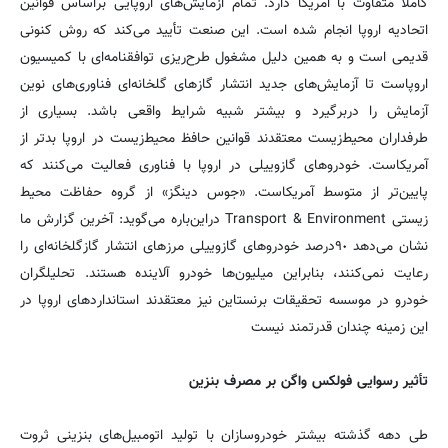
کاملا متفاوت با آمریکا دارد. تمام آزمایش‌های اروپایی براساس قوانین
اتحادیه اروپا انجام شده است. این صنعت تأیید می‌کند که روش کنونی
قدیمی است و به همین دلیل مشغول طرح‌ریزی توافقنامه‌ای با کمیسیون
اروپاست تا آزمایش‌های جدید انتشار گازهای گلخانه‌ای فناوری‌های نوین
آزمایش را دربرگیرد و بیشتر شبیه شرایط واقعی باشد. بسیاری از
طرفداران محیط‌زیست معتقدند قوانین حافظ محیط‌زیست در اروپا بدتر از
آمریکاست. خودروهای گازوییلی در اروپا با فناوری فعالیت می‌کنند که
پایین‌تر از متوسط آمریکاست. «جوس دینگز» از گروه حفاظت محیط
زیستی Transport & Environment دراین‌باره می‌گوید: آخرین گزارش ما
نشان می‌دهد ٩٠‌درصد خودروهای گازوییلی مرزهای انتشار گازگلخانه‌ای را
رعایت نمی‌کنند، بنابراین میلیون‌ها خودرو آلاینده هستند. تحلیلگران
خودرو در موسسه تحقیقات برنستاین نیز معتقدند استانداردهای اروپا در
این زمینه چندان قدرتمند نیست
تأثیر رسوایی فولکس واگن بر مصرف بنزین
طی دهه گذشته بیشتر خودروسازان با تولید اتومبیل‌های بنزینی ثروت