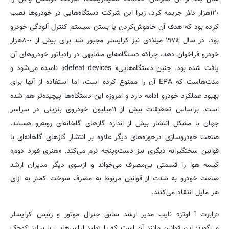
١٢٠‌هزار دلار جریمه کرد، زیرا این شرکت دستگاه‌هایی در خودروها نصب
کرده بود که هدف آن خاموش‌کردن یا بستن سیستم کنترل آلودگی خودرو
بود. در‌ سال ١٩٧٤ میلادی نیز کرایسلر مجبور شد برای بیش از ٨٠٠هزار
خودرو فراخوان دهد، چراکه دستگاه‌های مشابهی در رادیاتور خودروهای آن
یافت شده بود. چنین دستگاه‌هایی« defeat devices» نامیده می‌شود و
مدت‌هاست که EPA آن را ممنوع کرده است، اما استفاده از آنها برای
بهبود عملکرد خودرو ادامه دارد و امروزه این دستگاه‌ها پیچیده‌تر هم شده
است. براساس تحقیقات بیش از ١١‌میلیون خودروی بنزینی در سراسر
جهان با مشکل انتشار بیش از اندازه گازهای گلخانه‌ای روبه‌رو هستند.
صنعت خودروسازی درحوزه‌های دیگر علاوه بر انتشار گازهای گلخانه‌ای با
قوانین سختگیرانه دیگری نیز دست‌وپنجه نرم می‌کند. «هنری فورد دوم»
کیسه هوا را قسمتی بی‌مصرف می‌خواند و ازسوی دیگر مدیران ارشد
صنعت خودرو به شدت از قوانین مربوط به مصرف سوخت کمتر به ازای
هر مایل انتقاد می‌کنند.
«رابرت آ لوتز» نایب مدیر ارشد سابق جنرال موتور و رئیس کرایسلر
می‌گوید: این قوانین مانند آن است که با تولید لباس‌هایی با سایز کوچک