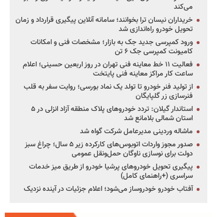
می‌کند
خریداران نیسان ترا بخوانند؛ سامانه آنلاین پیگیری قرارداد و زمان
تحویل خودرو راه‌اندازی شد
ورود کمپرسی جدید جک به بازار؛ مشخصات فنی و امکانات
کامیونت کمپرسی جک ۶ تن
فعالیت ۱۱ خط معاینه فنی تهران در روز اربعین حسینی؛ اعلام
ساعت کار مراکز معاینه فنی پایتخت
از تولید فنر خودرو تا تولد یک نماد بورسی؛ روایت سفر به قلب
فنرسازی زر گلپایگان
استاندار گیلان: تردد خودروهای پلاک منطقه آزاد انزلی در ۵
استان شمالی بلامانع شد
ماشاله وردینی مدیرعامل شرکت گواه شد
صدور مجوز واردات اتوبوس‌های کارکرده زیر ۵ سال؛ چراغ سبز
دولت برای نوسازی ناوگان حمل‌ونقل عمومی
پیگیری تحویل خودروهای پرشیا خودرو از طریق میز خدمات
سراسری (+راهنمای کامل)
آفتاب خودرو خودروساز می‌شود؛ اعلام جزئیات در آینده نزدیک