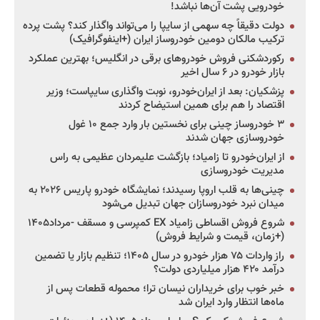
خودرویی پشت آن‌ها نباشد!
دولت دقیقاً چه سهمی از سایپا را می‌تواند واگذار کند؟ پشت پرده
ترکیب مالکان دومین خودروساز ایران (+اینفوگرافیک)
رکوردشکنی فروش خودروهای برقی در انگلیس؛ بهترین عملکرد
بازار خودرو در ۶ سال اخیر
پزشکیان: بعد از ایران‌خودرو، نوبت واگذاری سایپاست؛ وزیر
اقتصاد را هم برای همین استیضاح کردند
۳ خودروساز چینی برای نخستین بار وارد جمع ۱۰ غول
خودروسازی جهان شدند
از ایران‌خودرو تا زامیاد؛ بازگشت علیمردان عظیمی به راس
مدیریت خودروسازی
چینی‌ها به قلب اروپا رسیدند؛ نمایشگاه خودرو پاریس ۲۰۲۶ به
میدان نبرد خودروسازان جهان تبدیل می‌شود
شروع فروش اقساطی زامیاد EX کمپرسی و مسقف -مرداد۱۴۰۵
(+زمان، قیمت و شرایط فروش)
راز واردات ۷۵ هزار خودرو در سال ۱۴۰۵؛ تنظیم بازار یا تضمین
درآمد ۴۲۰ هزار میلیاردی دولت؟
خبر خوب برای خریداران نیسان ترا؛ محموله قطعات پس از
ماه‌ها انتظار وارد ایران شد