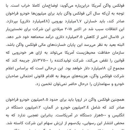
فولکس واگن آمریکا دراین‌باره می‌گوید: اوضاع‌مان کاملا خراب است. با
توجه به آن‌که‌ سال آتی فولکس واگن باید برای میلیون‌ها خودرو فراخوان
صادر کند، باید خسارتی ٦,٧‌میلیارد یورویی (٤٨میلیارد دلاری) بپردازد.
این اتفاقات سبب شد در اکتبر ٢٠١٥ میلادی این شرکت برای نخستین‌بار
در ١٥‌سال اخیر از کاهش ٢.٥‌میلیارد دلاری درآمد سه‌ماهه خود خبر دهد.
البته بعید به نظر می‌رسد این پایان خسارت‌های مالی فولکس واگن باشد.
سازمان حفاظت محیط‌زیست آمریکا می‌تواند به ازای هر خودرویی که
قوانین را نقض می‌کند، شرکت تولید‌کننده را ٣٧٥٠٠دلار جریمه کند که
مجموع آن ١٨‌میلیارد دلار خواهد بود. این درحالی است که براساس اعلام
شرکت فولکس واگن، هزینه‌های مربوط به اقدام قانونی احتمالی صاحبان
خودرو و سهامداران را درحال حاضر نمی‌توان تخمین زد.
همچنین فولکس واگن در اروپا باید برای حدود ٨.٥‌میلیون خودرو فراخوان
صادر کند که شامل ٢.٤‌میلیون خودرو در آلمان، ١.٢‌میلیون دستگاه در
انگلیس و ٥٠٠هزار دستگاه در آمریکاست. بنابراین تعجبی ندارد که به
محض انتشار این رسوایی، یک‌سوم از ارزش سهام این شرکت کاسته شد.