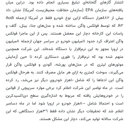
انتشار گازهای گلخانه‌ای تبلیغ بسیاری انجام داده بود. دراین میان
یافته‌های سازمان EPA (سازمان حفاظت محیط‌زیست آمریکا) نشان داد
بیش از ٤٨٢‌هزار دستگاه ازاین نوع خودرو فقط در آمریکا ازجمله Audi
A٣ که توسط فولکس واگن ساخته شده و مدل‌های جتا، بیتل، گلف و
پاسات این کارخانه دچار این معضل هستند. پس از این ماجرا فولکس
واگن اعتراف کرد حدود ١١‌میلیون خودرو در سراسر جهان ازجمله ٨‌میلیون
در اروپا مجهز به این نرم‌افزار یا دستگاه شده‌اند. این شرکت همچنین
متهم شده بود که نرم‌افزار را طوری دستکاری کرده تا حین آزمایش
موتورهای لیتری که در مدل‌های پورشه، آئودی و فولکس واگن قرار
می‌گیرند، سوخت کمتری به ازای هر مایل مصرف کنند. به‌ هرحال فولکس
واگن این ادعاها را که شامل ١٠‌هزار خودروی دیگر نیز می‌شد، رد کرده
است. در ماه نوامبر این شرکت اعلام کرد برخی موارد سرپیچی از قوانین
را در خودروهایش یافته که مربوط به اندازه‌گیری سطح دی‌اکسیدکربن
است و احتمالا شامل ٨٠٠‌هزار خودرو در اروپا شود اما در ماه دسامبر
اعلام شد که تحقیقات دیگر نشان داده فقط ٣٦‌هزار دستگاهی که این
شرکت سالانه تولید می‌کند، دچار این مشکل هستند.