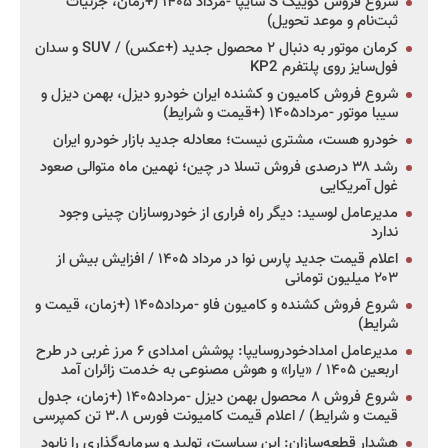
شروع فروش کوییک S سایپا -مرداد ۱۴۰۵ (+زمان، جزئیات
ثبت‌نام و موعد تحویل)
کرمان موتور به دنبال ۲ محصول جدید (+عکس) / SUV و سدان
فول‌سایز روی پلتفرم KP2
شروع فروش کامیون و کشنده ایران خودرو دیزل، بهمن دیزل و
سیبا موتور -مرداد۱۴۰۵ (+قیمت و شرایط)
خودرو هست، مشتری نیست؛ معادله جدید بازار خودرو ایران
رشد ۳۸ درصدی فروش تسلا در چین؛ نهمین ماه متوالی صعود
غول آمریکایی
مدیرعامل لوسید: دیگر راه فراری از خودروسازان چینی وجود
ندارد
اعلام قیمت جدید پارس نوا در مرداد ۱۴۰۵ / افزایش بیش از
۲۰۳ میلیون تومانی
شروع فروش کشنده و کامیون فاو -مرداد۱۴۰۵ (+زمان، قیمت و
شرایط)
مدیرعامل امدادخودروسایپا: پوشش امدادی ۶ مرز غربی در طرح
اربعین ۱۴۰۵ / «یارا» و هوش مصنوعی به خدمت زائران آمد
شروع فروش ۸ محصول بهمن دیزل -مرداد۱۴۰۵ (+زمان، جدول
قیمت و شرایط) / اعلام قیمت کامیونت فورس ۳.۸ تن کمپرسی
هشدار قطعه‌سازان: این سیاست، تولید و سرمایه‌گذاری را نابود