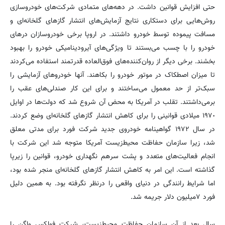
حتی افزایش قوانین داشت. در دهه‌های متمادی شرکت‌های خودروسازی
روش‌هایی برای دستکاری نتایج آزمایش‌های انتشار گازهای گلخانه‌ای و
مسافت پیموده توسط خودرو داشتند. در اروپا برخی خودروسازان درهای
خودرو را با چسب می‌بستند تا ویژگی‌های آیرودینامیکی خودرو را بهبود
بخشند. برخی دیگر از روان‌کننده‌های فوق‌العاده قدرتمند استفاده می‌کردند
تا میزان اصطکاک در موتور خودرو را بکاهند. آنها خودروهای آزمایشی را
سبک‌تر از حد معمول می‌ساختند و برای این کار صندلی‌های عقب را
برمی‌داشتند. تقلب در آمریکا به محض آن شروع شد که دولت‌ها در اوایل
١٩٧٠ میلادی قوانینی را برای کاهش انتشار گازهای گلخانه‌ای وضع کردند.
در سال ١٩٧٢ گواهینامه خودروی جدید شرکت فورد برای مدتی معلق
شد، زیرا سازمان حفاظت محیط‌زیست آمریکا متوجه شد این شرکت با
انجام فعالیت‌های متعدد و پشت سرهم نگهداری خودرو، قوانین را زیرپا
گذاشته است. این امر به کاهش انتشار گازهای گلخانه‌ای منجر شده بود،
اما شرایط رانندگی در دنیای واقعی را درنظر نگرفته بود. به همین دلیل
فورد ٧‌میلیون دلار جریمه شد.‌
سال بعد از آن سازمان حفاظت محیط‌زیست، شرکت فولکس واگن را