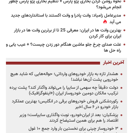
نحوه روشن کردن بخاری پژو پارس + تنظیم بخاری پژو پارس چطور
انجام می‌شود؟
مدیرعامل زامیاد: وانت پادرا و وانت اکستند با استانداردهای جدید
می آید
بهترین وانت ها در ایران: معرفی 25 تا از برترین وانت ها در بازار
ایران برای کار کردن
علت صدای چرخ جلو ماشین هنگام دور زدن چیست؟ + عیب یابی و
راه حل ها
آخرین اخبار
هشدار تازه به بازار خودروهای وارداتی؛ حواله‌هایی که شاید هیچ
خودرویی پشت آن‌ها نباشد!
دولت دقیقاً چه سهمی از سایپا را می‌تواند واگذار کند؟ پشت پرده
ترکیب مالکان دومین خودروساز ایران (+اینفوگرافیک)
رکوردشکنی فروش خودروهای برقی در انگلیس؛ بهترین عملکرد
بازار خودرو در ۶ سال اخیر
پزشکیان: بعد از ایران‌خودرو، نوبت واگذاری سایپاست؛ وزیر
اقتصاد را هم برای همین استیضاح کردند
۳ خودروساز چینی برای نخستین بار وارد جمع ۱۰ غول