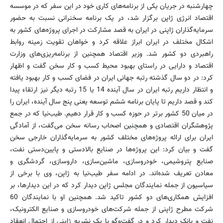
چهارشنبه در جریان یکی از برنامه‌های کاری خود در این سفر که در موسسه
اقتصاد انرژی ژاپن برگزار شد، در یک برنامه سخنرانی نسبت به حضور
سرمایه‌گذاران ژاپنی در ایران به قصد مشارکت در اجرای پروژه‌های کشور به
اشکال مختلف در ایران ابراز علاقه کرد و خواهان تقویت زمینه روابط
راهبردی دو کشور شد. وزیر اقتصاد همچنین از برنامه‌ریزی‌های وزارت
اقتصاد و دارایی در راستای بهبود محیط کسب و کار سخن گفت و اظهار
کرد: در دو سال گذشته رتبه جهانی ایران در فضای کسب و کار بهبود یافته
و انتظار داریم رتبه ایران در سال آینده 14 یا 15 رتبه دیگر نیز ارتقاء پیدا
کند و قصد داریم تا پایان برنامه ششم توسعه یعنی پنج سال آینده، ایران را
در میان 50 کشور برتر در حوزه کسب و کار قرار دهیم. طیب‌نیا که در جمع
پژوهشگران اقتصادی و همچنین اصحاب رسانه سخن می‌گفت، از آمادگی
ایران برای ارائه پروژه‌های مختلف کشور به سرمایه‌گذاران خارجی سخن
گفت و بیان کرد: این پروژه‌ها در صنایع بالادستی و پایین‌دستی نفت،
صنایع پتروشیمی، خودروسازی، ماشین‌سازی، داروسازی، گردشگری و
معادن تعریف شده‌اند. در ادامه سفر طیب‌نیا به ژاپن، وی با برخی از
سیاسیون از جمله نمایندگان مجلس ژاپن دیدار کرد که در این دیدارها، بر
افزایش همکاری‌های دو کشور تاکید شد. همچنین او با نمایندگان 60
شرکت مطرح ژاپنی از جمله شرکت‌های خودروسازی و صنایع الکترونیک،
نفت و بانک دیدار کرد و در گفت‌وگو با یک نشریه‌ ژاپنی از احتمال انعقاد