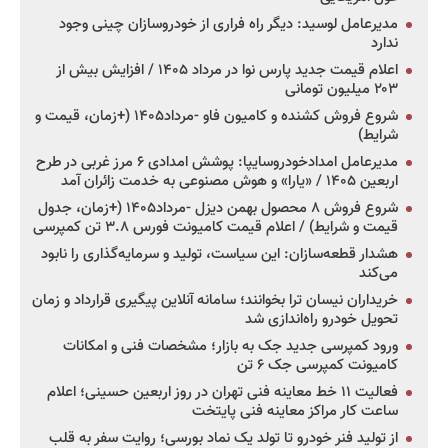
مدیرعامل لوسید: دیگر راه فراری از خودروسازان چینی وجود
ندارد
اعلام قیمت جدید پارس نوا در مرداد ۱۴۰۵ / افزایش بیش از
۲۰۳ میلیون تومانی
شروع فروش کشنده و کامیون فاو -مرداد۱۴۰۵ (+زمان، قیمت و
شرایط)
مدیرعامل امدادخودروسایپا: پوشش امدادی ۶ مرز غربی در طرح
اربعین ۱۴۰۵ / «یارا» و هوش مصنوعی به خدمت زائران آمد
شروع فروش ۸ محصول بهمن دیزل -مرداد۱۴۰۵ (+زمان، جدول
قیمت و شرایط) / اعلام قیمت کامیونت فورس ۳.۸ تن کمپرسی
هشدار قطعه‌سازان: این سیاست، تولید و سرمایه‌گذاری را نابود
می‌کند
خریداران نیسان ترا بخوانند؛ سامانه آنلاین پیگیری قرارداد و زمان
تحویل خودرو راه‌اندازی شد
ورود کمپرسی جدید جک به بازار؛ مشخصات فنی و امکانات
کامیونت کمپرسی جک ۶ تن
فعالیت ۱۱ خط معاینه فنی تهران در روز اربعین حسینی؛ اعلام
ساعت کار مراکز معاینه فنی پایتخت
از تولید فنر خودرو تا تولد یک نماد بورسی؛ روایت سفر به قلب