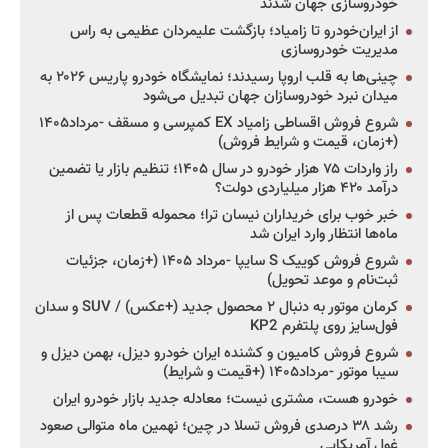
خودروسازی جهان شدند
از ایران‌خودرو تا زامیاد؛ بازگشت علیمردان عظیمی به راس
مدیریت خودروسازی
چینی‌ها به قلب اروپا رسیدند؛ نمایشگاه خودرو پاریس ۲۰۲۶ به
میدان نبرد خودروسازان جهان تبدیل می‌شود
شروع فروش اقساطی زامیاد EX کمپرسی و مسقف -مرداد۱۴۰۵
(+زمان، قیمت و شرایط فروش)
راز واردات ۷۵ هزار خودرو در سال ۱۴۰۵؛ تنظیم بازار یا تضمین
درآمد ۴۲۰ هزار میلیاردی دولت؟
خبر خوب برای خریداران نیسان ترا؛ محموله قطعات پس از
ماه‌ها انتظار وارد ایران شد
شروع فروش کوییک S سایپا -مرداد ۱۴۰۵ (+زمان، جزئیات
ثبت‌نام و موعد تحویل)
کرمان موتور به دنبال ۲ محصول جدید (+عکس) / SUV و سدان
فول‌سایز روی پلتفرم KP2
شروع فروش کامیون و کشنده ایران خودرو دیزل، بهمن دیزل و
سیبا موتور -مرداد۱۴۰۵ (+قیمت و شرایط)
خودرو هست، مشتری نیست؛ معادله جدید بازار خودرو ایران
رشد ۳۸ درصدی فروش تسلا در چین؛ نهمین ماه متوالی صعود
غول آمریکایی