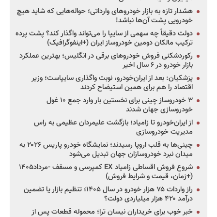
هشدار تازه به بازار خودروهای وارداتی؛ حواله‌هایی که شاید هیچ
خودرویی پشت آن‌ها نباشد!
دولت دقیقاً چه سهمی از سایپا را می‌تواند واگذار کند؟ پشت پرده
ترکیب مالکان دومین خودروساز ایران (+اینفوگرافیک)
رکوردشکنی فروش خودروهای برقی در انگلیس؛ بهترین عملکرد
بازار خودرو در ۶ سال اخیر
پزشکیان: بعد از ایران‌خودرو، نوبت واگذاری سایپاست؛ وزیر
اقتصاد را هم برای همین استیضاح کردند
۳ خودروساز چینی برای نخستین بار وارد جمع ۱۰ غول
خودروسازی جهان شدند
از ایران‌خودرو تا زامیاد؛ بازگشت علیمردان عظیمی به راس
مدیریت خودروسازی
چینی‌ها به قلب اروپا رسیدند؛ نمایشگاه خودرو پاریس ۲۰۲۶ به
میدان نبرد خودروسازان جهان تبدیل می‌شود
شروع فروش اقساطی زامیاد EX کمپرسی و مسقف -مرداد۱۴۰۵
(+زمان، قیمت و شرایط فروش)
راز واردات ۷۵ هزار خودرو در سال ۱۴۰۵؛ تنظیم بازار یا تضمین
درآمد ۴۲۰ هزار میلیاردی دولت؟
خبر خوب برای خریداران نیسان ترا؛ محموله قطعات پس از