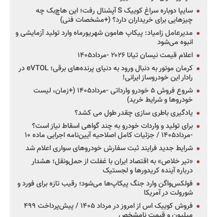
سایپا دوباره سراغ کوییک S آپشنال رفت؛ این هاچ‌بک چه
چیزهایی برای خریداران دارد؟ (+مشخصات فنی)
مدیرعامل زامیاد: پیکاپ هامون شهریورماه وارد تولید آزمایشی و
انبوه می‌شود
اعلام قیمت نیسان تیانا ۲۰۲۶ -مرداد۱۴۰۵
کرمان موتور به دنبال ورود به دنیای پرنده‌های برقی؛ eVTOL در
رادار این خودروساز ایرانی!
شروع فروش ۵ خودرو وارداتی -مرداد۱۴۰۵ (+زمان، لیست
خودروها و شرایط خرید)
یادگیری باطری سازی چقدر طول می کشد؟
برای تولید و واردات خودرو به چند گواهی اسقاط نیاز است؟
-مرداد۱۴۰۵ / جزئیات کامل اصلاحیه آیین‌نامه اجرایی ماده ۱۰
شرایط جدید فرایند ثبت سفارش خودروهای سواری اعلام شد
«تیر خلاص» به اقتصاد ایران با غفلت از حمل‌ونقل؛ هشدار
درباره آینده کریدورها و لجستیک
فولکس‌واگن وارد جنگ پیکاپ‌ها می‌شود؛ رقیب تازه برای فورد و
شورولت در آمریکا
فروش کوییک اس از امروز در مرداد ۱۴۰۵ / پیش‌پرداخت ۴۹۹
میلیون و قیمت نامشخص