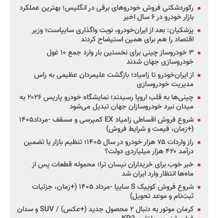
رکوردشکنی فروش خودروهای برقی در انگلیس؛ بهترین عملکرد
بازار خودرو در ۶ سال اخیر
پزشکیان: بعد از ایران‌خودرو، نوبت واگذاری سایپاست؛ وزیر
اقتصاد را هم برای همین استیضاح کردند
۳ خودروساز چینی برای نخستین بار وارد جمع ۱۰ غول
خودروسازی جهان شدند
از ایران‌خودرو تا زامیاد؛ بازگشت علیمردان عظیمی به راس
مدیریت خودروسازی
چینی‌ها به قلب اروپا رسیدند؛ نمایشگاه خودرو پاریس ۲۰۲۶ به
میدان نبرد خودروسازان جهان تبدیل می‌شود
شروع فروش اقساطی زامیاد EX کمپرسی و مسقف -مرداد۱۴۰۵
(+زمان، قیمت و شرایط فروش)
راز واردات ۷۵ هزار خودرو در سال ۱۴۰۵؛ تنظیم بازار یا تضمین
درآمد ۴۲۰ هزار میلیاردی دولت؟
خبر خوب برای خریداران نیسان ترا؛ محموله قطعات پس از
ماه‌ها انتظار وارد ایران شد
شروع فروش کوییک S سایپا -مرداد ۱۴۰۵ (+زمان، جزئیات
ثبت‌نام و موعد تحویل)
کرمان موتور به دنبال ۲ محصول جدید (+عکس) / SUV و سدان