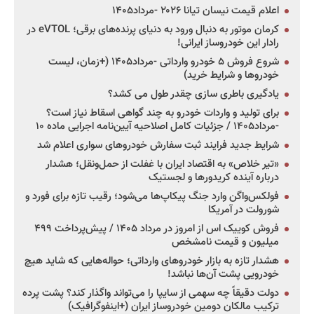
اعلام قیمت نیسان تیانا ۲۰۲۶ -مرداد۱۴۰۵
کرمان موتور به دنبال ورود به دنیای پرنده‌های برقی؛ eVTOL در
رادار این خودروساز ایرانی!
شروع فروش ۵ خودرو وارداتی -مرداد۱۴۰۵ (+زمان، لیست
خودروها و شرایط خرید)
یادگیری باطری سازی چقدر طول می کشد؟
برای تولید و واردات خودرو به چند گواهی اسقاط نیاز است؟
-مرداد۱۴۰۵ / جزئیات کامل اصلاحیه آیین‌نامه اجرایی ماده ۱۰
شرایط جدید فرایند ثبت سفارش خودروهای سواری اعلام شد
«تیر خلاص» به اقتصاد ایران با غفلت از حمل‌ونقل؛ هشدار
درباره آینده کریدورها و لجستیک
فولکس‌واگن وارد جنگ پیکاپ‌ها می‌شود؛ رقیب تازه برای فورد و
شورولت در آمریکا
فروش کوییک اس از امروز در مرداد ۱۴۰۵ / پیش‌پرداخت ۴۹۹
میلیون و قیمت نامشخص
هشدار تازه به بازار خودروهای وارداتی؛ حواله‌هایی که شاید هیچ
خودرویی پشت آن‌ها نباشد!
دولت دقیقاً چه سهمی از سایپا را می‌تواند واگذار کند؟ پشت پرده
ترکیب مالکان دومین خودروساز ایران (+اینفوگرافیک)