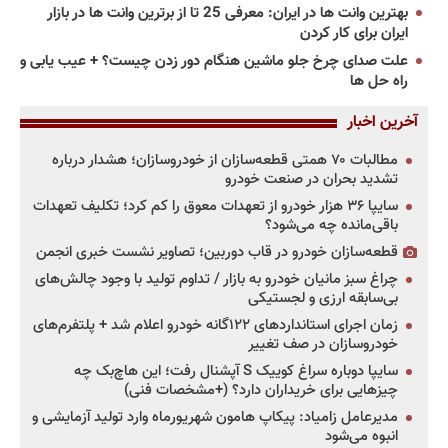
بهترین وانت ها در ایران: معرفی 25 تا از برترین وانت ها در بازار
ایران برای کار کردن
علت صدای چرخ جلو ماشین هنگام دور زدن چیست؟ + عیب یابی و
راه حل ها
آخرین اخبار
مطالبات ۷۰ همتی قطعه‌سازان از خودروسازان؛ هشدار درباره
تشدید بحران در صنعت خودرو
سایپا ۳۶ هزار خودرو از تعهدات معوق را کم کرد؛ تکلیف تعهدات
باقی‌مانده چه می‌شود؟
قطعه‌سازان خودرو در قاب دوربین؛ تصاویر نشست خبری انجمن
چراغ سبز مانیان خودرو به بازار / تداوم تولید با وجود چالش‌های
بی‌سابقه ارزی و لجستیکی
زمان اجرای استانداردهای ۱۲۲گانه خودرو اعلام شد + پلتفرم‌های
خودروسازان در صف تغییر
سایپا دوباره سراغ کوییک S آپشنال رفت؛ این هاچ‌بک چه
چیزهایی برای خریداران دارد؟ (+مشخصات فنی)
مدیرعامل زامیاد: پیکاپ هامون شهریورماه وارد تولید آزمایشی و
انبوه می‌شود