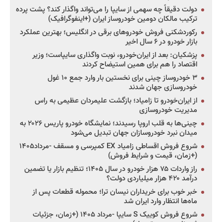
دولت دقیقاً چه سهمی از سایپا را می‌تواند واگذار کند؟ پشت پرده
ترکیب مالکان دومین خودروساز ایران (+اینفوگرافیک)
رکوردشکنی فروش خودروهای برقی در انگلیس؛ بهترین عملکرد
بازار خودرو در ۶ سال اخیر
پزشکیان: بعد از ایران‌خودرو، نوبت واگذاری سایپاست؛ وزیر
اقتصاد را هم برای همین استیضاح کردند
۳ خودروساز چینی برای نخستین بار وارد جمع ۱۰ غول
خودروسازی جهان شدند
از ایران‌خودرو تا زامیاد؛ بازگشت علیمردان عظیمی به راس
مدیریت خودروسازی
چینی‌ها به قلب اروپا رسیدند؛ نمایشگاه خودرو پاریس ۲۰۲۶ به
میدان نبرد خودروسازان جهان تبدیل می‌شود
شروع فروش اقساطی زامیاد EX کمپرسی و مسقف -مرداد۱۴۰۵
(+زمان، قیمت و شرایط فروش)
راز واردات ۷۵ هزار خودرو در سال ۱۴۰۵؛ تنظیم بازار یا تضمین
درآمد ۴۲۰ هزار میلیاردی دولت؟
خبر خوب برای خریداران نیسان ترا؛ محموله قطعات پس از
ماه‌ها انتظار وارد ایران شد
شروع فروش کوییک S سایپا -مرداد ۱۴۰۵ (+زمان، جزئیات