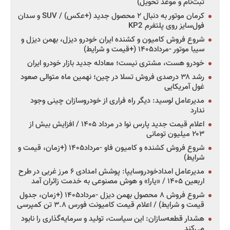
ثبت‌نام و موعد تحویل)
کرمان موتور به دنبال ۲ محصول جدید (+عکس) / SUV و سدان
فول‌سایز روی پلتفرم KP2
شروع فروش کامیون و کشنده ایران خودرو دیزل، بهمن دیزل و
سیبا موتور -مرداد۱۴۰۵ (+قیمت و شرایط)
خودرو هست، مشتری نیست؛ معادله جدید بازار خودرو ایران
رشد ۳۸ درصدی فروش تسلا در چین؛ نهمین ماه متوالی صعود
غول آمریکایی
مدیرعامل لوسید: دیگر راه فراری از خودروسازان چینی وجود
ندارد
اعلام قیمت جدید پارس نوا در مرداد ۱۴۰۵ / افزایش بیش از
۲۰۳ میلیون تومانی
شروع فروش کشنده و کامیون فاو -مرداد۱۴۰۵ (+زمان، قیمت و
شرایط)
مدیرعامل امدادخودروسایپا: پوشش امدادی ۶ مرز غربی در طرح
اربعین ۱۴۰۵ / «یارا» و هوش مصنوعی به خدمت زائران آمد
شروع فروش ۸ محصول بهمن دیزل -مرداد۱۴۰۵ (+زمان، جدول
قیمت و شرایط) / اعلام قیمت کامیونت فورس ۳.۸ تن کمپرسی
هشدار قطعه‌سازان: این سیاست، تولید و سرمایه‌گذاری را نابود
می‌کند